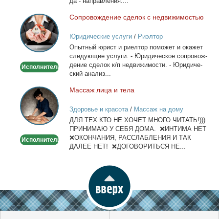
да - на­прав­ле­ния:...
Со­про­вож­де­ние сде­лок с недви­жи­мо­стью
Сопровождение
сделок
Юридические услуги
/
Риэлтор
с
Опыт­ный юрист и ри­ел­тор по­мо­жет и ока­жет
недвижимостью
сле­ду­ю­щие услу­ги: - Юри­ди­че­ское со­про­вож­
де­ние сде­лок к/п недви­жи­мо­сти. - Юри­ди­че­
Исполнитель
ский ана­лиз...
Мас­саж ли­ца и те­ла
Массаж
лица
Здоровье и красота
/
Массаж на дому
и
ДЛЯ ТЕХ КТО НЕ ХОЧЕТ МНОГО ЧИТАТЬ!)))
тела
ПРИНИМАЮ У СЕБЯ ДОМА. ❌ИНТИМА НЕТ
❌ОКОНЧАНИЯ, РАССЛАБЛЕНИЯ И ТАК
Исполнитель
ДАЛЕЕ НЕТ! ❌ДОГОВОРИТЬСЯ НЕ...