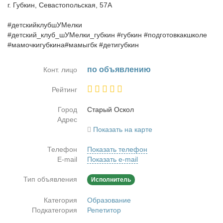
г. Губкин, Севастопольская, 57А
⠀
#детскийклубшУМелки
#детский_клуб_шУМелки_губкин #губкин #подготовкакшколе
#мамочкигубкина#мамыгбк #детигубкин
по объ­яв­ле­нию
Конт. лицо
Рейтинг
Город
Ста­рый Оскол
Адрес
Показать на карте
Телефон
Показать телефон
E-mail
Показать e-mail
Тип объявления
Исполнитель
Категория
Образование
Подкатегория
Репетитор