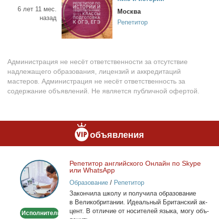
6 лет 11 мес.
Москва
назад
Репетитор
Администрация не несёт ответственности за отсутствие
надлежащего образования, лицензий и аккредитаций
мастеров. Администрация не несёт ответственность за
содержание объявлений. Не является публичной офертой.
объявления
Ре­пе­ти­тор ан­глий­ско­го Он­лайн по Skype
Репетитор
или WhatsApp
английского
Образование
/
Репетитор
Онлайн
За­кон­чи­ла шко­лу и по­лу­чи­ла об­ра­зо­ва­ние
по
в Ве­ли­ко­бри­та­нии. Иде­аль­ный Бри­тан­ский ак­
Skype
цент. В от­ли­чие от но­си­те­лей язы­ка, мо­гу объ­
Исполнитель
или