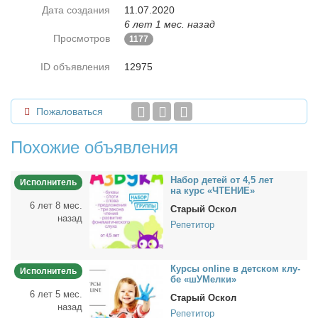
Дата создания
11.07.2020
6 лет 1 мес. назад
Просмотров
1177
ID объявления
12975
Пожаловаться
Похожие объявления
На­бор де­тей от 4,5 лет
Исполнитель
на курс «ЧТЕНИЕ»
6 лет 8 мес.
Старый Оскол
назад
Репетитор
Кур­сы online в дет­ском клу­
Исполнитель
бе «шУМелки»
6 лет 5 мес.
Старый Оскол
назад
Репетитор