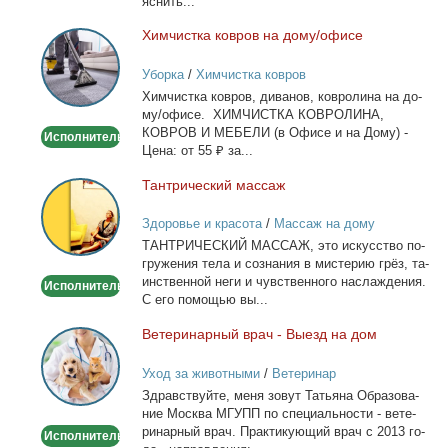
яс­нить...
WhatsApp
Хим­чист­ка ков­ров на до­му/офи­се
Химчистка
ковров
Уборка
/
Химчистка ковров
на
Хим­чист­ка ков­ров, ди­ва­нов, ков­ро­ли­на на до­
дому/
му/офи­се. ХИМЧИСТКА КОВРОЛИНА,
офисе
КОВРОВ И МЕБЕЛИ (в Офи­се и на До­му) -
Исполнитель
Це­на: от 55 ₽ за...
Тан­три­че­ский мас­саж
Тантрический
массаж
Здоровье и красота
/
Массаж на дому
ТАНТРИЧЕСКИЙ МАССАЖ, это ис­кус­ство по­
гру­же­ния те­ла и со­зна­ния в ми­сте­рию грёз, та­
ин­ствен­ной неги и чув­ствен­но­го на­сла­жде­ния.
Исполнитель
С его по­мо­щью вы...
Ве­те­ри­нар­ный врач - Вы­езд на дом
Ветеринарный
врач
Уход за животными
/
Ветеринар
-
Здрав­ствуй­те, ме­ня зо­вут Та­тья­на Об­ра­зо­ва­
Выезд
ние Москва МГУПП по спе­ци­аль­но­сти - ве­те­
на
ри­нар­ный врач. Прак­ти­ку­ю­щий врач с 2013 го­
Исполнитель
дом