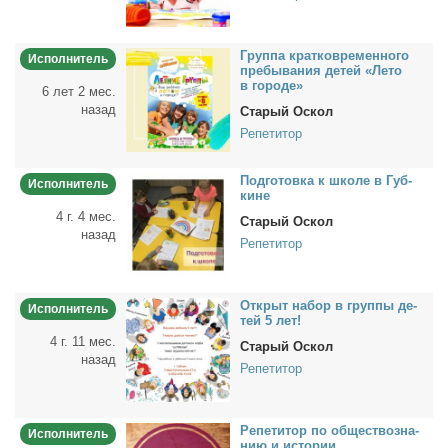
Груп­па крат­ковре­мен­но­го
Исполнитель
пре­бы­ва­ния де­тей «Ле­то
в го­ро­де»
6 лет 2 мес.
назад
Старый Оскол
Репетитор
Под­го­тов­ка к шко­ле в Губ­
Исполнитель
кине
4 г. 4 мес.
Старый Оскол
назад
Репетитор
От­крыт на­бор в груп­пы де­
Исполнитель
тей 5 лет!
4 г. 11 мес.
Старый Оскол
назад
Репетитор
Ре­пе­ти­тор по об­ще­ст­во­зна­
Исполнитель
нию и ис­то­рии