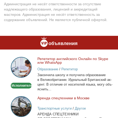
Администрация не несёт ответственности за отсутствие
надлежащего образования, лицензий и аккредитаций
мастеров. Администрация не несёт ответственность за
содержание объявлений. Не является публичной офертой.
объявления
Ре­пе­ти­тор ан­глий­ско­го Он­лайн по Skype
Репетитор
или WhatsApp
английского
Образование
/
Репетитор
Онлайн
За­кон­чи­ла шко­лу и по­лу­чи­ла об­ра­зо­ва­ние
по
в Ве­ли­ко­бри­та­нии. Иде­аль­ный Бри­тан­ский ак­
Skype
цент. В от­ли­чие от но­си­те­лей язы­ка, мо­гу объ­
Исполнитель
или
яс­нить...
WhatsApp
Арен­да спец­тех­ни­ки в Москве
Аренда
спецтехники
Транспортные услуги
/
Другое
в
АРЕНДА СПЕЦТЕХНИКИ
Москве