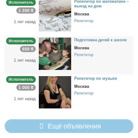
Ре­пе­ти­тор по ма­те­ма­ти­ке –
Исполнитель
вы­езд на дом
1 200 ₶
Москва
Репетитор
1 лет назад
Под­го­тов­ка де­тей к шко­ле
Исполнитель
Москва
650 ₶
Репетитор
1 лет назад
Ре­пе­ти­тор по му­зы­ке
Исполнитель
Москва
1 000 ₶
Репетитор
1 лет назад
Ещё объявления