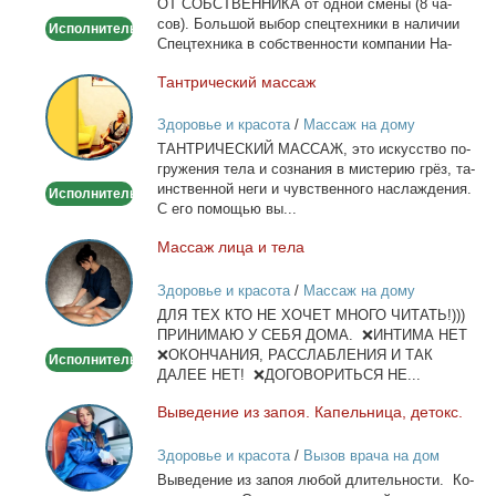
ОТ СОБСТВЕННИКА от од­ной сме­ны (8 ча­
сов). Боль­шой вы­бор спец­тех­ни­ки в на­ли­чии
Исполнитель
Спец­тех­ни­ка в соб­ствен­но­сти ком­па­нии На­
лич­ный...
Тан­три­че­ский мас­саж
Тантрический
массаж
Здоровье и красота
/
Массаж на дому
ТАНТРИЧЕСКИЙ МАССАЖ, это ис­кус­ство по­
гру­же­ния те­ла и со­зна­ния в ми­сте­рию грёз, та­
ин­ствен­ной неги и чув­ствен­но­го на­сла­жде­ния.
Исполнитель
С его по­мо­щью вы...
Мас­саж ли­ца и те­ла
Массаж
лица
Здоровье и красота
/
Массаж на дому
и
ДЛЯ ТЕХ КТО НЕ ХОЧЕТ МНОГО ЧИТАТЬ!)))
тела
ПРИНИМАЮ У СЕБЯ ДОМА. ❌ИНТИМА НЕТ
❌ОКОНЧАНИЯ, РАССЛАБЛЕНИЯ И ТАК
Исполнитель
ДАЛЕЕ НЕТ! ❌ДОГОВОРИТЬСЯ НЕ...
Вы­ве­де­ние из за­поя. Ка­пель­ни­ца, де­токс.
Выведение
из
Здоровье и красота
/
Вызов врача на дом
запоя.
Вы­ве­де­ние из за­поя лю­бой дли­тель­но­сти. Ко­
Капельница,