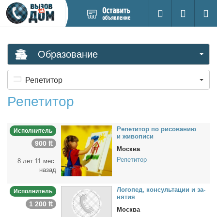
Добавить
Вход на са
Поиск
новое
объявление
Образование
Репетитор
Репетитор
Ре­пе­ти­тор по ри­со­ва­нию
Исполнитель
и жи­во­пи­си
900 ₶
Москва
Репетитор
8 лет 11 мес.
назад
Ло­го­пед, кон­суль­та­ции и за­
Исполнитель
ня­тия
1 200 ₶
Москва