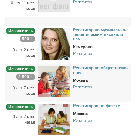
Репетитор
8 лет 11 мес.
назад
Ре­пе­ти­тор по му­зы­каль­но-
Исполнитель
тео­ре­ти­че­ским дис­ци­пли­
500 ₶
нам
Кемерово
9 лет 2 мес.
Репетитор
назад
Ре­пе­ти­тор по об­ще­ст­во­зна­
Исполнитель
нию
3 500 ₶
Москва
Репетитор
9 лет 7 мес.
назад
Ре­пе­ти­то­ров по физи­ке
Исполнитель
Москва
9 лет 7 мес.
Репетитор
назад