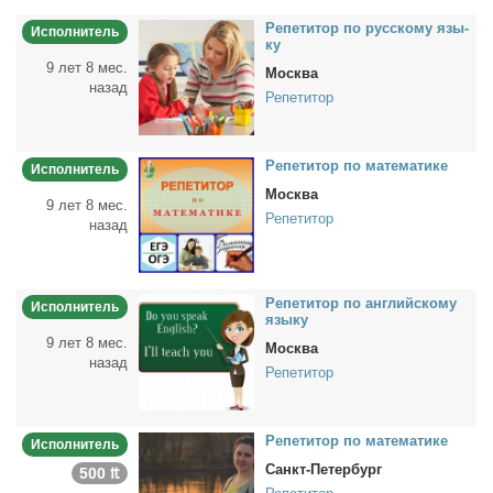
Ре­пе­ти­тор по рус­ско­му язы­
Исполнитель
ку
9 лет 8 мес.
Москва
назад
Репетитор
Ре­пе­ти­тор по ма­те­ма­ти­ке
Исполнитель
Москва
9 лет 8 мес.
Репетитор
назад
Ре­пе­ти­тор по ан­глий­ско­му
Исполнитель
язы­ку
9 лет 8 мес.
Москва
назад
Репетитор
Ре­пе­ти­тор по ма­те­ма­ти­ке
Исполнитель
Санкт-Петербург
500 ₶