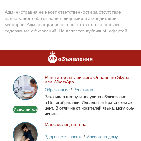
Администрация не несёт ответственности за отсутствие
надлежащего образования, лицензий и аккредитаций
мастеров. Администрация не несёт ответственность за
содержание объявлений. Не является публичной офертой.
объявления
Ре­пе­ти­тор ан­глий­ско­го Он­лайн по Skype
Репетитор
или WhatsApp
английского
Образование
/
Репетитор
Онлайн
За­кон­чи­ла шко­лу и по­лу­чи­ла об­ра­зо­ва­ние
по
в Ве­ли­ко­бри­та­нии. Иде­аль­ный Бри­тан­ский ак­
Skype
цент. В от­ли­чие от но­си­те­лей язы­ка, мо­гу объ­
Исполнитель
или
яс­нить...
WhatsApp
Мас­саж ли­ца и те­ла
Массаж
лица
Здоровье и красота
/
Массаж на дому
и