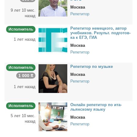
Москва
9 лет 10 мес.
Репетитор
назад
Ре­пе­ти­тор немец­ко­го, ав­тор
Исполнитель
учеб­ни­ков. Ре­зульт. под­го­тов­
ка к ЕГЭ, ГИА
1 лет назад
Москва
Репетитор
Ре­пе­ти­тор по му­зы­ке
Исполнитель
Москва
1 000 ₶
Репетитор
1 лет назад
Он­лайн ре­пе­ти­тор по ита­
Исполнитель
льян­ско­му язы­ку
5 лет 10 мес.
Москва
назад
Репетитор