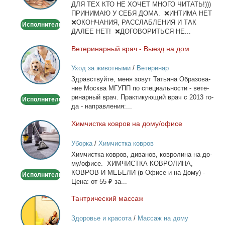
ДЛЯ ТЕХ КТО НЕ ХОЧЕТ МНОГО ЧИТАТЬ!)))
тела
ПРИНИМАЮ У СЕБЯ ДОМА. ❌ИНТИМА НЕТ
❌ОКОНЧАНИЯ, РАССЛАБЛЕНИЯ И ТАК
Исполнитель
ДАЛЕЕ НЕТ! ❌ДОГОВОРИТЬСЯ НЕ...
Ве­те­ри­нар­ный врач - Вы­езд на дом
Ветеринарный
врач
Уход за животными
/
Ветеринар
-
Здрав­ствуй­те, ме­ня зо­вут Та­тья­на Об­ра­зо­ва­
Выезд
ние Москва МГУПП по спе­ци­аль­но­сти - ве­те­
на
ри­нар­ный врач. Прак­ти­ку­ю­щий врач с 2013 го­
Исполнитель
дом
да - на­прав­ле­ния:...
Хим­чист­ка ков­ров на до­му/офи­се
Химчистка
ковров
Уборка
/
Химчистка ковров
на
Хим­чист­ка ков­ров, ди­ва­нов, ков­ро­ли­на на до­
дому/
му/офи­се. ХИМЧИСТКА КОВРОЛИНА,
офисе
КОВРОВ И МЕБЕЛИ (в Офи­се и на До­му) -
Исполнитель
Це­на: от 55 ₽ за...
Тан­три­че­ский мас­саж
Тантрический
массаж
Здоровье и красота
/
Массаж на дому