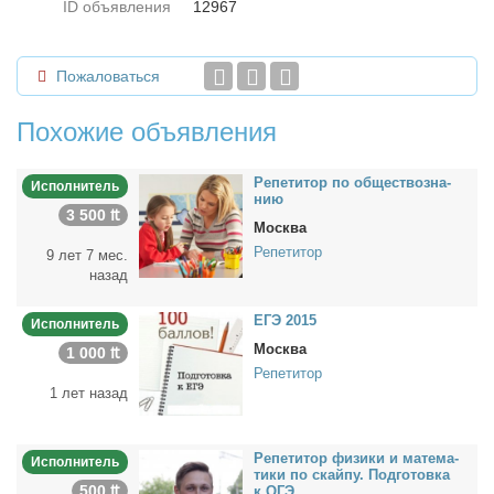
ID объявления
12967
Пожаловаться
Похожие объявления
Ре­пе­ти­тор по об­ще­ст­во­зна­
Исполнитель
нию
3 500 ₶
Москва
Репетитор
9 лет 7 мес.
назад
ЕГЭ 2015
Исполнитель
Москва
1 000 ₶
Репетитор
1 лет назад
Ре­пе­ти­тор физи­ки и ма­те­ма­
Исполнитель
ти­ки по скай­пу. Под­го­тов­ка
500 ₶
к ОГЭ