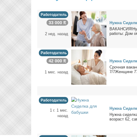
Работодатель
33 000 ₶
Нуж­на Си­дел­
ВАКАНСИЯ!Нуж­н
ра­бо­ты: Дом об
2 нед. назад
Работодатель
42 000 ₶
Нуж­на Си­дел­
Сроч­ная ва­
7/7Жен­щине 77л
1 мес. назад
Работодатель
Нуж­на Си­дел­
1 г. 1 мес.
Нуж­на си­дел­к
назад
воз­раст 62, са­