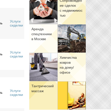
Со­про­вож­де­н
ие сде­лок
с недви­жи­мо­с
тью
Услуги
нь
сиделки
Арен­да
спец­тех­ни­ки
в Москве
Услуги
нь
сиделки
Хим­чист­ка
ков­ров
на до­му/
офи­се
Тан­три­че­ский
Услуги
мас­саж
нь
сиделки