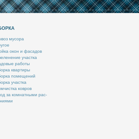
БОРКА
­воз му­со­ра
у­гое
й­ка окон и фа­са­дов
е­ле­не­ние участ­ка
­до­вые ра­бо­ты
ор­ка квар­ти­ры
ор­ка по­ме­ще­ний
ор­ка участ­ка
м­чист­ка ков­ров
од за ком­нат­ны­ми рас­
­ни­я­ми