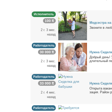
Исполнитель
100 ₶
Мед­сест­ра на
Зво­ни­те в лю­
2 г. 3 мес.
назад
Работодатель
30 000 ₶
Нуж­на Си­дел­
Доб­рый день! Ув
дли­тель­ный пе­
2 г. 3 мес.
назад
Работодатель
33 000 ₶
Нуж­на Си­дел­
От­кры­та ва­кан
за­ция. Рай­он р
2 г. 4 мес.
назад
Работодатель