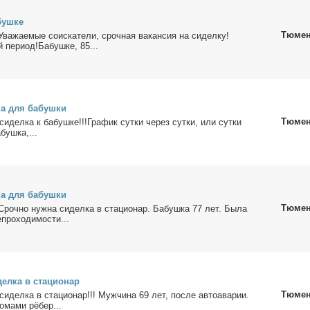
буш­ке
Тюме
а­жа­е­мые со­ис­ка­те­ли, сроч­ная ва­кан­сия на си­дел­ку!
 пе­ри­од!Ба­буш­ке, 85...
ка для ба­буш­ки
Тюме
си­дел­ка к ба­буш­ке!!!Гра­фик сут­ки через сут­ки, или сут­ки
буш­ка,...
ка для ба­буш­ки
Тюме
ч­но нуж­на си­дел­ка в ста­ци­о­нар. Ба­буш­ка 77 лет. Бы­ла
про­хо­ди­мо­сти...
дел­ка в ста­ци­о­нар
Тюме
и­дел­ка в ста­ци­о­нар!!! Муж­чи­на 69 лет, по­сле ав­то­ава­рии.
о­ма­ми рё­бер...