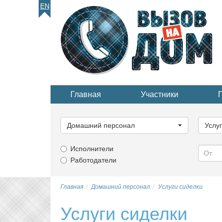
EN
Главная
Участники
Выберите
Выбер
категорию...
катего
Домашний персонал
Услу
Исполнители
Работодатели
Главная
Домашний персонал
Услуги сиделки
Услуги сиделки