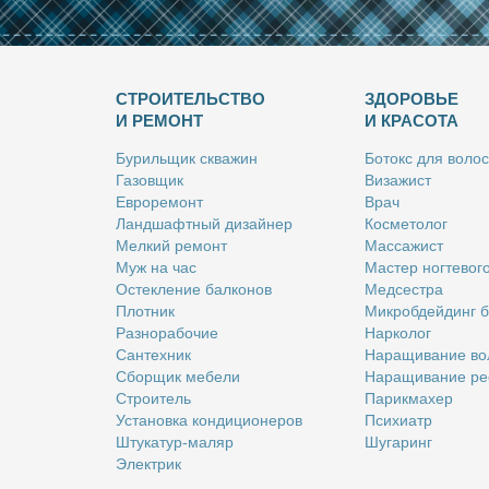
СТРОИТЕЛЬСТВО
ЗДОРОВЬЕ
И РЕМОНТ
И КРАСОТА
Бу­риль­щик сква­жин
Бо­токс для во­лос
Га­зов­щик
Ви­за­жист
Ев­ро­ре­монт
Врач
Ланд­шафт­ный ди­зай­нер
Кос­ме­то­лог
Мел­кий ре­монт
Мас­са­жист
Муж на час
Ма­стер ног­те­во­г
Остек­ле­ние бал­ко­нов
Мед­сест­ра
Плот­ник
Мик­роб­дей­динг 
Раз­но­ра­бо­чие
Нар­ко­лог
Сан­тех­ник
На­ра­щи­ва­ние во
Сбор­щик ме­бе­ли
На­ра­щи­ва­ние ре
Стро­и­тель
Па­рик­махер
Уста­нов­ка кон­ди­ци­о­не­ров
Пси­хи­атр
Шту­ка­тур-ма­ляр
Шу­га­ринг
Элек­трик