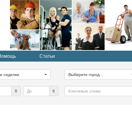
Помощь
Статьи
ите
Выберите
рию...
город...
ги сиделки
Выберите город...
Ключевые
₶
₶
слова