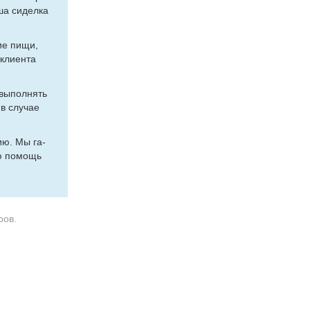
ша си­дел­ка
ние пи­щи,
кли­ен­та
 вы­пол­нять
 в слу­чае
нию. Мы га­
нюю по­мощь
ров.