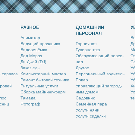
РАЗНОЕ
ДОМАШНИЙ
У
ПЕРСОНАЛ
Ани­ма­тор
Вы
Ве­ду­щий празд­ни­ка
Гор­нич­ная
Др
Ви­део­съём­ка
Гу­вер­нант­ка
Мо
Дед Мо­роз
Об­слу­жи­ва­ю­щий пер­со­
Оз
Ди Джей (DJ)
нал
Са
За­каз еды
Дру­гое
Уб
о сер­ви­са
Ком­пью­тер­ный ма­стер
Пер­со­наль­ный во­ди­тель
Уб
Ре­монт бы­то­вой тех­ни­ки
По­вар
Уб
бро­вей
Ри­ту­аль­ные услу­ги
Управ­ля­ю­щий за­го­род­
Хи
Сбор­ка май­нинг-ферм
ным до­мом
Ух
­лос
Та­ма­да
Са­дов­ник
те
с­ниц
Фо­то­граф
Се­мей­ная па­ра
Услу­ги ня­ни
Услу­ги си­дел­ки