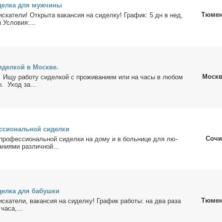
­дел­ка для муж­чи­ны
Тюме
ис­ка­те­ли! От­кры­та ва­кан­сия на си­дел­ку! Гра­фик: 5 дн в нед,
м.Усло­вия:...
и­дел­кой в Москве.
Москв
 Ищу ра­бо­ту си­дел­кой с про­жи­ва­ни­ем или на ча­сы в лю­бом
ы. Уход за...
с­сио­наль­ной си­дел­ки
Сочи
про­фес­сио­наль­ной си­дел­ки на до­му и в боль­ни­це для лю­
­ни­я­ми раз­лич­ной...
­дел­ка для ба­буш­ки
Тюме
ис­ка­те­ли, ва­кан­сия на си­дел­ку! Гра­фик ра­бо­ты: на два ра­за
ча­са,...