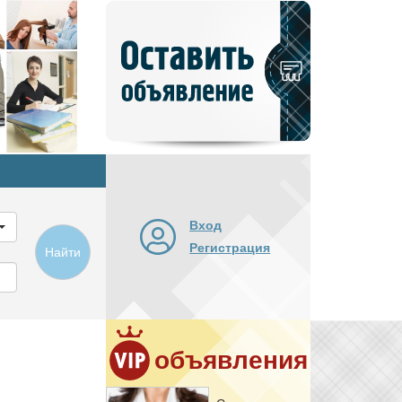
Добавить
новое
объявление
Вход
Регистрация
Найти
объявления