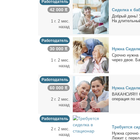
Работодатель
42 000 ₶
Си­дел­ка к ба­
Доб­рый день! Ув
На дли­тель­ный
1 г. 2 мес.
назад
Работодатель
30 000 ₶
Нуж­на Си­дел­
Сроч­но нуж­на 
через двое. Ба­
1 г. 2 мес.
назад
Работодатель
60 000 ₶
Нуж­на Си­дел­
ВАКАНСИЯ!!! Сро
опе­ра­ция по не
2 г. 2 мес.
назад
Работодатель
Тре­бу­ет­ся си­
2 г. 2 мес.
Нуж­на сроч­но с
назад
Ле­жит с пе­ре­л