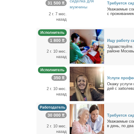
31 500 ₶
Тре­бу­ет­ся си
Ува­жа­е­мые со­
с про­жи­ва­ни­е
2 г. 7 мес.
назад
Исполнитель
1 800 ₶
Ищу ра­бо­ту с
Здрав­ствуй­те.
рай­оне Моск­в
2 г. 10 мес.
назад
Исполнитель
350 ₶
Услу­ги про­фе
Ока­жу услу­ги 
дей с за­боле­ва
2 г. 10 мес.
назад
Работодатель
30 000 ₶
Тре­бу­ет­ся си
Ува­жа­е­мые со­
в день, по два 
2 г. 10 мес.
назад