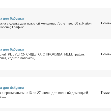
ка для ба­буш­ки
Тюме
а си­дел­ка для по­жи­лой жен­щи­ны, 75 лет, вес 60 кг.Рай­он
о­ро­ны; Гра­фик:...
ка для ба­буш­ки
Тюме
кан­сия!ТРЕБУЕТСЯ СИДЕЛКА С ПРОЖИВАНИЕМ, гра­фик
ет, хо­дит с па­лоч­кой,...
ка для ба­буш­ки
Тюме
а с про­жи­ва­ни­ем, с13 по 27 июля, для боль­ной де­мен­ци­ей,
ма...