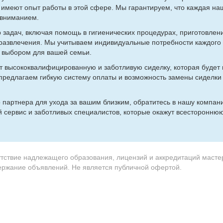
ые име­ют опыт ра­бо­ты в этой сфе­ре. Мы га­ран­ти­ру­ем, что каж­дая на­
вни­ма­ни­ем.
за­дач, вклю­чая по­мощь в ги­ги­е­ни­че­ских про­це­ду­рах, при­го­тов­ле­
­вле­че­ния. Мы учи­ты­ва­ем ин­ди­ви­ду­аль­ные по­треб­но­сти каж­до­го 
им вы­бо­ром для ва­шей се­мьи.
вы­со­ко­ква­ли­фи­ци­ро­ван­ную и за­бот­ли­вую си­дел­ку, ко­то­рая бу­дет
ед­ла­га­ем гиб­кую си­сте­му опла­ты и воз­мож­ность за­ме­ны си­дел­ки
о парт­не­ра для ухо­да за ва­шим близ­ким, об­ра­ти­тесь в на­шу ком­па­
ный сер­вис и за­бот­ли­вых спе­ци­а­ли­стов, ко­то­рые ока­жут все­сто­рон­
утствие надлежащего образования, лицензий и аккредитаций масте
держание объявлений. Не является публичной офертой.