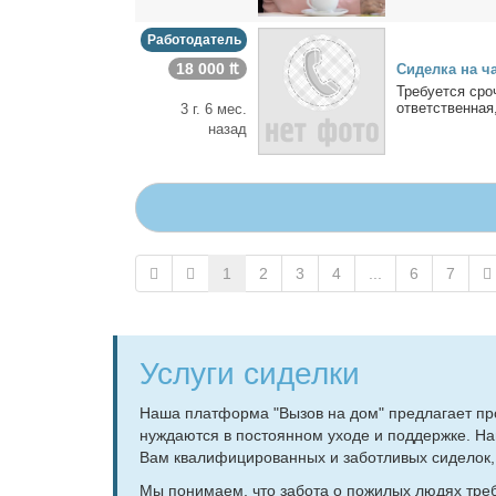
Работодатель
18 000 ₶
Си­дел­ка на ч
Тре­бу­ет­ся сро
от­вет­ствен­ная,
3 г. 6 мес.
назад
1
2
3
4
...
6
7
Услуги сиделки
На­ша плат­фор­ма "Вы­зов на дом" пред­ла­га­ет про
нуж­да­ют­ся в по­сто­ян­ном ухо­де и под­держ­ке. На­
Вам ква­ли­фи­ци­ро­ван­ных и за­бот­ли­вых си­де­ло
Мы по­ни­ма­ем, что за­бо­та о по­жи­лых лю­дях тре­б