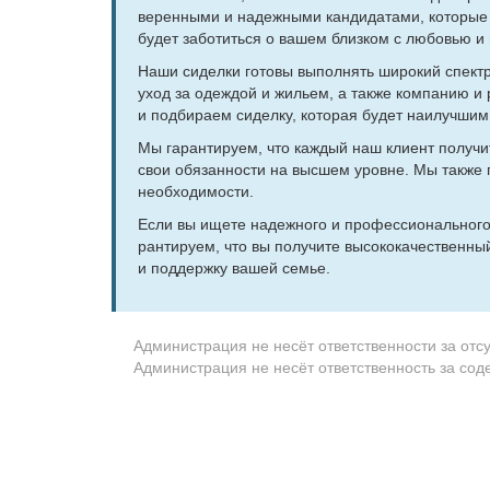
ве­рен­ны­ми и на­деж­ны­ми кан­ди­да­та­ми, ко­то­р
бу­дет за­бо­тить­ся о ва­шем близ­ком с лю­бо­вью и 
На­ши си­дел­ки го­то­вы вы­пол­нять ши­ро­кий спектр 
уход за одеж­дой и жи­льем, а так­же ком­па­нию и раз
и под­би­ра­ем си­дел­ку, ко­то­рая бу­дет наи­луч­ш
Мы га­ран­ти­ру­ем, что каж­дый наш кли­ент по­лу­чит 
свои обя­зан­но­сти на выс­шем уровне. Мы так­же пр
необ­хо­ди­мо­сти.
Ес­ли вы ище­те на­деж­но­го и про­фес­сио­наль­но­г
ран­ти­ру­ем, что вы по­лу­чи­те вы­со­ко­ка­че­ствен­
и под­держ­ку ва­шей се­мье.
Администрация не несёт ответственности за отс
Администрация не несёт ответственность за со