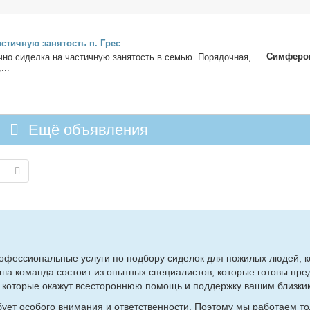
а­стич­ную за­ня­тость п. Грес
Симферо
ч­но си­дел­ка на ча­стич­ную за­ня­тость в се­мью. По­ря­доч­ная,
...
Ещё объявления
­фес­сио­наль­ные услу­ги по под­бо­ру си­де­лок для по­жи­лых лю­дей, к
ша ко­ман­да со­сто­ит из опыт­ных спе­ци­а­ли­стов, ко­то­рые го­то­вы пре
к, ко­то­рые ока­жут все­сто­рон­нюю по­мощь и под­держ­ку ва­шим близ­ки
у­ет осо­бо­го вни­ма­ния и от­вет­ствен­но­сти. По­это­му мы ра­бо­та­ем т