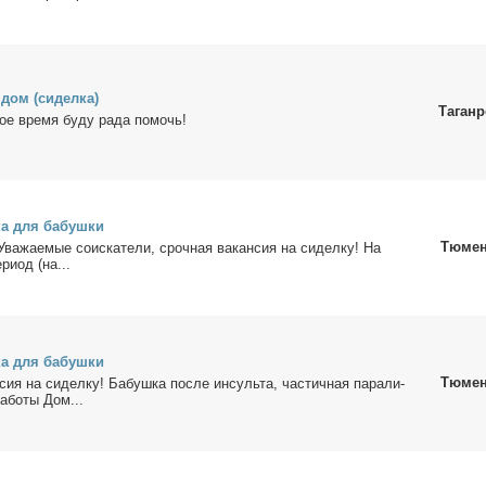
 дом (си­дел­ка)
Таганр
бое вре­мя бу­ду ра­да по­мочь!
ка для ба­буш­ки
Тюме
а­жа­е­мые со­ис­ка­те­ли, сроч­ная ва­кан­сия на си­дел­ку! На
ри­од (на...
ка для ба­буш­ки
Тюме
­сия на си­дел­ку! Ба­буш­ка по­сле ин­суль­та, ча­стич­ная па­ра­ли­
а­бо­ты Дом...