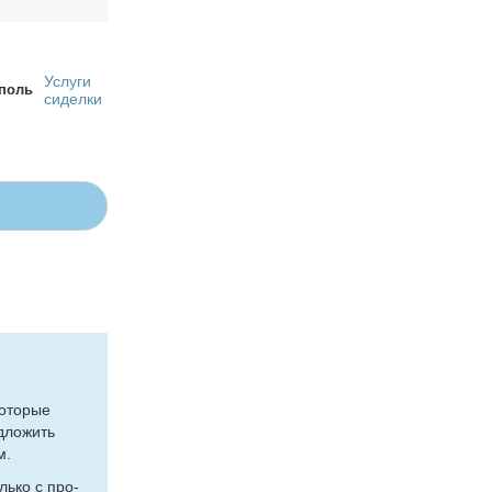
Услуги
поль
сиделки
о­то­рые
д­ло­жить
м.
оль­ко с про­