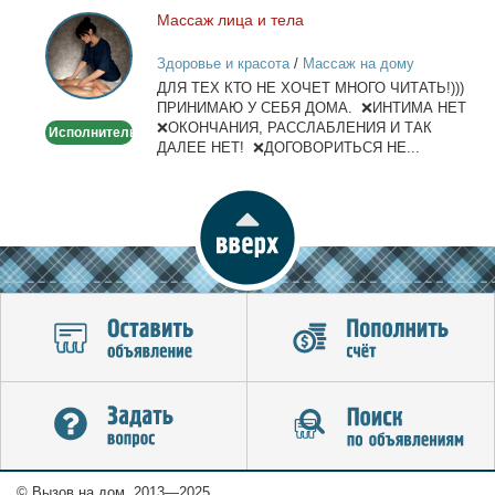
лич­ный...
Мас­саж ли­ца и те­ла
Массаж
лица
Здоровье и красота
/
Массаж на дому
и
ДЛЯ ТЕХ КТО НЕ ХОЧЕТ МНОГО ЧИТАТЬ!)))
тела
ПРИНИМАЮ У СЕБЯ ДОМА. ❌ИНТИМА НЕТ
❌ОКОНЧАНИЯ, РАССЛАБЛЕНИЯ И ТАК
Исполнитель
ДАЛЕЕ НЕТ! ❌ДОГОВОРИТЬСЯ НЕ...
© Вызов на дом, 2013—2025