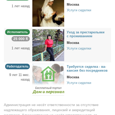
Москва
1 лет назад
Услуги сиделки
Исполнитель
Уход за пре­ста­ре­лы­ми
с про­жи­ва­ни­ем
25 000 ₶
Москва
1 лет назад
Услуги сиделки
Работодатель
Тре­бу­ет­ся си­дел­ка - ва­
кан­сия без по­сред­ни­ков
9 лет 11 мес.
Москва
назад
Услуги сиделки
Администрация не несёт ответственности за отсутствие
надлежащего образования, лицензий и аккредитаций