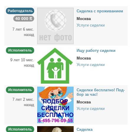
Работодатель
Си­дел­ка с про­жи­ва­ни­ем
40 000 ₶
Москва
Услуги сиделки
7 лет 6 мес.
назад
Исполнитель
Ищу ра­бо­ту си­дел­ки
Москва
9 лет 10 мес.
Услуги сиделки
назад
Исполнитель
Си­дел­ки бес­плат­но! Под­
бор за час!
7 лет 2 мес.
Москва
назад
Услуги сиделки
Исполнитель
Си­дел­ка