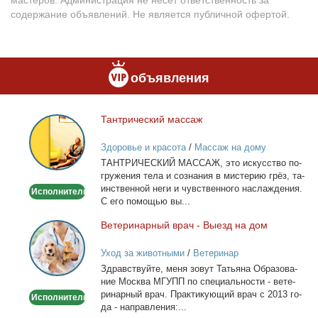
мастеров. Администрация не несёт ответственность за
содержание объявлений. Не является публичной офертой.
объявления
Тан­три­че­ский мас­саж
Тантрический
массаж
Здоровье и красота
/
Массаж на дому
ТАНТРИЧЕСКИЙ МАССАЖ, это ис­кус­ство по­
гру­же­ния те­ла и со­зна­ния в ми­сте­рию грёз, та­
ин­ствен­ной неги и чув­ствен­но­го на­сла­жде­ния.
Исполнитель
С его по­мо­щью вы...
Ве­те­ри­нар­ный врач - Вы­езд на дом
Ветеринарный
врач
Уход за животными
/
Ветеринар
-
Здрав­ствуй­те, ме­ня зо­вут Та­тья­на Об­ра­зо­ва­
Выезд
ние Москва МГУПП по спе­ци­аль­но­сти - ве­те­
на
ри­нар­ный врач. Прак­ти­ку­ю­щий врач с 2013 го­
Исполнитель
дом
да - на­прав­ле­ния:...