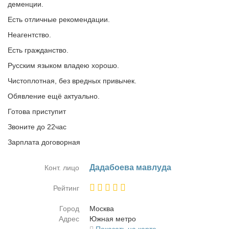
деменции.
Есть отличные рекомендации.
Неагентство.
Есть гражданство.
Русским языком владею хорошо.
Чистоплотная, без вредных привычек.
Обявление ещё актуально.
Готова приступит
Звоните до 22час
Зарплата договорная
Да­даб­о­е­ва мав­лу­да
Конт. лицо
Рейтинг
Город
Москва
Адрес
Юж­ная мет­ро