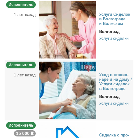
Исполнитель
Услу­ги Си­де­лок
1 лет назад
в Вол­го­гра­де
и Волж­ском
Волгоград
Услуги сиделки
Исполнитель
Уход в ста­ци­о­
1 лет назад
на­ре и на до­му /
Услу­ги си­де­лок
в Вол­го­гра­де
Волгоград
Услуги сиделки
Исполнитель
15 000 ₶
Си­дел­ка с про­