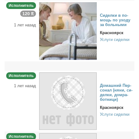
Исполнитель
120 ₶
Си­дел­ки в по­
мощь по ухо­ду
за боль­ны­ми
1 лет назад
Красноярск
Услуги сиделки
Исполнитель
До­маш­ний Пер­
1 лет назад
со­нал (ня­ни, си­
дел­ки, дом­ра­
бот­ни­ци)
Красноярск
Услуги сиделки
Исполнитель