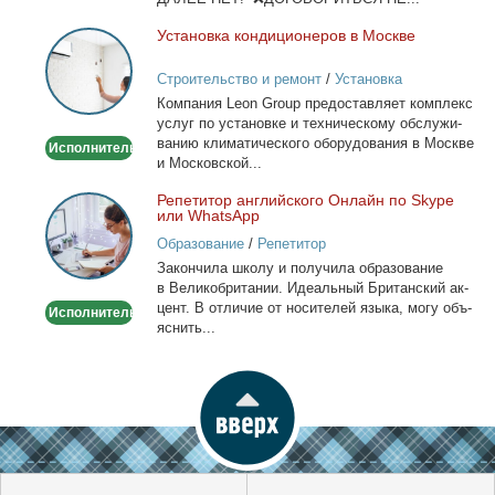
Уста­нов­ка кон­ди­ци­о­не­ров в Москве
Установка
кондиционеров
Строительство и ремонт
/
Установка
в
кондиционеров
Ком­па­ния Leon Group предо­став­ля­ет ком­плекс
Москве
услуг по уста­нов­ке и тех­ни­че­ско­му об­слу­жи­
ва­нию кли­ма­ти­че­ско­го обо­ру­до­ва­ния в Москве
Исполнитель
и Мос­ков­ской...
Ре­пе­ти­тор ан­глий­ско­го Он­лайн по Skype
Репетитор
или WhatsApp
английского
Образование
/
Репетитор
Онлайн
За­кон­чи­ла шко­лу и по­лу­чи­ла об­ра­зо­ва­ние
по
в Ве­ли­ко­бри­та­нии. Иде­аль­ный Бри­тан­ский ак­
Skype
цент. В от­ли­чие от но­си­те­лей язы­ка, мо­гу объ­
Исполнитель
или
яс­нить...
WhatsApp