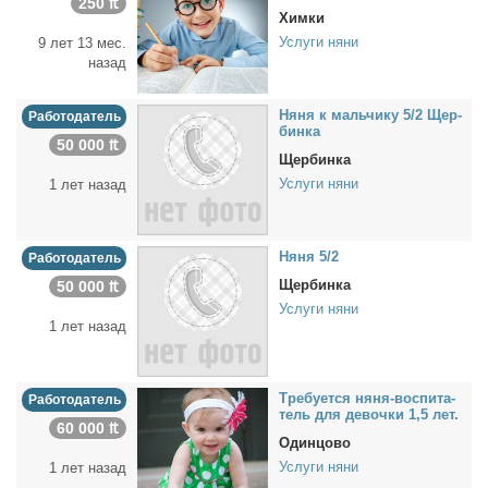
250 ₶
Химки
Услуги няни
9 лет 13 мес.
назад
Ня­ня к маль­чи­ку 5/2 Щер­
Работодатель
бин­ка
50 000 ₶
Щербинка
Услуги няни
1 лет назад
Ня­ня 5/2
Работодатель
Щербинка
50 000 ₶
Услуги няни
1 лет назад
Тре­бу­ет­ся ня­ня-вос­пи­та­
Работодатель
тель для де­воч­ки 1,5 лет.
60 000 ₶
Одинцово
Услуги няни
1 лет назад