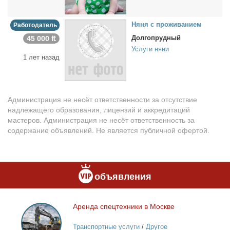
Ня­ня с про­жи­ва­ни­ем
Работодатель
Долгопрудный
45 000 ₶
Услуги няни
1 лет назад
Администрация не несёт ответственности за отсутствие
надлежащего образования, лицензий и аккредитаций
мастеров. Администрация не несёт ответственность за
содержание объявлений. Не является публичной офертой.
объявления
Арен­да спец­тех­ни­ки в Москве
Аренда
спецтехники
Транспортные услуги
/
Другое
в