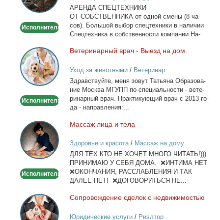
АРЕНДА СПЕЦТЕХНИКИ
Москве
ОТ СОБСТВЕННИКА от од­ной сме­ны (8 ча­
сов). Боль­шой вы­бор спец­тех­ни­ки в на­ли­чии
Исполнитель
Спец­тех­ни­ка в соб­ствен­но­сти ком­па­нии На­
лич­ный...
Ве­те­ри­нар­ный врач - Вы­езд на дом
Ветеринарный
врач
Уход за животными
/
Ветеринар
-
Здрав­ствуй­те, ме­ня зо­вут Та­тья­на Об­ра­зо­ва­
Выезд
ние Москва МГУПП по спе­ци­аль­но­сти - ве­те­
на
ри­нар­ный врач. Прак­ти­ку­ю­щий врач с 2013 го­
Исполнитель
дом
да - на­прав­ле­ния:...
Мас­саж ли­ца и те­ла
Массаж
лица
Здоровье и красота
/
Массаж на дому
и
ДЛЯ ТЕХ КТО НЕ ХОЧЕТ МНОГО ЧИТАТЬ!)))
тела
ПРИНИМАЮ У СЕБЯ ДОМА. ❌ИНТИМА НЕТ
❌ОКОНЧАНИЯ, РАССЛАБЛЕНИЯ И ТАК
Исполнитель
ДАЛЕЕ НЕТ! ❌ДОГОВОРИТЬСЯ НЕ...
Со­про­вож­де­ние сде­лок с недви­жи­мо­стью
Сопровождение
сделок
Юридические услуги
/
Риэлтор
с