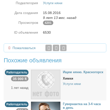
Подкатегория
Услуги няни
Дата создания
15.08.2016
9 лет 13 мес. назад
Просмотров
4201
ID объявления
6530
Пожаловаться
Похожие объявления
Ищем ня­ню. Крас­но­горск
Работодатель
Химки
35 000 ₶
Услуги няни
1 лет назад
Гу­вер­нант­ка на 3-4 ча­са
Работодатель
в день