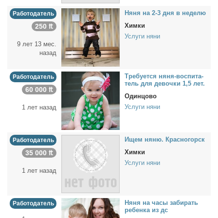
Ня­ня на 2-3 дня в неде­лю
Работодатель
Химки
250 ₶
Услуги няни
9 лет 13 мес.
назад
Тре­бу­ет­ся ня­ня-вос­пи­та­
Работодатель
тель для де­воч­ки 1,5 лет.
60 000 ₶
Одинцово
Услуги няни
1 лет назад
Ищем ня­ню. Крас­но­горск
Работодатель
Химки
35 000 ₶
Услуги няни
1 лет назад
Ня­ня на ча­сы за­би­рать
Работодатель
ре­бен­ка из дс