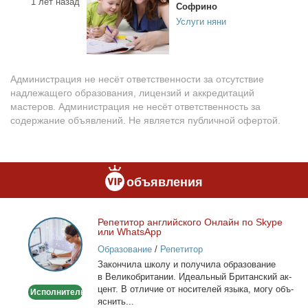
1 лет назад
Софрино
Услуги няни
Администрация не несёт ответственности за отсутствие
надлежащего образования, лицензий и аккредитаций
мастеров. Администрация не несёт ответственность за
содержание объявлений. Не является публичной офертой.
объявления
Ре­пе­ти­тор ан­глий­ско­го Он­лайн по Skype
Репетитор
или WhatsApp
английского
Образование
/
Репетитор
Онлайн
За­кон­чи­ла шко­лу и по­лу­чи­ла об­ра­зо­ва­ние
по
в Ве­ли­ко­бри­та­нии. Иде­аль­ный Бри­тан­ский ак­
Skype
цент. В от­ли­чие от но­си­те­лей язы­ка, мо­гу объ­
Исполнитель
или
яс­нить...
WhatsApp