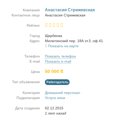
Ана­ста­сия Стри­жев­ская
Компания
Контактное лицо
Ана­ста­сия Стри­жев­ская
Рейтинг
Город
Щер­бин­ка
Адрес
Ми­лю­тин­ский пер. 18А эт.3, оф.41.
Показать на карте
Телефон
Показать телефон
E-mail
Показать e-mail
50 000 ₶
Цена
Тип объявления
Работодатель
Категория
Домашний персонал
Подкатегория
Услуги няни
Дата создания
02.12.2015
1 лет назад