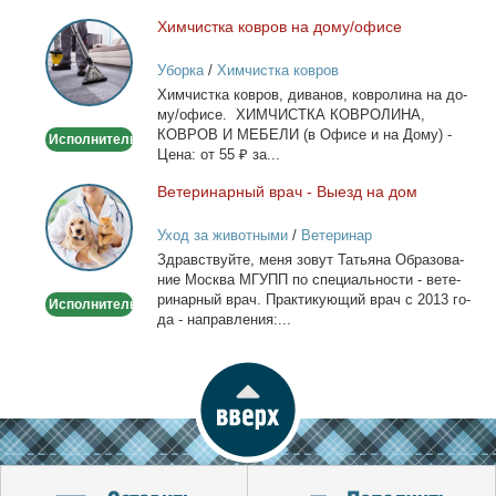
лич­ный...
Хим­чист­ка ков­ров на до­му/офи­се
Химчистка
ковров
Уборка
/
Химчистка ковров
на
Хим­чист­ка ков­ров, ди­ва­нов, ков­ро­ли­на на до­
дому/
му/офи­се. ХИМЧИСТКА КОВРОЛИНА,
офисе
КОВРОВ И МЕБЕЛИ (в Офи­се и на До­му) -
Исполнитель
Це­на: от 55 ₽ за...
Ве­те­ри­нар­ный врач - Вы­езд на дом
Ветеринарный
врач
Уход за животными
/
Ветеринар
-
Здрав­ствуй­те, ме­ня зо­вут Та­тья­на Об­ра­зо­ва­
Выезд
ние Москва МГУПП по спе­ци­аль­но­сти - ве­те­
на
ри­нар­ный врач. Прак­ти­ку­ю­щий врач с 2013 го­
Исполнитель
дом
да - на­прав­ле­ния:...