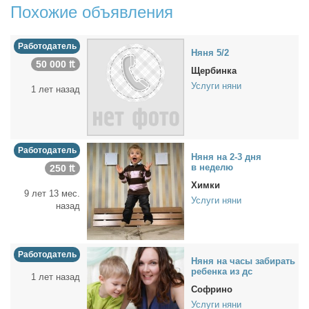
Похожие объявления
Работодатель
Ня­ня 5/2
50 000 ₶
Щербинка
Услуги няни
1 лет назад
Работодатель
Ня­ня на 2-3 дня
в неде­лю
250 ₶
Химки
9 лет 13 мес.
Услуги няни
назад
Работодатель
Ня­ня на ча­сы за­би­рать
ре­бен­ка из дс
1 лет назад
Софрино
Услуги няни