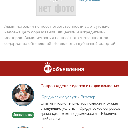
Администрация не несёт ответственности за отсутствие
надлежащего образования, лицензий и аккредитаций
мастеров. Администрация не несёт ответственность за
содержание объявлений. Не является публичной офертой.
объявления
Со­про­вож­де­ние сде­лок с недви­жи­мо­стью
Сопровождение
сделок
Юридические услуги
/
Риэлтор
с
Опыт­ный юрист и ри­ел­тор по­мо­жет и ока­жет
недвижимостью
сле­ду­ю­щие услу­ги: - Юри­ди­че­ское со­про­вож­
де­ние сде­лок к/п недви­жи­мо­сти. - Юри­ди­че­
Исполнитель
ский ана­лиз...