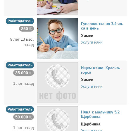
Работодатель
Гу­вер­нант­ка на 3-4 ча­
са в день
250 ₶
Химки
9 лет 13 мес.
Услуги няни
назад
Работодатель
Ищем ня­ню. Крас­но­
горск
35 000 ₶
Химки
1 лет назад
Услуги няни
Работодатель
Ня­ня к маль­чи­ку 5/2
Щер­бин­ка
50 000 ₶
Щербинка
1 лет назад
Услуги няни