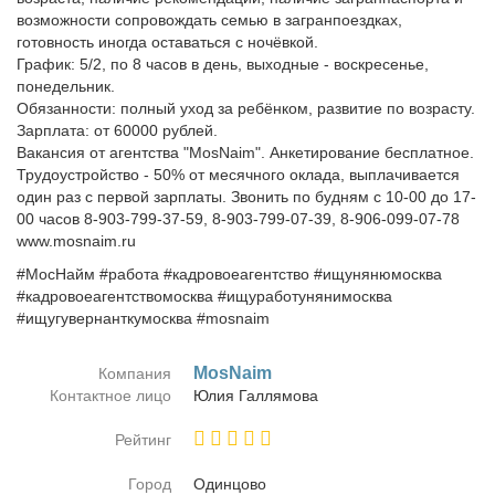
возможности сопровождать семью в загранпоездках,
готовность иногда оставаться с ночёвкой.
График: 5/2, по 8 часов в день, выходные - воскресенье,
понедельник.
Обязанности: полный уход за ребёнком, развитие по возрасту.
Зарплата: от 60000 рублей.
Вакансия от агентства "MosNaim". Анкетирование бесплатное.
Трудоустройство - 50% от месячного оклада, выплачивается
один раз с первой зарплаты. Звонить по будням с 10-00 до 17-
00 часов 8-903-799-37-59, 8-903-799-07-39, 8-906-099-07-78
www.mosnaim.ru
#МосНайм #работа #кадровоеагентство #ищунянюмосква
#кадровоеагентствомосква #ищуработунянимосква
#ищугувернанткумосква #mosnaim
MosNaim
Компания
Контактное лицо
Юлия Гал­ля­мо­ва
Рейтинг
Город
Один­цо­во