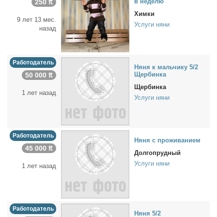
в неде­лю
250 ₶
Химки
9 лет 13 мес.
Услуги няни
назад
Работодатель
Ня­ня к маль­чи­ку 5/2
Щер­бин­ка
50 000 ₶
Щербинка
1 лет назад
Услуги няни
Работодатель
Ня­ня с про­жи­ва­ни­ем
45 000 ₶
Долгопрудный
Услуги няни
1 лет назад
Работодатель
Ня­ня 5/2