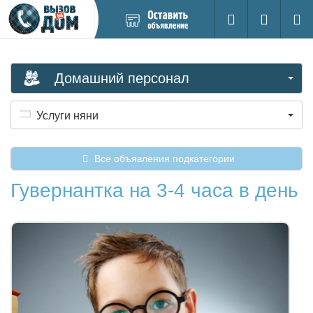
Добавить
Вход на са
Поиск
новое
объявление
Домашний персонал
Услуги няни
Все объявления подкатегории
Гувернантка на 3-4 часа в день