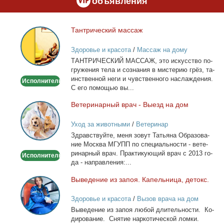
объявления
Тан­три­че­ский мас­саж
Тантрический
массаж
Здоровье и красота
/
Массаж на дому
ТАНТРИЧЕСКИЙ МАССАЖ, это ис­кус­ство по­
гру­же­ния те­ла и со­зна­ния в ми­сте­рию грёз, та­
ин­ствен­ной неги и чув­ствен­но­го на­сла­жде­ния.
Исполнитель
С его по­мо­щью вы...
Ве­те­ри­нар­ный врач - Вы­езд на дом
Ветеринарный
врач
Уход за животными
/
Ветеринар
-
Здрав­ствуй­те, ме­ня зо­вут Та­тья­на Об­ра­зо­ва­
Выезд
ние Москва МГУПП по спе­ци­аль­но­сти - ве­те­
на
ри­нар­ный врач. Прак­ти­ку­ю­щий врач с 2013 го­
Исполнитель
дом
да - на­прав­ле­ния:...
Вы­ве­де­ние из за­поя. Ка­пель­ни­ца, де­токс.
Выведение
из
Здоровье и красота
/
Вызов врача на дом
запоя.
Вы­ве­де­ние из за­поя лю­бой дли­тель­но­сти. Ко­
Капельница,
ди­ро­ва­ние. Сня­тие нар­ко­ти­че­ской лом­ки.
детокс.