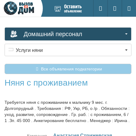
Добавить
Вход на са
Поиск
новое
объявление
Домашний персонал
Услуги няни
Все объявления подкатегории
Няня с проживанием
Требуется няня с проживанием к мальчику 9 мес. г.
Долгопрудный . Требования : РФ, Укр, РБ, о /р . Обязанности :
уход, развитие, сопровождение . Гр. раб. : с проживанием, 6 /
1 .Зп. 45 000 . Анкетирование бесплатно . Менеджер : Ирина .
Ана­ста­сия Стри­жев­ская
Компания