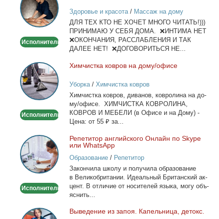
лица
Здоровье и красота
/
Массаж на дому
и
ДЛЯ ТЕХ КТО НЕ ХОЧЕТ МНОГО ЧИТАТЬ!)))
тела
ПРИНИМАЮ У СЕБЯ ДОМА. ❌ИНТИМА НЕТ
❌ОКОНЧАНИЯ, РАССЛАБЛЕНИЯ И ТАК
Исполнитель
ДАЛЕЕ НЕТ! ❌ДОГОВОРИТЬСЯ НЕ...
Хим­чист­ка ков­ров на до­му/офи­се
Химчистка
ковров
Уборка
/
Химчистка ковров
на
Хим­чист­ка ков­ров, ди­ва­нов, ков­ро­ли­на на до­
дому/
му/офи­се. ХИМЧИСТКА КОВРОЛИНА,
офисе
КОВРОВ И МЕБЕЛИ (в Офи­се и на До­му) -
Исполнитель
Це­на: от 55 ₽ за...
Ре­пе­ти­тор ан­глий­ско­го Он­лайн по Skype
Репетитор
или WhatsApp
английского
Образование
/
Репетитор
Онлайн
За­кон­чи­ла шко­лу и по­лу­чи­ла об­ра­зо­ва­ние
по
в Ве­ли­ко­бри­та­нии. Иде­аль­ный Бри­тан­ский ак­
Skype
цент. В от­ли­чие от но­си­те­лей язы­ка, мо­гу объ­
Исполнитель
или
яс­нить...
WhatsApp
Вы­ве­де­ние из за­поя. Ка­пель­ни­ца, де­токс.
Выведение