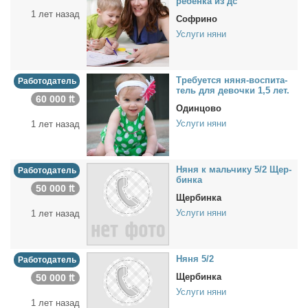
ре­бен­ка из дс
1 лет назад
Софрино
Услуги няни
Тре­бу­ет­ся ня­ня-вос­пи­та­
Работодатель
тель для де­воч­ки 1,5 лет.
60 000 ₶
Одинцово
Услуги няни
1 лет назад
Ня­ня к маль­чи­ку 5/2 Щер­
Работодатель
бин­ка
50 000 ₶
Щербинка
Услуги няни
1 лет назад
Ня­ня 5/2
Работодатель
Щербинка
50 000 ₶
Услуги няни
1 лет назад