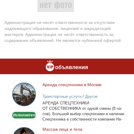
Администрация не несёт ответственности за отсутствие
надлежащего образования, лицензий и аккредитаций
мастеров. Администрация не несёт ответственность за
содержание объявлений. Не является публичной офертой.
объявления
Арен­да спец­тех­ни­ки в Москве
Аренда
спецтехники
Транспортные услуги
/
Другое
в
АРЕНДА СПЕЦТЕХНИКИ
Москве
ОТ СОБСТВЕННИКА от од­ной сме­ны (8 ча­
сов). Боль­шой вы­бор спец­тех­ни­ки в на­ли­чии
Исполнитель
Спец­тех­ни­ка в соб­ствен­но­сти ком­па­нии На­
лич­ный...
Мас­саж ли­ца и те­ла
Массаж