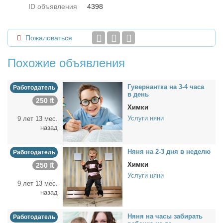
ID объявления
4398
Пожаловаться
Похожие объявления
Гу­вер­нант­ка на 3-4 ча­са
Работодатель
в день
250 ₶
Химки
Услуги няни
9 лет 13 мес.
назад
Ня­ня на 2-3 дня в неде­лю
Работодатель
Химки
250 ₶
Услуги няни
9 лет 13 мес.
назад
Ня­ня на ча­сы за­би­рать
Работодатель