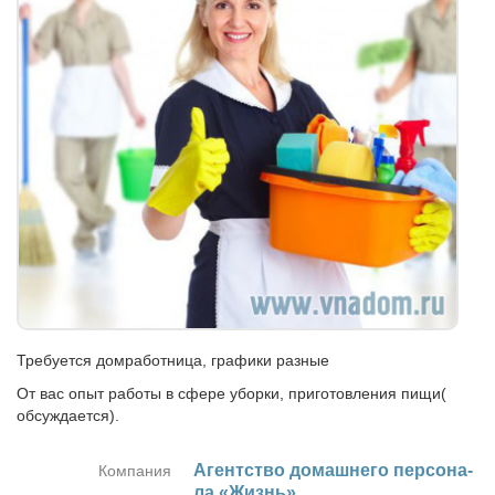
Требуется домработница, графики разные
От вас опыт работы в сфере уборки, приготовления пищи(
обсуждается).
Агент­ство до­маш­не­го пер­со­на­
Компания
ла «Жизнь»