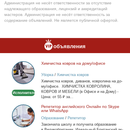
Администрация не несёт ответственности за отсутствие
надлежащего образования, лицензий и аккредитаций
мастеров. Администрация не несёт ответственность за
содержание объявлений. Не является публичной офертой.
объявления
Хим­чист­ка ков­ров на до­му/офи­се
Химчистка
ковров
Уборка
/
Химчистка ковров
на
Хим­чист­ка ков­ров, ди­ва­нов, ков­ро­ли­на на до­
дому/
му/офи­се. ХИМЧИСТКА КОВРОЛИНА,
офисе
КОВРОВ И МЕБЕЛИ (в Офи­се и на До­му) -
Исполнитель
Це­на: от 55 ₽ за...
Ре­пе­ти­тор ан­глий­ско­го Он­лайн по Skype
Репетитор
или WhatsApp
английского
Образование
/
Репетитор
Онлайн
За­кон­чи­ла шко­лу и по­лу­чи­ла об­ра­зо­ва­ние
по
в Ве­ли­ко­бри­та­нии. Иде­аль­ный Бри­тан­ский ак­