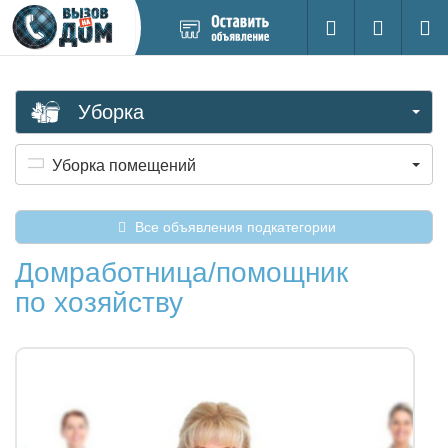
Добавить
Вход на са
Поиск
новое
объявление
Уборка
Уборка помещений
Все объявления подкатегории
Домработница/помощник
по хозяйству