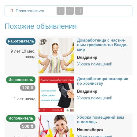
Пожаловаться
Похожие объявления
Дом­ра­бот­ни­ца с ча­стич­
Работодатель
ным гра­фи­ком во Вла­ди­
мир
9 лет 10 мес.
назад
Владимир
Уборка помещений
Дом­ра­бот­ни­ца/по­мощ­ник
Исполнитель
по хо­зяй­ству
120 ₶
Владимир
Уборка помещений
1 лет назад
Убор­ка по­ме­ще­ний вам
Исполнитель
в по­мощь
500 ₶
Новосибирск
Уборка помещений