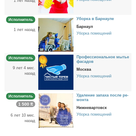
1 лет назад
Убор­ка в Бар­нау­ле
Исполнитель
Барнаул
1 лет назад
Уборка помещений
Про­фес­сио­наль­ное мы­тье
Исполнитель
фа­са­дов
9 лет 4 мес.
Москва
назад
Уборка помещений
Уда­ле­ние за­па­ха по­сле ре­
Исполнитель
мон­та
1 500 ₶
Нижневартовск
Уборка помещений
6 лет 10 мес.
назад