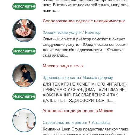
Skype
цент. В от­ли­чие от но­си­те­лей язы­ка, мо­гу объ­
Исполнитель
или
яс­нить...
WhatsApp
Со­про­вож­де­ние сде­лок с недви­жи­мо­стью
Сопровождение
сделок
Юридические услуги
/
Риэлтор
с
Опыт­ный юрист и ри­ел­тор по­мо­жет и ока­жет
недвижимостью
сле­ду­ю­щие услу­ги: - Юри­ди­че­ское со­про­вож­
де­ние сде­лок к/п недви­жи­мо­сти. - Юри­ди­че­
Исполнитель
ский ана­лиз...
Мас­саж ли­ца и те­ла
Массаж
лица
Здоровье и красота
/
Массаж на дому
и
ДЛЯ ТЕХ КТО НЕ ХОЧЕТ МНОГО ЧИТАТЬ!)))
тела
ПРИНИМАЮ У СЕБЯ ДОМА. ❌ИНТИМА НЕТ
❌ОКОНЧАНИЯ, РАССЛАБЛЕНИЯ И ТАК
Исполнитель
ДАЛЕЕ НЕТ! ❌ДОГОВОРИТЬСЯ НЕ...
Уста­нов­ка кон­ди­ци­о­не­ров в Москве
Установка
кондиционеров
Строительство и ремонт
/
Установка
в
кондиционеров
Ком­па­ния Leon Group предо­став­ля­ет ком­плекс
Москве
услуг по уста­нов­ке и тех­ни­че­ско­му об­слу­жи­