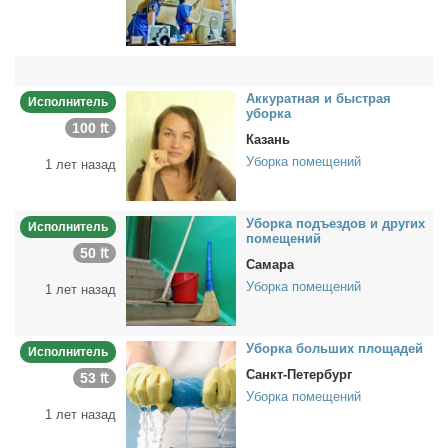
Ак­ку­рат­ная и быст­рая
Исполнитель
убор­ка
100 ₶
Казань
Уборка помещений
1 лет назад
Убор­ка подъ­ез­дов и дру­гих
Исполнитель
по­ме­ще­ний
50 ₶
Самара
Уборка помещений
1 лет назад
Убор­ка боль­ших пло­ща­дей
Исполнитель
Санкт-Петербург
53 ₶
Уборка помещений
1 лет назад