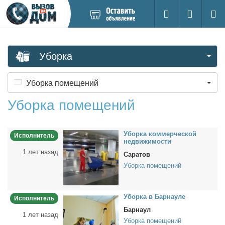
Добавить
Вход на са
Поиск
новое
объявление
Уборка
Уборка помещений
Уборка помещений
Убор­ка ком­мер­че­ской
Исполнитель
недви­жи­мо­сти
1 лет назад
Саратов
Уборка помещений
Убор­ка в Бар­нау­ле
Исполнитель
Барнаул
1 лет назад
Уборка помещений