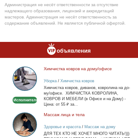
Администрация не несёт ответственности за отсутствие
надлежащего образования, лицензий и аккредитаций
мастеров. Администрация не несёт ответственность за
содержание объявлений. Не является публичной офертой.
объявления
Хим­чист­ка ков­ров на до­му/офи­се
Химчистка
ковров
Уборка
/
Химчистка ковров
на
Хим­чист­ка ков­ров, ди­ва­нов, ков­ро­ли­на на до­
дому/
му/офи­се. ХИМЧИСТКА КОВРОЛИНА,
офисе
КОВРОВ И МЕБЕЛИ (в Офи­се и на До­му) -
Исполнитель
Це­на: от 55 ₽ за...
Мас­саж ли­ца и те­ла
Массаж
лица
Здоровье и красота
/
Массаж на дому
и
ДЛЯ ТЕХ КТО НЕ ХОЧЕТ МНОГО ЧИТАТЬ!)))
тела