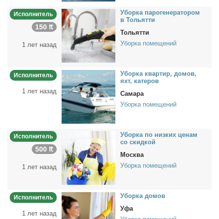
Убор­ка па­ро­ге­не­ра­то­ром
Исполнитель
в То­льят­ти
150 ₶
Тольятти
Уборка помещений
1 лет назад
Убор­ка квар­тир, до­мов,
Исполнитель
яхт, ка­те­ров
1 лет назад
Самара
Уборка помещений
Убор­ка по низ­ких це­нам
Исполнитель
со скид­кой
500 ₶
Москва
Уборка помещений
1 лет назад
Убор­ка до­мов
Исполнитель
Уфа
1 лет назад