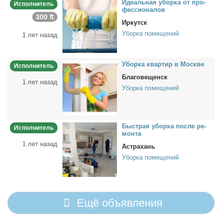
Иде­аль­ная убор­ка от про­
Исполнитель
фес­сио­на­лов
300 ₶
Иркутск
Уборка помещений
1 лет назад
Убор­ка квар­тир в Москве
Исполнитель
Благовещенск
1 лет назад
Уборка помещений
Быст­рая убор­ка по­сле ре­
Исполнитель
мон­та
1 лет назад
Астрахань
Уборка помещений
Ещё объявления