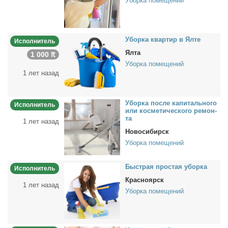
Уборка помещений
Убор­ка квар­тир в Ял­те
Исполнитель
Ялта
1 000 ₶
Уборка помещений
1 лет назад
Убор­ка по­сле ка­пи­таль­но­го
Исполнитель
или кос­ме­ти­че­ско­го ре­мон­
та
1 лет назад
Новосибирск
Уборка помещений
Быст­рая про­стая убор­ка
Исполнитель
Красноярск
1 лет назад
Уборка помещений