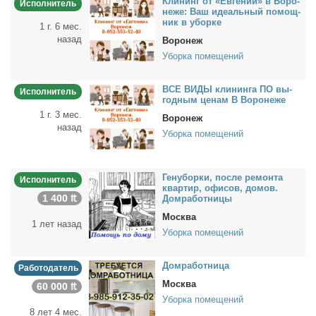
Кли­нинг от «Ев­ге­нии» в Во­ро­
Исполнитель
не­же: Ваш иде­аль­ный по­мощ­
ник в убор­ке
1 г. 6 мес.
назад
Воронеж
Уборка помещений
ВСЕ ВИДЫ кли­нин­га ПО вы­
Исполнитель
год­ным це­нам В Во­ро­не­же
1 г. 3 мес.
Воронеж
назад
Уборка помещений
Ге­ну­бор­ки, по­сле ре­мон­та
Исполнитель
квар­тир, офи­сов, до­мов.
1 400 ₶
Дом­ра­бот­ни­цы
Москва
1 лет назад
Уборка помещений
Дом­ра­бот­ни­ца
Работодатель
Москва
60 000 ₶
Уборка помещений
8 лет 4 мес.