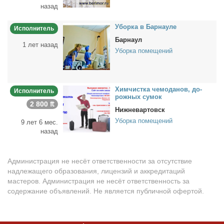
назад
Убор­ка в Бар­нау­ле
Исполнитель
Барнаул
1 лет назад
Уборка помещений
Хим­чист­ка че­мо­да­нов, до­
Исполнитель
рож­ных су­мок
2 800 ₶
Нижневартовск
Уборка помещений
9 лет 6 мес.
назад
Администрация не несёт ответственности за отсутствие
надлежащего образования, лицензий и аккредитаций
мастеров. Администрация не несёт ответственность за
содержание объявлений. Не является публичной офертой.