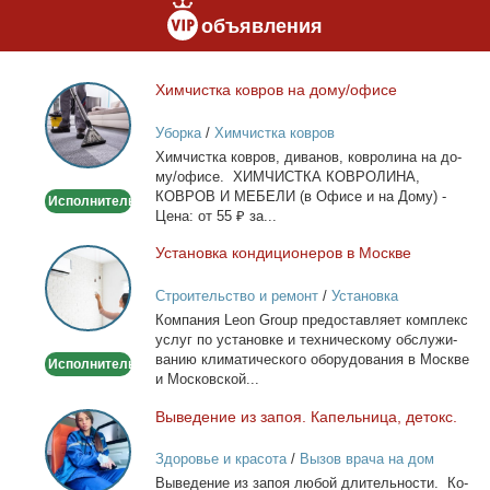
объявления
Хим­чист­ка ков­ров на до­му/офи­се
Химчистка
ковров
Уборка
/
Химчистка ковров
на
Хим­чист­ка ков­ров, ди­ва­нов, ков­ро­ли­на на до­
дому/
му/офи­се. ХИМЧИСТКА КОВРОЛИНА,
офисе
КОВРОВ И МЕБЕЛИ (в Офи­се и на До­му) -
Исполнитель
Це­на: от 55 ₽ за...
Уста­нов­ка кон­ди­ци­о­не­ров в Москве
Установка
кондиционеров
Строительство и ремонт
/
Установка
в
кондиционеров
Ком­па­ния Leon Group предо­став­ля­ет ком­плекс
Москве
услуг по уста­нов­ке и тех­ни­че­ско­му об­слу­жи­
ва­нию кли­ма­ти­че­ско­го обо­ру­до­ва­ния в Москве
Исполнитель
и Мос­ков­ской...
Вы­ве­де­ние из за­поя. Ка­пель­ни­ца, де­токс.
Выведение
из
Здоровье и красота
/
Вызов врача на дом
запоя.
Вы­ве­де­ние из за­поя лю­бой дли­тель­но­сти. Ко­
Капельница,