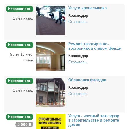
Услу­ги кро­вель­щи­ка
Исполнитель
Краснодар
1 лет назад
Строитель
Ре­монт квар­тир в но­
Исполнитель
вострой­ках и ста­ром фон­де
9 лет 13 мес.
Краснодар
назад
Строитель
Об­ли­цов­ка фа­са­дов
Исполнитель
Краснодар
1 лет назад
Строитель
Услу­га - част­ный тех­над­зор
Исполнитель
в стро­и­тель­стве и ре­мон­те
5 000 ₶
до­мов