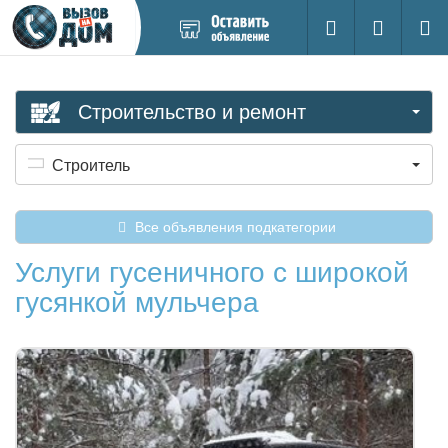
Добавить
Вход на са
Поиск
новое
объявление
Строительство и ремонт
Строитель
Все объявления подкатегории
Услуги гусеничного с широкой
гусянкой мульчера