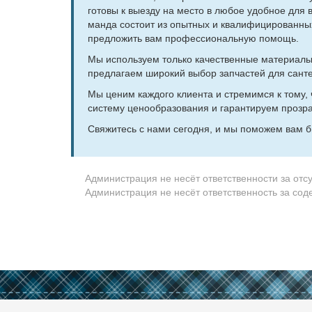
го­то­вы к вы­ез­ду на ме­сто в лю­бое удоб­ное для 
ман­да со­сто­ит из опыт­ных и ква­ли­фи­ци­ро­ван­ных 
пред­ло­жить вам про­фес­сио­наль­ную по­мощь.
Мы ис­поль­зу­ем толь­ко ка­че­ствен­ные ма­те­ри­а­л
пред­ла­га­ем ши­ро­кий вы­бор зап­ча­стей для сан­
Мы це­ним каж­до­го кли­ен­та и стре­мим­ся к то­му,
си­сте­му це­но­об­ра­зо­ва­ния и га­ран­ти­ру­ем про­з
Свя­жи­тесь с на­ми се­го­дня, и мы по­мо­жем вам бы
Администрация не несёт ответственности за отс
Администрация не несёт ответственность за со