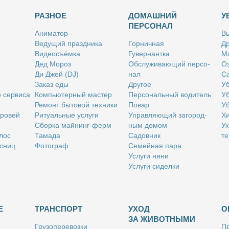
РАЗНОЕ
ДОМАШНИЙ
У
ПЕРСОНАЛ
Ани­ма­тор
Вы
Ве­ду­щий празд­ни­ка
Гор­нич­ная
Др
Ви­део­съём­ка
Гу­вер­нант­ка
Мо
Дед Мо­роз
Об­слу­жи­ва­ю­щий пер­со­
Оз
Ди Джей (DJ)
нал
Са
За­каз еды
Дру­гое
Уб
о сер­ви­са
Ком­пью­тер­ный ма­стер
Пер­со­наль­ный во­ди­тель
Уб
Ре­монт бы­то­вой тех­ни­ки
По­вар
Уб
бро­вей
Ри­ту­аль­ные услу­ги
Управ­ля­ю­щий за­го­род­
Хи
Сбор­ка май­нинг-ферм
ным до­мом
Ух
­лос
Та­ма­да
Са­дов­ник
те
с­ниц
Фо­то­граф
Се­мей­ная па­ра
Услу­ги ня­ни
Услу­ги си­дел­ки
Е
ТРАНСПОРТ
УХОД
О
ЗА ЖИВОТНЫМИ
Гру­зо­пе­ре­воз­ки
Пр