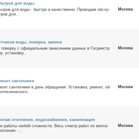
ль­тров для во­ды.
Москва
ь­тров для во­ды - быст­ро и ка­че­ствен­но. Про­во­дим об­слу­
тров для...
т­чи­ков во­ды, по­вер­ка, за­ме­на
Москва
по­вер­ку с офи­ци­аль­ным за­не­се­ни­ем дан­ных в Го­сре­естр
у, уста­нов­ку...
­монт сан­тех­ни­ки
Москва
монт сан­тех­ни­ки в день об­ра­ще­ния. Уста­нов­ка, ре­монт, об­
­тех­ни­че­ско­го...
н­таж отоп­ле­ния, во­до­снаб­же­ния, ка­на­ли­за­ция
Москва
кие ра­бо­ты лю­бой слож­но­сти. Весь спектр ра­бот по мон­та­
п­ле­ния: -...