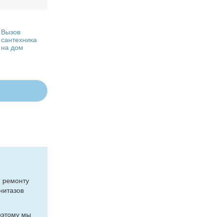
Вызов
сантехника
на дом
 ре­мон­ту
ни­та­зов
о­это­му мы