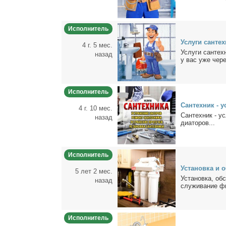
Исполнитель
Услу­ги сан­тех­
4 г. 5 мес.
Услу­ги сан­тех­
назад
у вас уже чере
Исполнитель
Сан­тех­ник - у
4 г. 10 мес.
Сан­тех­ник - ус
назад
ди­а­то­ров...
Исполнитель
Уста­нов­ка и 
5 лет 2 мес.
Уста­нов­ка, об
назад
слу­жи­ва­ние ф
Исполнитель