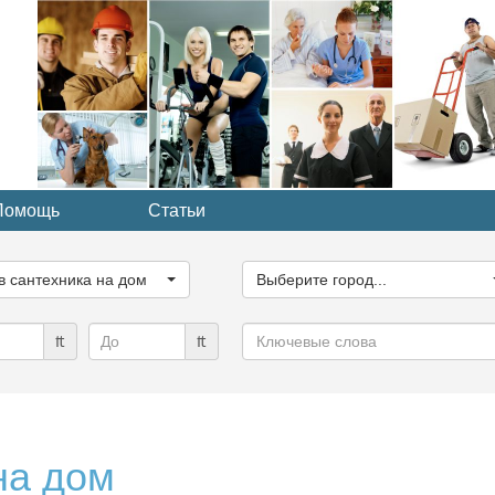
Помощь
Статьи
ите
Выберите
рию...
город...
в сантехника на дом
Выберите город...
Ключевые
₶
₶
слова
на дом