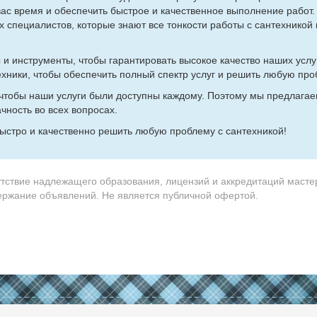
вас вре­мя и обес­пе­чить быст­рое и ка­че­ствен­ное вы­пол­не­ние ра­бот.
спе­ци­а­ли­стов, ко­то­рые зна­ют все тон­ко­сти ра­бо­ты с сан­тех­ни­кой 
ы и ин­стру­мен­ты, чтобы га­ран­ти­ро­вать вы­со­кое ка­че­ство на­ших усл
тех­ни­ки, чтобы обес­пе­чить пол­ный спектр услуг и ре­шить лю­бую про­
 чтобы на­ши услу­ги бы­ли до­ступ­ны каж­до­му. По­это­му мы пред­ла­га­
рач­ность во всех во­про­сах.
ст­ро и ка­че­ствен­но ре­шить лю­бую про­бле­му с сан­тех­ни­кой!
утствие надлежащего образования, лицензий и аккредитаций масте
держание объявлений. Не является публичной офертой.