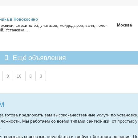
ни­ка в Но­во­ко­си­но
Москва
тех­ни­ки, сме­си­те­лей, уни­та­зов, мой­до­ды­ров, ванн, по­ло­
ей. Уста­нов­ка...
Ещё объявления
9
10
м
го­то­ва пред­ло­жить вам вы­со­ко­ка­че­ствен­ные услу­ги по уста­нов­ке,
слож­но­сти. Мы ра­бо­та­ем со все­ми ти­па­ми сан­тех­ни­ки, от про­стых у
.
ут вы­зы­вать се­рьез­ные неудоб­ства и тре­бу­ют быст­ро­го ре­ше­ния. П