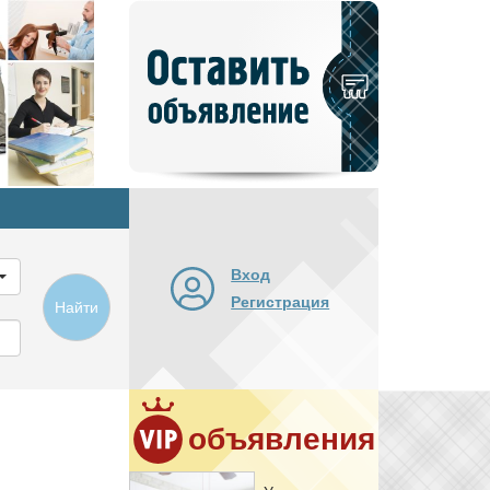
Добавить
новое
объявление
Вход
Регистрация
Найти
объявления