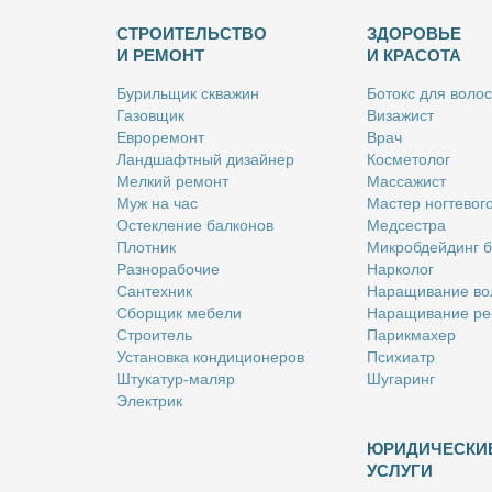
СТРОИТЕЛЬСТВО
ЗДОРОВЬЕ
И РЕМОНТ
И КРАСОТА
Бу­риль­щик сква­жин
Бо­токс для во­лос
Га­зов­щик
Ви­за­жист
Ев­ро­ре­монт
Врач
Ланд­шафт­ный ди­зай­нер
Кос­ме­то­лог
Мел­кий ре­монт
Мас­са­жист
Муж на час
Ма­стер ног­те­во­г
Остек­ле­ние бал­ко­нов
Мед­сест­ра
Плот­ник
Мик­роб­дей­динг 
Раз­но­ра­бо­чие
Нар­ко­лог
Сан­тех­ник
На­ра­щи­ва­ние во
Сбор­щик ме­бе­ли
На­ра­щи­ва­ние ре
Стро­и­тель
Па­рик­махер
Уста­нов­ка кон­ди­ци­о­не­ров
Пси­хи­атр
Шту­ка­тур-ма­ляр
Шу­га­ринг
Элек­трик
ЮРИДИЧЕСКИ
УСЛУГИ