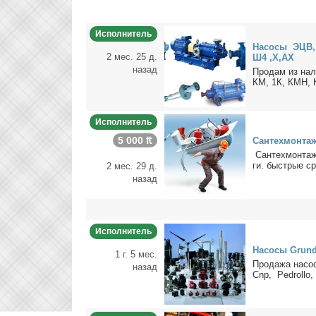
Исполнитель
На­со­сы ЭЦВ,
2 мес. 25 д.
Ш4 ,Х,АХ
назад
Про­дам из на­
КМ, 1К, КМН, 
Исполнитель
5 000 ₶
Сан­тех­мон­таж
Сан­тех­мон­таж
ги. быст­рые сро
2 мес. 29 д.
назад
Исполнитель
На­со­сы Grund
1 г. 5 мес.
Про­да­жа на­со­
назад
Cnp, Pedrollo,