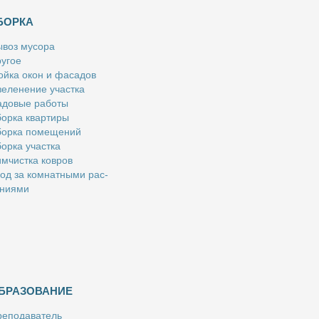
БОРКА
­воз му­со­ра
у­гое
й­ка окон и фа­са­дов
е­ле­не­ние участ­ка
­до­вые ра­бо­ты
ор­ка квар­ти­ры
ор­ка по­ме­ще­ний
ор­ка участ­ка
м­чист­ка ков­ров
од за ком­нат­ны­ми рас­
­ни­я­ми
БРАЗОВАНИЕ
е­по­да­ва­тель