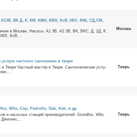
 А13В, ВК Д, К, КМ, КМН, КМХ, КсВ, НКУ, 4НК, СД,СМ,
Москва
ли­чия в Москве. На­со­сы А1 3В, А2 3В, ВК, ВКС, Д, 1Д, К,
КМХ, КсВ,...
 услу­ги част­но­го сан­тех­ни­ка в тве­ри
Тверь
 в Тве­ри Част­ный ма­стер в Тве­ри. Сан­тех­ни­че­ские услу­
­ки,...
fos, Wilo, Cnp, Pedrollo, Dab, Ksb, и др
Тверь
сов и на­сос­ных стан­ций про­из­во­ди­те­лей: Grundfos, Wilo,
 Джи­лекс,...