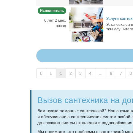
Исполнитель
Услу­ги сан­тех­
6 лет 2 мес.
Уста­нов­ка сан­
назад
тен­це­су­ши­те­л
1
2
3
4
...
6
7
8
Вызов сантехника на до
Вам нуж­на по­мощь с сан­тех­ни­кой? На­ша ко­ман­да 
и об­слу­жи­ва­нию сан­тех­ни­че­ских си­стем лю­бой 
до слож­ных си­стем отоп­ле­ния и во­до­снаб­же­ния
Мы по­ни­ма­ем, что про­бле­мы с сан­тех­ни­кой мо­г