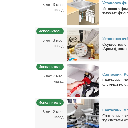
Уста­нов­ка фи
5 лет 3 мес.
Уста­нов­ка фил
назад
жи­ва­ние филь­
Исполнитель
Уста­нов­ка счё
5 лет 3 мес.
Осу­ществ­ля­ет 
назад
(Ар­шин), за­ме­н
Исполнитель
Сан­тех­ник. Ре
5 лет 7 мес.
Сан­тех­ник. Ре­
назад
слу­жи­ва­ние сан
Исполнитель
Сан­тех­ник, мо
6 лет 2 мес.
Сан­тех­ни­че­с
назад
жу си­сте­мы ото