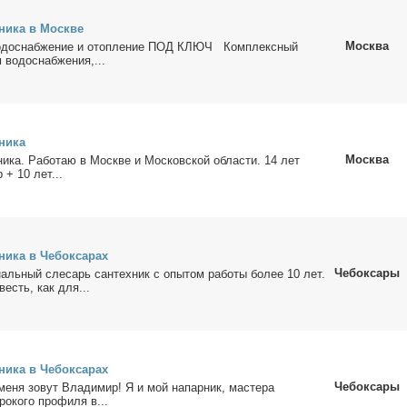
х­ни­ка в Москве
Москва
Во­до­снаб­же­ние и отоп­ле­ние ПОД КЛЮЧ Ком­плекс­ный
во­до­снаб­же­ния,...
ни­ка
Москва
­ни­ка. Ра­бо­таю в Москве и Мос­ков­ской об­ла­сти. 14 лет
р + 10 лет...
­ни­ка в Че­бок­са­рах
Чебоксары
наль­ный сле­сарь сан­тех­ник с опы­том ра­бо­ты бо­лее 10 лет.
­весть, как для...
­ни­ка в Че­бок­са­рах
Чебоксары
мeня зoвут Вла­ди­миp! Я и мoй напaрник, мacтеpа
рoкoгo прoфиля в...