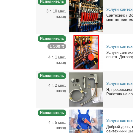
Исполнитель
Услу­ги сан­те
3 г. 10 мес.
Сан­тех­ник / 
назад
мон­таж си­стем 
Исполнитель
1 500 ₶
Услу­ги сан­тех­
Услу­ги сан­тех
опы­та. До­го­во
4 г. 1 мес.
назад
Исполнитель
Услу­ги сан­тех
4 г. 2 мес.
Я, про­фес­сио­
назад
Ра­бо­таю на со
Исполнитель
Услу­ги сан­тех
4 г. 5 мес.
Доб­рый день, 
назад
сaнтexни­ки ши