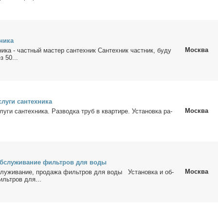
ни­ка
Москва
ни­ка - част­ный ма­стер сан­тех­ник Сан­тех­ник част­ник, бу­ду
з 50...
слу­ги сан­тех­ни­ка
Москва
лу­ги сан­тех­ни­ка. Раз­вод­ка труб в квар­ти­ре. Уста­нов­ка ра­
об­слу­жи­ва­ние филь­тров для во­ды
Москва
­слу­жи­ва­ние, про­да­жа филь­тров для во­ды Уста­нов­ка и об­
иль­тров для...