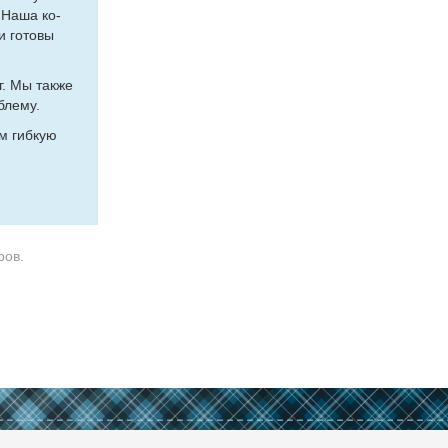
 На­ша ко­
и го­то­вы
уг. Мы так­же
бле­му.
ем гиб­кую
ров.