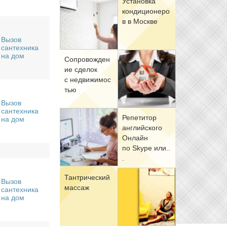
Уста­нов­ка
кон­ди­ци­о­не­ро
в в Москве
Вызов
сантехника
на дом
Со­про­вож­де­н
ие сде­лок
с недви­жи­мо­с
тью
Вызов
сантехника
Ре­пе­ти­тор
на дом
ан­глий­ско­го
Он­лайн
по Skype или..
.
Тан­три­че­ский
Вызов
мас­саж
сантехника
на дом