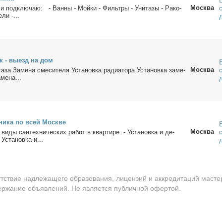
Москва
 и под­клю­чаю: - Ван­ны - Мой­ки - Филь­тры - Уни­та­зы - Ра­ко­
­ли -...
к - вы­езд на дом
Москва
а­за За­ме­на сме­си­те­ля Уста­нов­ка ра­ди­а­то­ра Уста­нов­ка за­ме­
­ме­на...
­ни­ка по всей Москве
Москва
и­ды сан­тех­ни­че­ских ра­бот в квар­ти­ре. - Уста­нов­ка и де­
Уста­нов­ка и...
утствие надлежащего образования, лицензий и аккредитаций масте
держание объявлений. Не является публичной офертой.