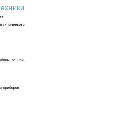
техники
ия.
ехнического
абины, ванной,
их приборов