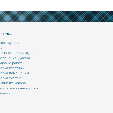
БОРКА
­воз му­со­ра
у­гое
й­ка окон и фа­са­дов
е­ле­не­ние участ­ка
­до­вые ра­бо­ты
ор­ка квар­ти­ры
ор­ка по­ме­ще­ний
ор­ка участ­ка
м­чист­ка ков­ров
од за ком­нат­ны­ми рас­
­ни­я­ми