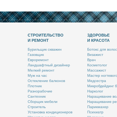
СТРОИТЕЛЬСТВО
ЗДОРОВЬЕ
И РЕМОНТ
И КРАСОТА
Бу­риль­щик сква­жин
Бо­токс для во­лос
Га­зов­щик
Ви­за­жист
Ев­ро­ре­монт
Врач
Ланд­шафт­ный ди­зай­нер
Кос­ме­то­лог
Мел­кий ре­монт
Мас­са­жист
Муж на час
Ма­стер ног­те­во­г
Остек­ле­ние бал­ко­нов
Мед­сест­ра
Плот­ник
Мик­роб­дей­динг 
Раз­но­ра­бо­чие
Нар­ко­лог
Сан­тех­ник
На­ра­щи­ва­ние во
Сбор­щик ме­бе­ли
На­ра­щи­ва­ние ре
Стро­и­тель
Па­рик­махер
Уста­нов­ка кон­ди­ци­о­не­ров
Пси­хи­атр