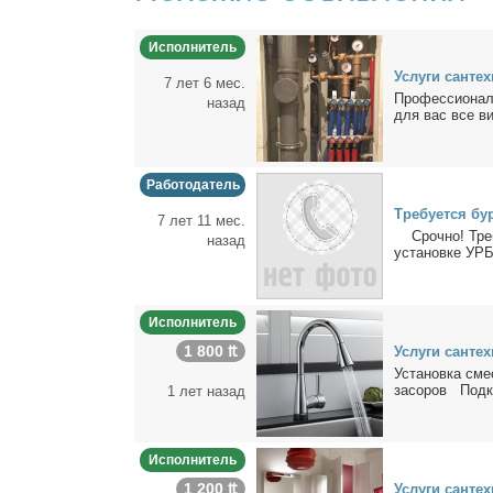
Исполнитель
Услу­ги сан­тех
7 лет 6 мес.
Про­фес­сио­нал
назад
для вас все ви­
Работодатель
Тре­бу­ет­ся б
7 лет 11 мес.
Сроч­но! Тре­бу
назад
уста­нов­ке УРБ
Исполнитель
1 800 ₶
Услу­ги сан­тех­
Уста­нов­ка сме­
за­со­ров Под­к
1 лет назад
Исполнитель
1 200 ₶
Услу­ги сан­тех­