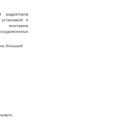
й радиаторов
 установкой и
, монтажом
 посудомоечных
чень большой.
лывать