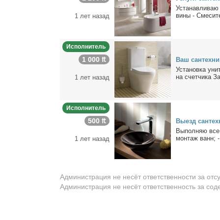
Уста­нав­ли­ваю
ви­ны - Сме­си­те
1 лет назад
Исполнитель
1 000 ₶
Ваш сан­тех­ни
Уста­нов­ка уни­т
на счет­чи­ка За
1 лет назад
Исполнитель
500 ₶
Вы­езд сан­тех
Вы­пол­няю все в
мон­таж ванн; - 
1 лет назад
Администрация не несёт ответственности за отс
Администрация не несёт ответственность за со