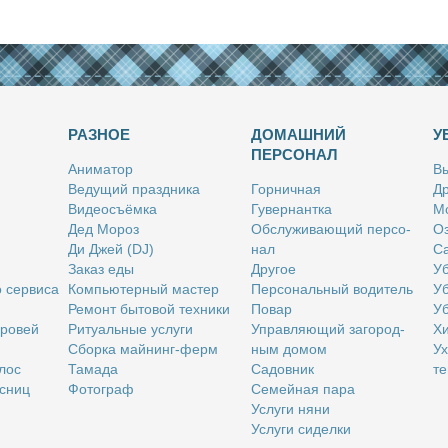
РАЗНОЕ
ДОМАШНИЙ
У
ПЕРСОНАЛ
Ани­ма­тор
Вы
Ве­ду­щий празд­ни­ка
Гор­нич­ная
Др
Ви­део­съём­ка
Гу­вер­нант­ка
Мо
Дед Мо­роз
Об­слу­жи­ва­ю­щий пер­со­
Оз
Ди Джей (DJ)
нал
Са
За­каз еды
Дру­гое
Уб
о сер­ви­са
Ком­пью­тер­ный ма­стер
Пер­со­наль­ный во­ди­тель
Уб
Ре­монт бы­то­вой тех­ни­ки
По­вар
Уб
бро­вей
Ри­ту­аль­ные услу­ги
Управ­ля­ю­щий за­го­род­
Хи
Сбор­ка май­нинг-ферм
ным до­мом
Ух
­лос
Та­ма­да
Са­дов­ник
те
с­ниц
Фо­то­граф
Се­мей­ная па­ра
Услу­ги ня­ни
Услу­ги си­дел­ки