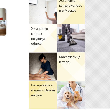
Уста­нов­ка
кон­ди­ци­о­не­ро
в в Москве
Хим­чист­ка
ков­ров
на до­му/
офи­се
Мас­саж ли­ца
и те­ла
Ве­те­ри­нар­ны
й врач - Вы­езд
на дом