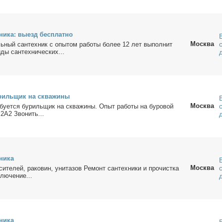
­ни­ка: вы­езд бес­плат­но
Москва
ь­ный сан­тех­ник с опы­том ра­бо­ты бо­лее 12 лет вы­пол­нит
ды сан­тех­ни­че­ских...
у­риль­щик на сква­жи­ны
Москва
­ет­ся бу­риль­щик на сква­жи­ны. Опыт ра­бо­ты на бу­ро­вой
2А2 Зво­нить...
ни­ка
Москва
си­те­лей, ра­ко­вин, уни­та­зов Ре­монт сан­тех­ни­ки и про­чист­ка
лю­че­ние...
ни­ка