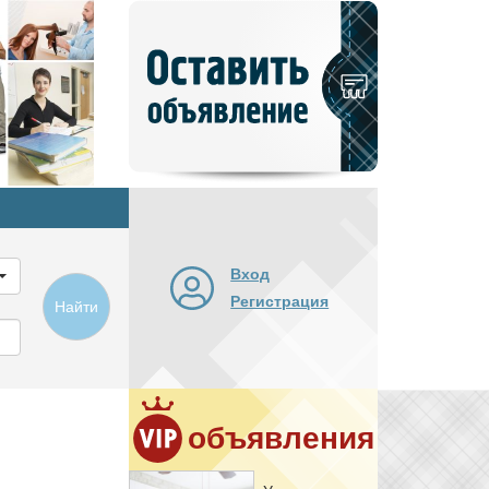
Добавить
новое
объявление
Вход
Регистрация
Найти
объявления