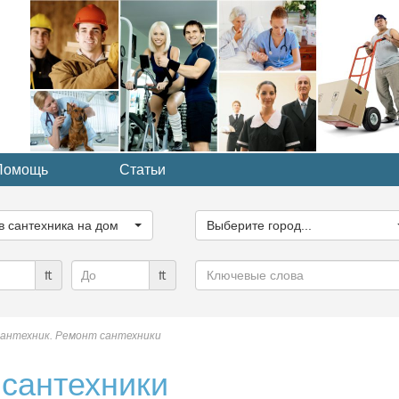
Помощь
Статьи
ите
Выберите
рию...
город...
в сантехника на дом
Выберите город...
Ключевые
₶
₶
слова
антехник. Ремонт сантехники
 сантехники