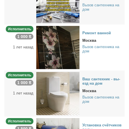
Вызов сантехника на
дом
Исполнитель
Ре­монт ван­ной
1 000 ₶
Москва
Вызов сантехника на
1 лет назад
дом
Исполнитель
Ваш сан­тех­ник - вы­
1 000 ₶
езд на дом
Москва
1 лет назад
Вызов сантехника на
дом
Исполнитель
Уста­нов­ка счёт­чи­ков
1 500 ₶