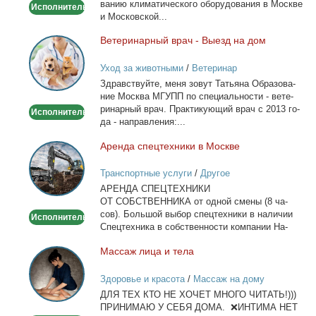
ва­нию кли­ма­ти­че­ско­го обо­ру­до­ва­ния в Москве
Исполнитель
и Мос­ков­ской...
Ве­те­ри­нар­ный врач - Вы­езд на дом
Ветеринарный
врач
Уход за животными
/
Ветеринар
-
Здрав­ствуй­те, ме­ня зо­вут Та­тья­на Об­ра­зо­ва­
Выезд
ние Москва МГУПП по спе­ци­аль­но­сти - ве­те­
на
ри­нар­ный врач. Прак­ти­ку­ю­щий врач с 2013 го­
Исполнитель
дом
да - на­прав­ле­ния:...
Арен­да спец­тех­ни­ки в Москве
Аренда
спецтехники
Транспортные услуги
/
Другое
в
АРЕНДА СПЕЦТЕХНИКИ
Москве
ОТ СОБСТВЕННИКА от од­ной сме­ны (8 ча­
сов). Боль­шой вы­бор спец­тех­ни­ки в на­ли­чии
Исполнитель
Спец­тех­ни­ка в соб­ствен­но­сти ком­па­нии На­
лич­ный...
Мас­саж ли­ца и те­ла
Массаж
лица
Здоровье и красота
/
Массаж на дому
и
ДЛЯ ТЕХ КТО НЕ ХОЧЕТ МНОГО ЧИТАТЬ!)))
тела
ПРИНИМАЮ У СЕБЯ ДОМА. ❌ИНТИМА НЕТ