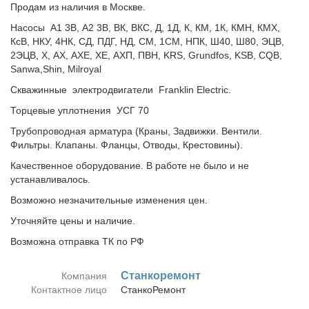
Продам из наличия в Москве.
Насосы А1 3В, А2 3В, ВК, ВКС, Д, 1Д, К, КМ, 1К, КМН, КМХ,
КсВ, НКУ, 4НК, СД, ПДГ, НД, СМ, 1СМ, НПК, Ш40, Ш80, ЭЦВ,
2ЭЦВ, Х, АХ, АХЕ, ХЕ, АХП, ПВН, KRS, Grundfos, KSB, CQB,
Sanwa,Shin, Milroyal
Скважинные электродвигатели Franklin Electric.
Торцевые уплотнения УСГ 70
Трубопроводная арматура (Краны, Задвижки. Вентили.
Фильтры. Клапаны. Фланцы, Отводы, Крестовины).
Качественное оборудование. В работе не было и не
устанавливалось.
Возможно незначительные изменения цен.
Уточняйте цены и наличие.
Возможна отправка ТК по РФ
Стан­ко­ре­монт
Компания
Контактное лицо
СтанкоРемонт