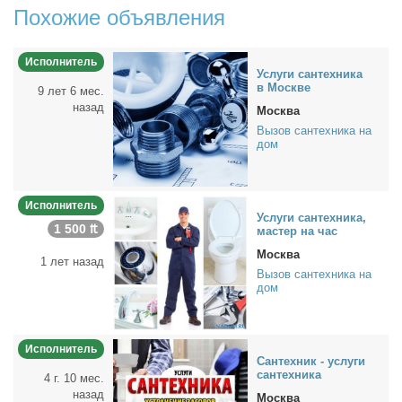
Похожие объявления
Исполнитель
Услу­ги сан­тех­ни­ка
в Москве
9 лет 6 мес.
назад
Москва
Вызов сантехника на
дом
Исполнитель
Услу­ги сан­тех­ни­ка,
1 500 ₶
ма­стер на час
Москва
1 лет назад
Вызов сантехника на
дом
Исполнитель
Сан­тех­ник - услу­ги
сан­тех­ни­ка
4 г. 10 мес.
назад
Москва