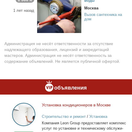
во­ды
Москва
1 лет назад
Вызов сантехника на
дом
Администрация не несёт ответственности за отсутствие
надлежащего образования, лицензий и аккредитаций
мастеров. Администрация не несёт ответственность за
содержание объявлений. Не является публичной офертой.
объявления
Уста­нов­ка кон­ди­ци­о­не­ров в Москве
Установка
кондиционеров
Строительство и ремонт
/
Установка
в
кондиционеров
Ком­па­ния Leon Group предо­став­ля­ет ком­плекс
Москве
услуг по уста­нов­ке и тех­ни­че­ско­му об­слу­жи­