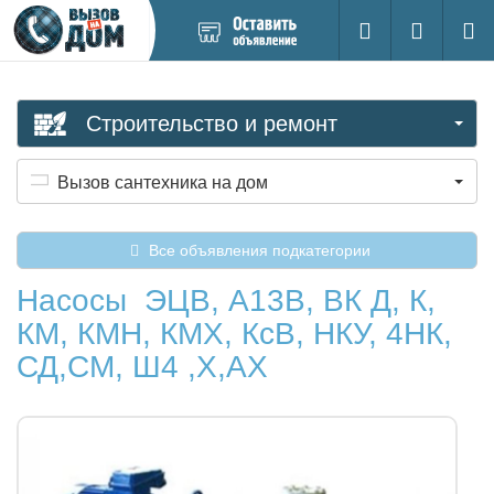
Добавить
Вход на са
Поиск
новое
объявление
Строительство и ремонт
Вызов сантехника на дом
Все объявления подкатегории
Насосы ЭЦВ, А13В, ВК Д, К,
КМ, КМН, КМХ, КсВ, НКУ, 4НК,
СД,СМ, Ш4 ,Х,АХ