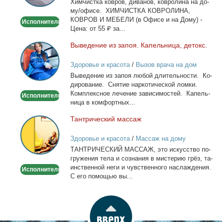
Хим­чист­ка ков­ров, ди­ва­нов, ков­ро­ли­на на до­
дому/
му/офи­се. ХИМЧИСТКА КОВРОЛИНА,
офисе
КОВРОВ И МЕБЕЛИ (в Офи­се и на До­му) -
Исполнитель
Це­на: от 55 ₽ за...
Вы­ве­де­ние из за­поя. Ка­пель­ни­ца, де­токс.
Выведение
из
Здоровье и красота
/
Вызов врача на дом
запоя.
Вы­ве­де­ние из за­поя лю­бой дли­тель­но­сти. Ко­
Капельница,
ди­ро­ва­ние. Сня­тие нар­ко­ти­че­ской лом­ки.
детокс.
Ком­плекс­ное ле­че­ние за­ви­си­мо­стей. Ка­пель­
Исполнитель
ни­ца в ком­форт­ных...
Тан­три­че­ский мас­саж
Тантрический
массаж
Здоровье и красота
/
Массаж на дому
ТАНТРИЧЕСКИЙ МАССАЖ, это ис­кус­ство по­
гру­же­ния те­ла и со­зна­ния в ми­сте­рию грёз, та­
ин­ствен­ной неги и чув­ствен­но­го на­сла­жде­ния.
Исполнитель
С его по­мо­щью вы...