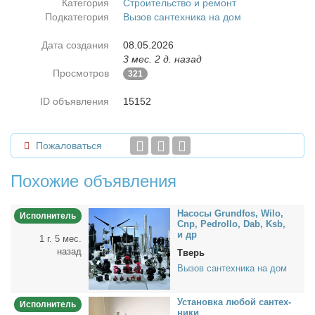
Категория
Строительство и ремонт
Подкатегория
Вызов сантехника на дом
Дата создания
08.05.2026
3 мес. 2 д. назад
Просмотров
321
ID объявления
15152
Пожаловаться
Похожие объявления
На­со­сы Grundfos, Wilo,
Исполнитель
Cnp, Pedrollo, Dab, Ksb,
и др
1 г. 5 мес.
назад
Тверь
Вызов сантехника на дом
Уста­нов­ка лю­бой сан­тех­
Исполнитель
ни­ки