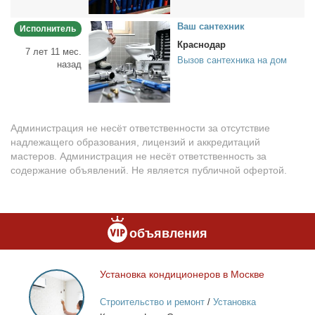
Ваш сан­тех­ник
Исполнитель
Краснодар
7 лет 11 мес.
Вызов сантехника на дом
назад
Администрация не несёт ответственности за отсутствие
надлежащего образования, лицензий и аккредитаций
мастеров. Администрация не несёт ответственность за
содержание объявлений. Не является публичной офертой.
объявления
Уста­нов­ка кон­ди­ци­о­не­ров в Москве
Установка
кондиционеров
Строительство и ремонт
/
Установка
в
кондиционеров