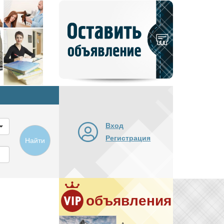
Добавить
новое
объявление
Вход
Регистрация
Найти
объявления