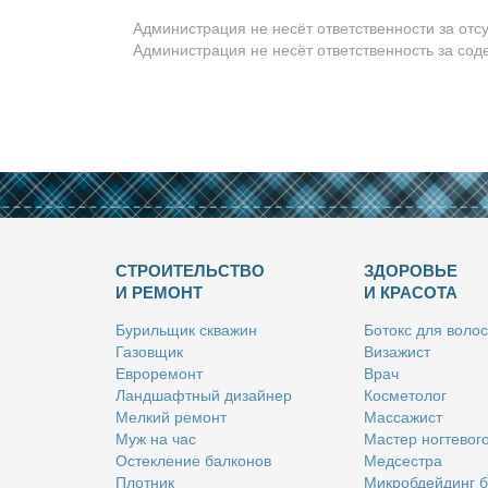
Администрация не несёт ответственности за отс
Администрация не несёт ответственность за со
СТРОИТЕЛЬСТВО
ЗДОРОВЬЕ
И РЕМОНТ
И КРАСОТА
Бу­риль­щик сква­жин
Бо­токс для во­лос
Га­зов­щик
Ви­за­жист
Ев­ро­ре­монт
Врач
Ланд­шафт­ный ди­зай­нер
Кос­ме­то­лог
Мел­кий ре­монт
Мас­са­жист
Муж на час
Ма­стер ног­те­во­г
Остек­ле­ние бал­ко­нов
Мед­сест­ра
Плот­ник
Мик­роб­дей­динг 