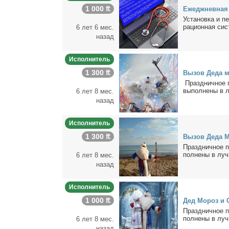
1 000 ₶
Еже­джнев­ная
Уста­нов­ка и п
ра­ци­он­ная си­с
6 лет 6 мес.
назад
Исполнитель
1 300 ₶
Вы­зов Де­да мо
Празд­нич­ное п
вы­пол­не­ны в л
6 лет 8 мес.
назад
Исполнитель
1 300 ₶
Вы­зов Де­да М
Празд­нич­ное п
пол­не­ны в луч­
6 лет 8 мес.
назад
Исполнитель
1 000 ₶
Дед Мо­роз и С
Празд­нич­ное п
пол­не­ны в луч­
6 лет 8 мес.
назад