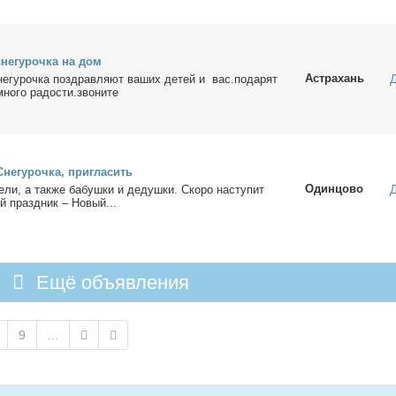
не­гу­роч­ка на дом
Астрахань
е­гу­роч­ка по­здрав­ля­ют ва­ших де­тей и вас.по­да­рят
о­го ра­до­сти.зво­ни­те
е­гу­роч­ка, при­гла­сить
Одинцово
те­ли, а так­же ба­буш­ки и де­душ­ки. Ско­ро на­сту­пит
й празд­ник – Но­вый...
Ещё объявления
9
...