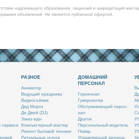
утствие надлежащего образования, лицензий и аккредитаций масте
держание объявлений. Не является публичной офертой.
РАЗНОЕ
ДОМАШНИЙ
У
ПЕРСОНАЛ
Ани­ма­тор
Вы
Ве­ду­щий празд­ни­ка
Гор­нич­ная
Др
Ви­део­съём­ка
Гу­вер­нант­ка
Мо
Дед Мо­роз
Об­слу­жи­ва­ю­щий пер­со­
Оз
Ди Джей (DJ)
нал
Са
За­каз еды
Дру­гое
Уб
о сер­ви­са
Ком­пью­тер­ный ма­стер
Пер­со­наль­ный во­ди­тель
Уб
Ре­монт бы­то­вой тех­ни­ки
По­вар
Уб
бро­вей
Ри­ту­аль­ные услу­ги
Управ­ля­ю­щий за­го­род­
Хи