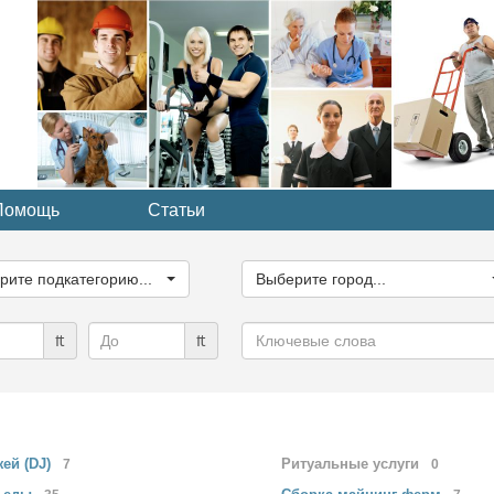
Помощь
Статьи
ите
Выберите
рию...
город...
рите подкатегорию...
Выберите город...
Ключевые
₶
₶
слова
жей
(DJ)
Ритуальные
услуги
7
0