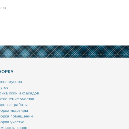
ров.
БОРКА
­воз му­со­ра
у­гое
й­ка окон и фа­са­дов
е­ле­не­ние участ­ка
­до­вые ра­бо­ты
ор­ка квар­ти­ры
ор­ка по­ме­ще­ний
ор­ка участ­ка
м­чист­ка ков­ров