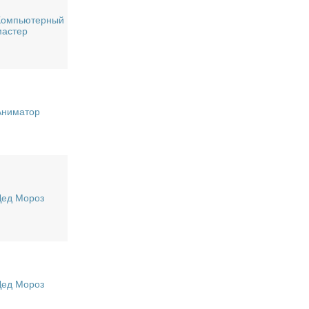
Компьютерный
мастер
Аниматор
Дед Мороз
Дед Мороз