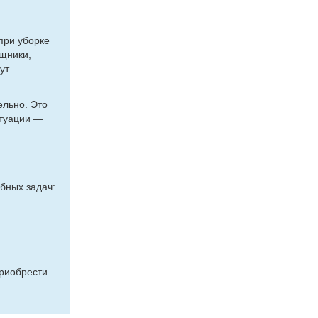
при уборке
щники,
ут
ельно. Это
итуации —
бных задач:
приобрести