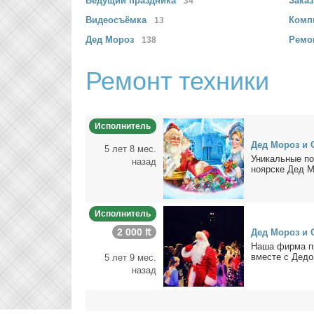
Ведущий
праздника
Зака
34
Видеосъёмка
Комп
13
Дед
Мороз
Ремо
138
Ремонт техники
Исполнитель
Дед Мо­роз и С
5 лет 8 мес.
Уни­каль­ные по
назад
но­яр­ске Дед Мо
Исполнитель
2 000 ₶
Дед Мо­роз и С
На­ша фир­ма пр
вме­сте с Де­до
5 лет 9 мес.
назад