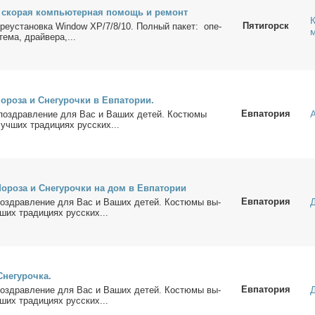
 ско­рая ком­пью­тер­ная по­мощь и ре­монт
Пятигорск
е­ре­уста­нов­ка Window ХР/7/8/10. Пол­ный па­кет: опе­
те­ма, драй­ве­ра,...
­ро­за и Сне­гу­роч­ки в Ев­па­то­рии.
Евпатория
о­здрав­ле­ние для Вас и Ва­ших де­тей. Ко­стю­мы
уч­ших тра­ди­ци­ях рус­ских...
о­ро­за и Сне­гу­роч­ки на дом в Ев­па­то­рии
Евпатория
о­здрав­ле­ние для Вас и Ва­ших де­тей. Ко­стю­мы вы­
ших тра­ди­ци­ях рус­ских...
не­гу­роч­ка.
Евпатория
о­здрав­ле­ние для Вас и Ва­ших де­тей. Ко­стю­мы вы­
ших тра­ди­ци­ях рус­ских...