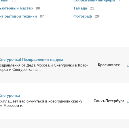
з
еды
Сборка
майнинг-ферм
35
7
ьютерный
мастер
Тамада
88
21
нт бытовой
техники
Фотограф
97
29
не­гу­роч­ка! По­здрав­ле­ния на дом
Красноярск
­здрав­ле­ния от Де­да Мо­ро­за и Сне­гу­роч­ки в Крас­
­роз и Сне­гу­роч­ка на...
не­гу­роч­ка
Санкт-Петербург
и­гла­ша­ет вас оку­нуть­ся в но­во­год­нюю сказ­ку
м Мо­ро­зом и...