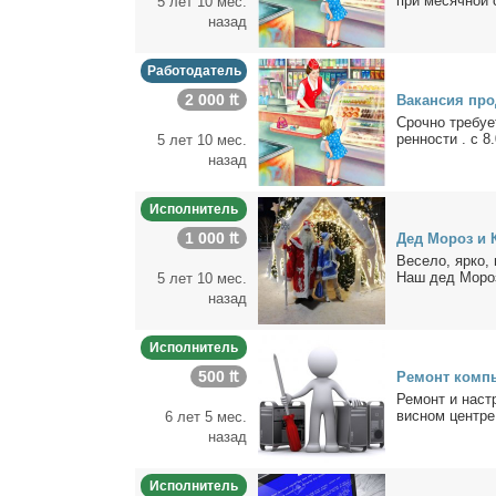
при ме­сяч­ной с
5 лет 10 мес.
назад
Работодатель
2 000 ₶
Ва­кан­сия про
Сроч­но тре­бу­е
рен­но­сти . с 8
5 лет 10 мес.
назад
Исполнитель
1 000 ₶
Дед Мо­роз и К
Ве­се­ло, яр­ко,
Наш дед Мо­роз 
5 лет 10 мес.
назад
Исполнитель
500 ₶
Ре­монт ком­пью
Ре­монт и на­стр
вис­ном цен­тре.
6 лет 5 мес.
назад
Исполнитель