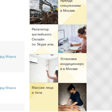
Арен­да
спец­тех­ни­ки
в Москве
Ре­пе­ти­тор
ан­глий­ско­го
Он­лайн
по Skype или..
.
Дед Мороз
Уста­нов­ка
кон­ди­ци­о­не­ро
в в Москве
Мас­саж ли­ца
Дед Мороз
и те­ла