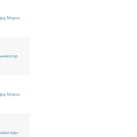
Дед Мороз
Аниматор
Дед Мороз
Заказ еды