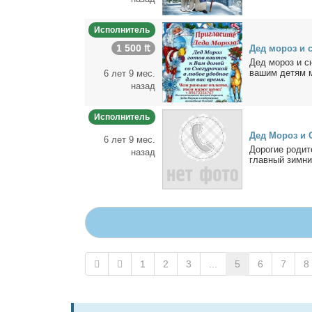
Исполнитель
1 500 ₶
Дед мо­роз и с
Дед мо­роз и сн
ва­шим де­тям мн
6 лет 9 мес.
назад
Исполнитель
Дед Мо­роз и Сн
6 лет 9 мес.
До­ро­гие ро­ди­
назад
глав­ный зим­ни
1
2
3
...
5
6
7
8