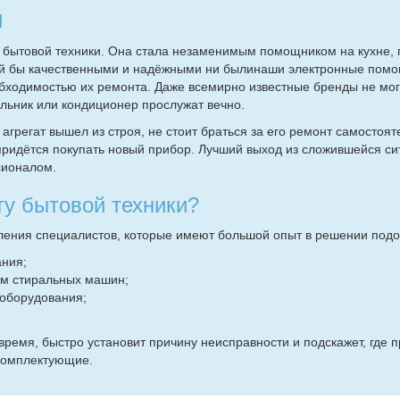
и
 бытовой техники. Она стала незаменимым помощником на кухне, 
кой бы качественными и надёжными ни былинаши электронные помо
обходимостью их ремонта. Даже всемирно известные бренды не мог
ильник или кондиционер прослужат вечно.
агрегат вышел из строя, не стоит браться за его ремонт самостоят
 придётся покупать новый прибор. Лучший выход из сложившейся с
сионалом.
ту бытовой техники?
ления специалистов, которые имеют большой опыт в решении подо
ания;
м стиральных машин;
 оборудования;
время, быстро установит причину неисправности и подскажет, где 
 комплектующие.