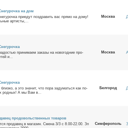
не­гу­роч­ка на дом
Москва
е­гу­роч­ка при­едут по­здра­вить вас пря­мо на до­му!
­ные ар­ти­сты,...
не­гу­роч­ка
Москва
­до­стью при­ни­ма­ем за­ка­зы на но­во­год­ние про­
тей и...
не­гу­роч­ка
Белгород
близ­ко, а это зна­чит, что по­ра за­ду­мать­ся как по­
их род­ных! А мы Вам в...
­да­вец про­до­воль­ствен­ных то­ва­ров
Симферополь
т­ся про­да­вец в ма­га­зин. Сме­на 3/3 с 8.00-22.00. Зп