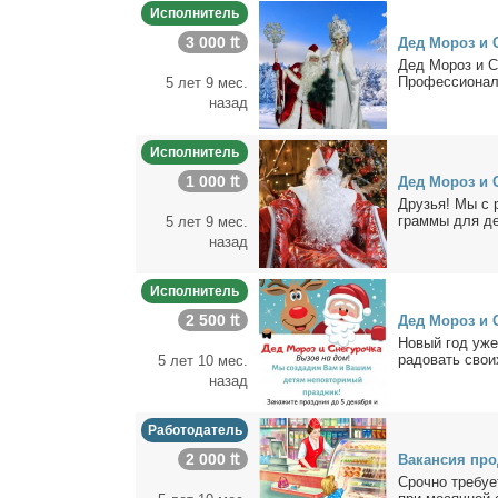
Исполнитель
3 000 ₶
Дед Мо­роз и С
Дед Мо­роз и Сн
Про­фес­сио­наль
5 лет 9 мес.
назад
Исполнитель
1 000 ₶
Дед Мо­роз и С
Дру­зья! Мы с ра
грам­мы для де­
5 лет 9 мес.
назад
Исполнитель
2 500 ₶
Дед Мо­роз и С
Но­вый год уже 
ра­до­вать сво­
5 лет 10 мес.
назад
Работодатель
2 000 ₶
Ва­кан­сия про
Сроч­но тре­бу­е