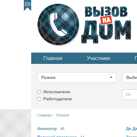
EN
Главная
Участники
Выберите
Выбер
категорию...
катего
Разное
Выбе
Исполнители
Работодатели
Главная
Разное
Аниматор
Ди Д
46