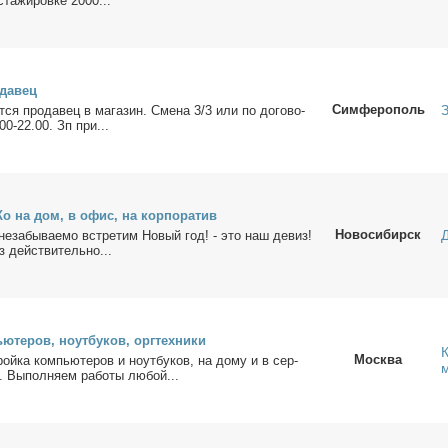
та­жи­ров­ке 2000...
­да­вец
Симферополь
т­ся про­да­вец в ма­га­зин. Сме­на 3/3 или по до­го­во­
.00-22.00. Зп при...
о на дом, в офис, на кор­по­ра­тив
Новосибирск
 неза­бы­ва­е­мо встре­тим Но­вый год! - это наш де­виз!
дей­стви­тель­но...
­те­ров, но­ут­бу­ков, орг­тех­ни­ки
Москва
ой­ка ком­пью­те­ров и но­ут­бу­ков, на до­му и в сер­
 Вы­пол­ня­ем ра­бо­ты лю­бой...