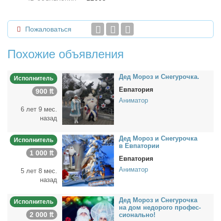
Пожаловаться
Похожие объявления
Дед Мо­роз и Сне­гу­роч­ка.
Исполнитель
Евпатория
900 ₶
Аниматор
6 лет 9 мес.
назад
Дед Мо­роз и Сне­гу­роч­ка
Исполнитель
в Ев­па­то­рии
1 000 ₶
Евпатория
Аниматор
5 лет 8 мес.
назад
Дед Мо­роз и Сне­гу­роч­ка
Исполнитель
на дом недо­ро­го про­фес­
2 000 ₶
сио­наль­но!