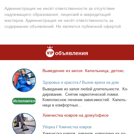
Администрация не несёт ответственности за отсутствие
надлежащего образования, лицензий и аккредитаций
мастеров. Администрация не несёт ответственность за
содержание объявлений. Не является публичной офертой.
объявления
Вы­ве­де­ние из за­поя. Ка­пель­ни­ца, де­токс.
Выведение
из
Здоровье и красота
/
Вызов врача на дом
запоя.
Вы­ве­де­ние из за­поя лю­бой дли­тель­но­сти. Ко­
Капельница,
ди­ро­ва­ние. Сня­тие нар­ко­ти­че­ской лом­ки.
детокс.
Ком­плекс­ное ле­че­ние за­ви­си­мо­стей. Ка­пель­
Исполнитель
ни­ца в ком­форт­ных...
Хим­чист­ка ков­ров на до­му/офи­се
Химчистка
ковров
Уборка
/
Химчистка ковров
на
Хим­чист­ка ков­ров, ди­ва­нов, ков­ро­ли­на на до­