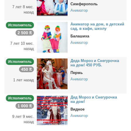
Симферополь
7 лет 8 мес.
Аниматор
назад
Ани­ма­тор на дом, в дет­ский
Исполнитель
сад, в ка­фе, шко­лу
2 500 ₶
Балашиха
Аниматор
7 лет 10 мес.
назад
Де­да Мо­роз и Сне­гу­роч­ка
Исполнитель
на дом! 450 РУБ.
450 ₶
Пермь
Аниматор
1 лет назад
Дед Мо­роз и Сне­гу­роч­ка
Исполнитель
на дом!
1 000 ₶
Видное
Аниматор
9 лет 9 мес.
назад