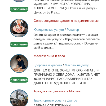
дому/
му/офи­се. ХИМЧИСТКА КОВРОЛИНА,
офисе
КОВРОВ И МЕБЕЛИ (в Офи­се и на До­му) -
Исполнитель
Це­на: от 55 ₽ за...
Со­про­вож­де­ние сде­лок с недви­жи­мо­стью
Сопровождение
сделок
Юридические услуги
/
Риэлтор
с
Опыт­ный юрист и ри­ел­тор по­мо­жет и ока­жет
недвижимостью
сле­ду­ю­щие услу­ги: - Юри­ди­че­ское со­про­вож­
де­ние сде­лок к/п недви­жи­мо­сти. - Юри­ди­че­
Исполнитель
ский ана­лиз...
Мас­саж ли­ца и те­ла
Массаж
лица
Здоровье и красота
/
Массаж на дому
и
ДЛЯ ТЕХ КТО НЕ ХОЧЕТ МНОГО ЧИТАТЬ!)))
тела
ПРИНИМАЮ У СЕБЯ ДОМА. ❌ИНТИМА НЕТ
❌ОКОНЧАНИЯ, РАССЛАБЛЕНИЯ И ТАК
Исполнитель
ДАЛЕЕ НЕТ! ❌ДОГОВОРИТЬСЯ НЕ...
Арен­да спец­тех­ни­ки в Москве
Аренда
спецтехники
Транспортные услуги
/
Другое
в
АРЕНДА СПЕЦТЕХНИКИ