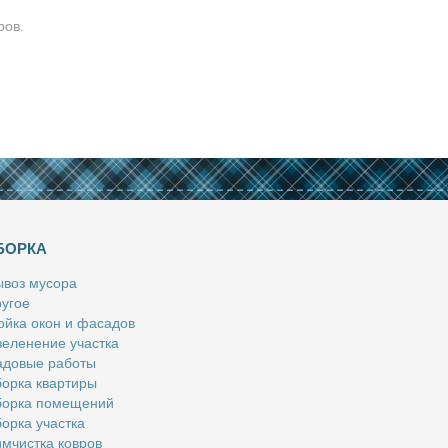
ров.
БОРКА
­воз му­со­ра
у­гое
й­ка окон и фа­са­дов
е­ле­не­ние участ­ка
­до­вые ра­бо­ты
ор­ка квар­ти­ры
ор­ка по­ме­ще­ний
ор­ка участ­ка
м­чист­ка ков­ров