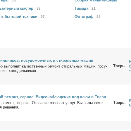
з
еды
Сборка
майнинг-ферм
35
7
ьютерный
мастер
Тамада
88
21
нт бытовой
техники
Фотограф
97
29
диль­ни­ков, по­су­до­мо­еч­ных и сти­раль­ных ма­шин
Тверь
р вы­пол­нит ка­че­ствен­ный ре­монт сти­раль­ных ма­шин, по­су­
шин, хо­ло­диль­ни­ков...
й ре­монт, сер­вис. Ви­део­на­блю­де­ние под ключ в Тве­ри
Тверь
 ре­монт, сер­вис Ока­за­ние ра­зо­вых услуг. Вы вы­зы­ва­е­те
я ре­ше­ния...