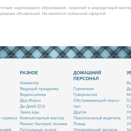
утствие надлежащего образования, лицензий и аккредитаций масте
держание объявлений. Не является публичной офертой.
РАЗНОЕ
ДОМАШНИЙ
У
ПЕРСОНАЛ
Ани­ма­тор
Вы
Ве­ду­щий празд­ни­ка
Гор­нич­ная
Др
Ви­део­съём­ка
Гу­вер­нант­ка
Мо
Дед Мо­роз
Об­слу­жи­ва­ю­щий пер­со­
Оз
Ди Джей (DJ)
нал
Са
За­каз еды
Дру­гое
Уб
о сер­ви­са
Ком­пью­тер­ный ма­стер
Пер­со­наль­ный во­ди­тель
Уб
Ре­монт бы­то­вой тех­ни­ки
По­вар
Уб
бро­вей
Ри­ту­аль­ные услу­ги
Управ­ля­ю­щий за­го­род­
Хи