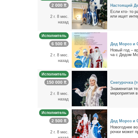
2 000 ₶
На­сто­я­щий 
Ес­ли кто- то ра
или ищет ин­те­
2 г. 8 мес.
назад
Исполнитель
6 500 ₶
Дед Мо­роз и С
Но­вый год – вр
ча с Де­дом Мо­
2 г. 8 мес.
назад
Исполнитель
150 000 ₶
Сне­гу­роч­ка 
Зна­ме­ни­тая те
ме­ро­при­я­тия в
2 г. 8 мес.
назад
Исполнитель
2 500 ₶
Дед Мо­роз и С
Но­во­год­нее во
роч­ки мо­жет п
2 г. 8 мес.
назад