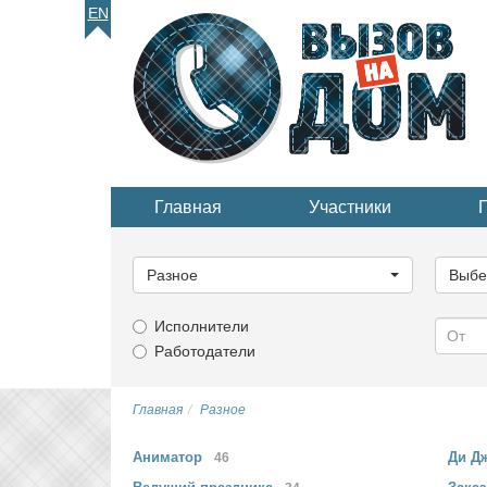
EN
Главная
Участники
Выберите
Выбер
категорию...
катего
Разное
Выбе
Исполнители
Работодатели
Главная
Разное
Аниматор
Ди Д
46