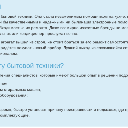
и
 бытовой техники. Она стала незаменимым помощником на кухне, 
кой бы качественными и надёжными ни былинаши электронные помо
обходимостью их ремонта. Даже всемирно известные бренды не мог
ильник или кондиционер прослужат вечно.
агрегат вышел из строя, не стоит браться за его ремонт самостоят
 придётся покупать новый прибор. Лучший выход из сложившейся с
сионалом.
ту бытовой техники?
ления специалистов, которые имеют большой опыт в решении подо
ания;
м стиральных машин;
 оборудования;
время, быстро установит причину неисправности и подскажет, где 
 комплектующие.