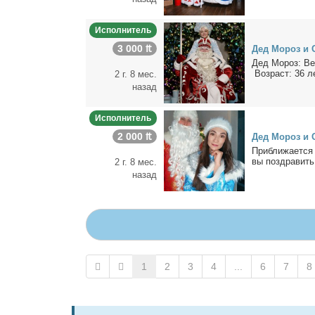
Исполнитель
3 000 ₶
Дед Мо­роз и С
Дед Мо­роз: Ве­
Воз­раст: 36 ле
2 г. 8 мес.
назад
Исполнитель
2 000 ₶
Дед Мо­роз и 
При­бли­жа­ет­ся
вы по­здра­вить
2 г. 8 мес.
назад
1
2
3
4
...
6
7
8