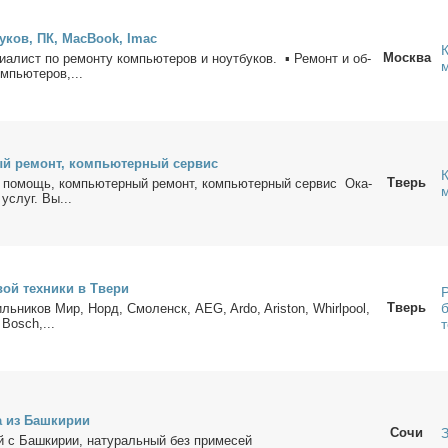
бу­ков, ПК, MacBook, Imac
Москва
и­а­лист по ре­мон­ту ком­пью­те­ров и но­ут­бу­ков. ▪ Ре­монт и об­
м­пью­те­ров,...
й ре­монт, ком­пью­тер­ный сер­вис
Тверь
 по­мощь, ком­пью­тер­ный ре­монт, ком­пью­тер­ный сер­вис Ока­
 услуг. Вы...
вой тех­ни­ки в Тве­ри
Тверь
иль­ни­ков Мир, Норд, Смо­ленск, AEG, Ardo, Ariston, Whirlpool,
 Bosch,...
а из Баш­ки­рии
Сочи
 с Баш­ки­рии, на­ту­раль­ный без при­ме­сей