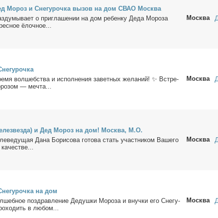
Дед Мо­роз и Сне­гу­роч­ка вы­зов на дом СВАО Москва
Москва
з­ду­мы­ва­ет о при­гла­ше­нии на дом ре­бен­ку Де­да Мо­ро­за
рес­ное ёлоч­ное...
не­гу­роч­ка
Москва
е­мя вол­шеб­ства и ис­пол­не­ния за­вет­ных же­ла­ний! ✨ Встре­
ро­зом — меч­та...
(те­лезвез­да) и Дед Мо­роз на дом! Москва, М.О.
Москва
ле­ве­ду­щая Да­на Бо­ри­со­ва го­то­ва стать участ­ни­ком Ва­ше­го
 ка­че­стве...
не­гу­роч­ка на дом
Москва
л­шеб­ное по­здрав­ле­ние Де­душ­ки Мо­ро­за и внуч­ки его Сне­гу­
ро­хо­дить в лю­бом...