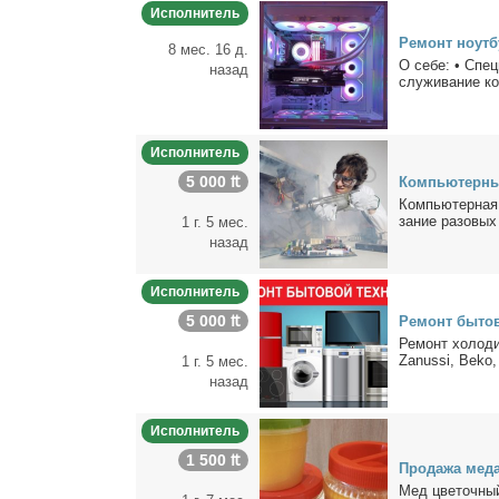
Исполнитель
Ре­монт но­ут­
8 мес. 16 д.
О се­бе: • Спе­ц
назад
слу­жи­ва­ние ко
Исполнитель
5 000 ₶
Ком­пью­тер­ны
Ком­пью­тер­ная
за­ние ра­зо­вых
1 г. 5 мес.
назад
Исполнитель
5 000 ₶
Ре­монт бы­то­
Ре­монт хо­ло­д
Zanussi, Beko,
1 г. 5 мес.
назад
Исполнитель
1 500 ₶
Про­да­жа ме­д
Мед цве­точ­ный