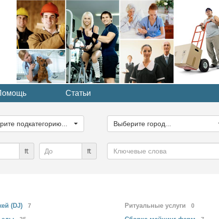
Помощь
Статьи
ите
Выберите
рию...
город...
рите подкатегорию...
Выберите город...
Ключевые
₶
₶
слова
жей
(DJ)
Ритуальные
услуги
7
0