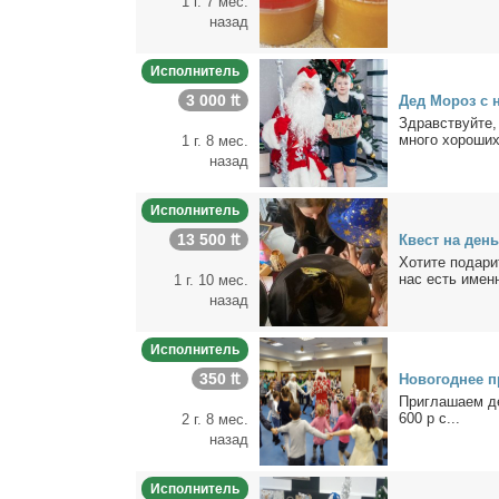
1 г. 7 мес.
назад
Исполнитель
3 000 ₶
Дед Мо­роз с н
Здрав­ствуй­те,
мно­го хо­ро­ши
1 г. 8 мес.
назад
Исполнитель
13 500 ₶
Квест на день 
Хо­ти­те по­да­р
нас есть имен­н
1 г. 10 мес.
назад
Исполнитель
350 ₶
Но­во­год­нее 
При­гла­ша­ем де
600 р с...
2 г. 8 мес.
назад
Исполнитель