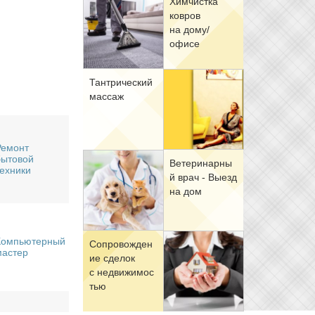
Хим­чист­ка
ков­ров
на до­му/
офи­се
Тан­три­че­ский
мас­саж
Ремонт
бытовой
Ве­те­ри­нар­ны
техники
й врач - Вы­езд
на дом
Компьютерный
Со­про­вож­де­н
мастер
ие сде­лок
с недви­жи­мо­с
тью