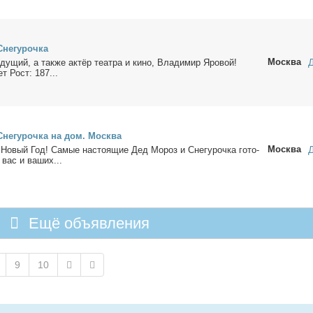
не­гу­роч­ка
Москва
ду­щий, а так­же ак­тёр те­ат­ра и ки­но, Вла­ди­мир Яро­вой!
т Рост: 187...
Сне­гу­роч­ка на дом. Москва
Москва
 Но­вый Год! Са­мые на­сто­я­щие Дед Мо­роз и Сне­гу­роч­ка го­то­
 вас и ва­ших...
Ещё объявления
9
10