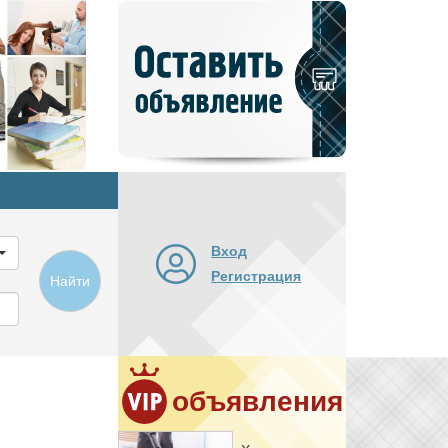
Добавить
новое
объявление
Вход
Регистрация
Найти
объявления