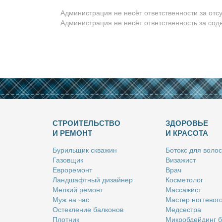
Администрация не несёт ответственности за отс
Администрация не несёт ответственность за со
СТРОИТЕЛЬСТВО
ЗДОРОВЬЕ
И РЕМОНТ
И КРАСОТА
Бу­риль­щик сква­жин
Бо­токс для во­лос
Га­зов­щик
Ви­за­жист
Ев­ро­ре­монт
Врач
Ланд­шафт­ный ди­зай­нер
Кос­ме­то­лог
Мел­кий ре­монт
Мас­са­жист
Муж на час
Ма­стер ног­те­во­г
Остек­ле­ние бал­ко­нов
Мед­сест­ра
Плот­ник
Мик­роб­дей­динг 