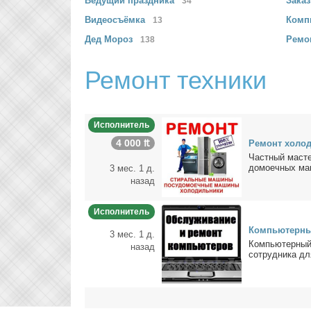
Ведущий
праздника
Зака
34
Видеосъёмка
Комп
13
Дед
Мороз
Ремо
138
Ремонт техники
Исполнитель
4 000 ₶
Ре­монт хо­ло­
Част­ный ма­сте
до­мо­еч­ных ма­
3 мес. 1 д.
назад
Исполнитель
Ком­пью­тер­ны
3 мес. 1 д.
Ком­пью­тер­ный
назад
со­труд­ни­ка дл