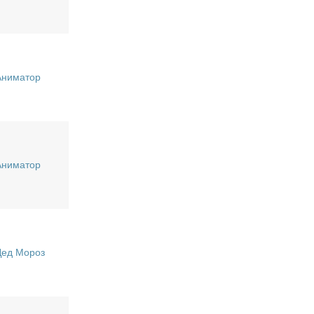
Аниматор
Аниматор
Дед Мороз