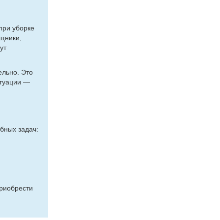
при уборке
щники,
ут
ельно. Это
итуации —
бных задач:
приобрести