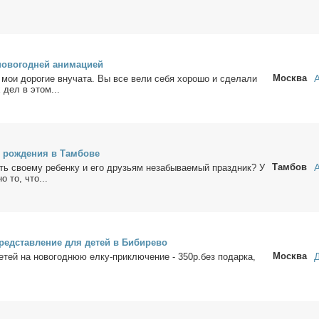
о­во­год­ней ани­ма­ци­ей
Москва
 мои до­ро­гие вну­ча­та. Вы все ве­ли се­бя хо­ро­шо и сде­ла­ли
х дел в этом...
рож­де­ния в Там­бо­ве
Тамбов
ить сво­е­му ре­бен­ку и его дру­зьям неза­бы­ва­е­мый празд­ник? У
о то, что...
пред­став­ле­ние для де­тей в Биби­ре­во
Москва
­тей на но­во­год­нюю ел­ку-при­клю­че­ние - 350р.без по­дар­ка,