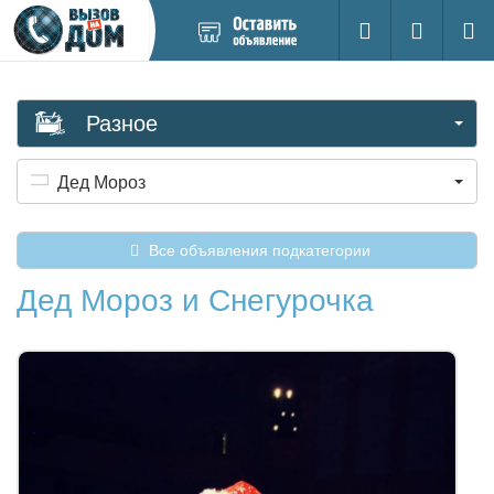
Добавить
Вход на са
Поиск
новое
объявление
Разное
Дед Мороз
Все объявления подкатегории
Дед Мороз и Снегурочка