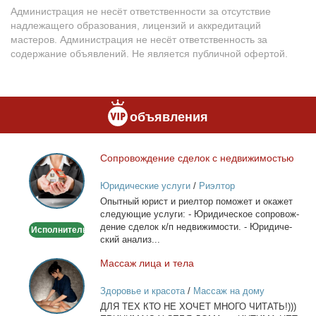
Администрация не несёт ответственности за отсутствие
надлежащего образования, лицензий и аккредитаций
мастеров. Администрация не несёт ответственность за
содержание объявлений. Не является публичной офертой.
объявления
Со­про­вож­де­ние сде­лок с недви­жи­мо­стью
Сопровождение
сделок
Юридические услуги
/
Риэлтор
с
Опыт­ный юрист и ри­ел­тор по­мо­жет и ока­жет
недвижимостью
сле­ду­ю­щие услу­ги: - Юри­ди­че­ское со­про­вож­
де­ние сде­лок к/п недви­жи­мо­сти. - Юри­ди­че­
Исполнитель
ский ана­лиз...
Мас­саж ли­ца и те­ла
Массаж
лица
Здоровье и красота
/
Массаж на дому
и
ДЛЯ ТЕХ КТО НЕ ХОЧЕТ МНОГО ЧИТАТЬ!)))
тела