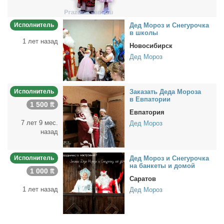
Исполнитель
Дед Мо­роз и Сне­гу­роч­ка
в шко­лы
1 лет назад
Новосибирск
Дед Мороз
Исполнитель
За­ка­зать Де­да Мо­ро­за
в Ев­па­то­рии
1 500 ₶
Евпатория
7 лет 9 мес.
Дед Мороз
назад
Исполнитель
Дед Мо­роз и Сне­гу­роч­ка
на бан­ке­ты и до­мой
1 000 ₶
Саратов
1 лет назад
Дед Мороз