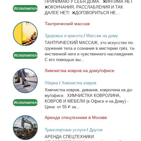
ПРИНИМАЮ У СЕБЯ ДОМА. ❌ИНТИМА НЕТ
❌ОКОНЧАНИЯ, РАССЛАБЛЕНИЯ И ТАК
Исполнитель
ДАЛЕЕ НЕТ! ❌ДОГОВОРИТЬСЯ НЕ...
Тан­три­че­ский мас­саж
Тантрический
массаж
Здоровье и красота
/
Массаж на дому
ТАНТРИЧЕСКИЙ МАССАЖ, это ис­кус­ство по­
гру­же­ния те­ла и со­зна­ния в ми­сте­рию грёз, та­
ин­ствен­ной неги и чув­ствен­но­го на­сла­жде­ния.
Исполнитель
С его по­мо­щью вы...
Хим­чист­ка ков­ров на до­му/офи­се
Химчистка
ковров
Уборка
/
Химчистка ковров
на
Хим­чист­ка ков­ров, ди­ва­нов, ков­ро­ли­на на до­
дому/
му/офи­се. ХИМЧИСТКА КОВРОЛИНА,
офисе
КОВРОВ И МЕБЕЛИ (в Офи­се и на До­му) -
Исполнитель
Це­на: от 55 ₽ за...
Арен­да спец­тех­ни­ки в Москве
Аренда
спецтехники
Транспортные услуги
/
Другое
в
АРЕНДА СПЕЦТЕХНИКИ
Москве