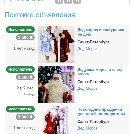
Похожие объявления
Исполнитель
Дед мо­роз и сне­гу­роч­ка
на дом
1 500 ₶
Санкт-Петербург
1 лет назад
Дед Мороз
Исполнитель
Де­душ­ка мо­роз и сне­гу­
роч­ка
2 500 ₶
Санкт-Петербург
2 г. 9 мес.
Дед Мороз
назад
Исполнитель
Но­во­год­ние празд­ни­ки
для де­тей, кор­по­ра­ти­вы
5 000 ₶
Санкт-Петербург
1 лет назад
Дед Мороз