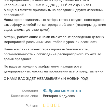
Мы предлагаем различные по продолжительности и
наполнению ПРОГРАММЫ ДЛЯ ДЕТЕЙ от 2 до 15 лет.
А ещё вы можете пригласить на праздник и других известных
персонажей!
Наши профессиональные актёры готовы создать новогоднюю
атмосферу в любой точке города и области (квартиры, детские
сады, школы, детские дома).
Актёры, работающие с нами имеют опыт проведения детских
мероприятий различных масштабов и уровней сложности.
Наша компания может гарантировать безопасность,
организованность и соблюдение респераторного этикета во
время праздника.
По вашему желанию актёры могут находиться в
декорированных масках на протяжении всего представления.
С НАМИ ВАС ЖДЁТ НЕЗАБЫВАЕМЫЙ НОВЫЙ ГОД!
Фаб­ри­ка мо­мен­тов
Компания
Контактное лицо
Вик­то­рия Фе­ду­ло­ва
Рейтинг