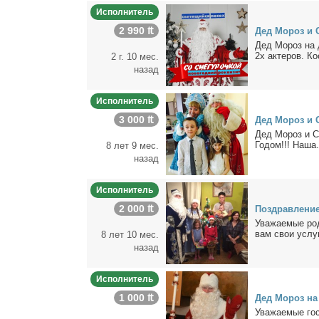
Исполнитель
2 990 ₶
Дед Мо­роз и 
Дед Мopoз нa 
2x aктeров. Ко­
2 г. 10 мес.
назад
Исполнитель
3 000 ₶
Дед Мо­роз и С
Дед Мо­роз и Сн
Го­дом!!! На­ша.
8 лет 9 мес.
назад
Исполнитель
2 000 ₶
По­здрав­ле­ние
Ува­жа­е­мые ро­
вам свои услу­г
8 лет 10 мес.
назад
Исполнитель
1 000 ₶
Дед Мо­роз на
Ува­жа­е­мые го­