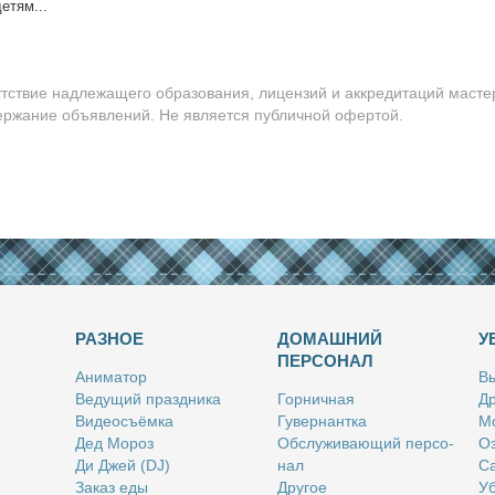
е­тям...
утствие надлежащего образования, лицензий и аккредитаций масте
держание объявлений. Не является публичной офертой.
РАЗНОЕ
ДОМАШНИЙ
У
ПЕРСОНАЛ
Ани­ма­тор
Вы
Ве­ду­щий празд­ни­ка
Гор­нич­ная
Др
Ви­део­съём­ка
Гу­вер­нант­ка
Мо
Дед Мо­роз
Об­слу­жи­ва­ю­щий пер­со­
Оз
Ди Джей (DJ)
нал
Са
За­каз еды
Дру­гое
Уб