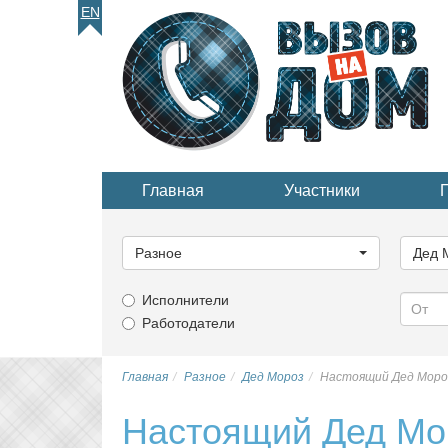
EN
Главная
Участники
Выберите
Выбер
категорию...
катего
Разное
Дед 
Исполнители
Работодатели
Главная
Разное
Дед Мороз
Настоящий Дед Мороз
Настоящий Дед Мор