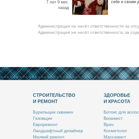
се­бе и сво­им д
7 лет 9 мес.
назад
Администрация не несёт ответственности за отс
Администрация не несёт ответственность за со
СТРОИТЕЛЬСТВО
ЗДОРОВЬЕ
И РЕМОНТ
И КРАСОТА
Бу­риль­щик сква­жин
Бо­токс для во­лос
Га­зов­щик
Ви­за­жист
Ев­ро­ре­монт
Врач
Ланд­шафт­ный ди­зай­нер
Кос­ме­то­лог
Мел­кий ре­монт
Мас­са­жист