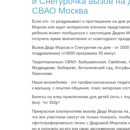
и Снегурочка вызов на
СВАО Москва
Если кто- то раздумывает о приглашении на дом р
Мороза или ищет интересное ёлочное представлен
ребенок может пообщаться с настоящим Дедом М
получить яркие впечатления от новогоднего празд
Вызов Деда Мороза и Снегурочки на дом - от 2000
поздравление) от3000 программа 30 минут.
Территориально СВАО- Бабушкинская, Свиблово, 
Медведково, Бибирево, Ботанический сад, Алтуфь
Лианозово.
Наши волшебники - это профессиональные педаго
к малышу, с опытом общения, плюс актерская со
Билеты на елку-приключение для детей (есть с по
без)- *от 350р*.
Прекрасная альтернатива вызову Деда Мороза на
что все участники смогут не только поиграть, пооб
сфотографироваться лично с Дедушкой Морозом и
но и получить из его рук свою заслуженную наград