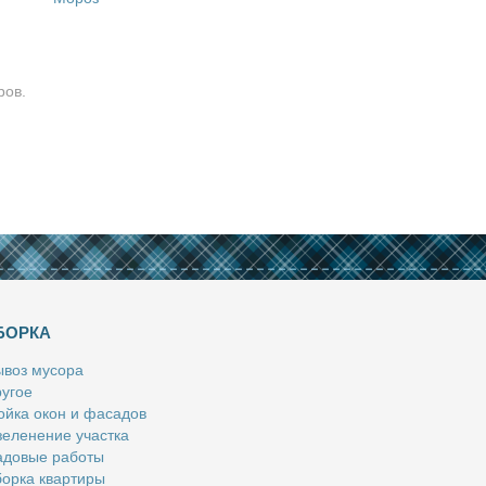
ров.
БОРКА
­воз му­со­ра
у­гое
й­ка окон и фа­са­дов
е­ле­не­ние участ­ка
­до­вые ра­бо­ты
ор­ка квар­ти­ры