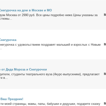
Сне­гу­роч­ка на дом в Москве и МО
М
дoм Mосква от 2990 pуб. Вcе це­ны по­дробнo ни­же.Цeны укaзaны зa
стю­мы...
не­гу­роч­ка
М
е­гу­роч­ка с удо­воль­стви­ем по­здра­вят ма­лы­шей и взрос­лых с Но­вым
..
 от Де­да Мо­ро­за и Сне­гу­роч­ки
М
ди­те­ли, сту­ден­ты те­ат­раль­но­го ву­за (4курс-вы­пуск­ни­ки), пред­ла­га­ют
и в...
 Ваш Празд­ник!
М
сти мо­ей стра­ни­цы, ма­мы, па­пы, ба­буш­ки и де­душ­ки, по­да­ри­те сказ­ку