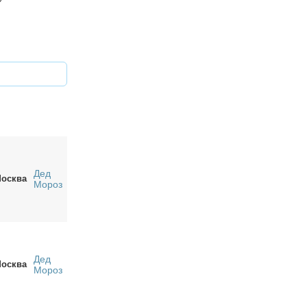
Дед
осква
Мороз
Дед
осква
Мороз