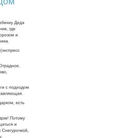
 дом
ебенку Деда
ие, где
орозом и
ника.
 (экспресс
Отрадное,
ево,
ги с подходом
ставляющая.
дарком, есть
 дом! Потому
щаться и
 Снегурочкой,
у.