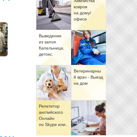
Хим­чист­ка
ков­ров
на до­му/
офи­се
Вы­ве­де­ние
из за­поя.
Ка­пель­ни­ца,
де­токс.
Ве­те­ри­нар­ны
й врач - Вы­езд
на дом
Ре­пе­ти­тор
ан­глий­ско­го
Он­лайн
по Skype или..
.