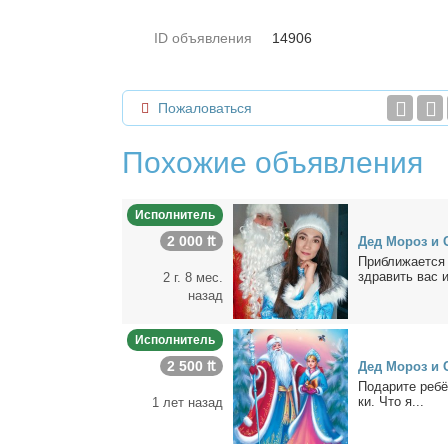
ID объявления
14906
Пожаловаться
Похожие объявления
Исполнитель
2 000 ₶
Дед Мо­роз и 
При­бли­жа­ет­ся
здра­вить вас и
2 г. 8 мес.
назад
Исполнитель
2 500 ₶
Дед Мо­роз и С
По­да­ри­те ре­б
ки. Что я...
1 лет назад