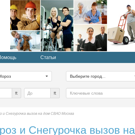
Помощь
Статьи
ите
Выберите
рию...
город...
Мороз
Выберите город...
Ключевые
₶
₶
слова
 и Снегурочка вызов на дом СВАО Москва
оз и Снегурочка вызов н