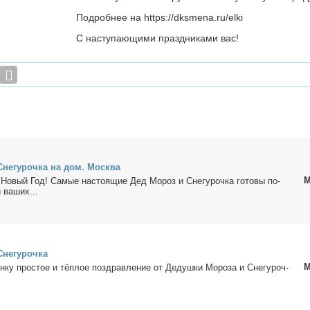
Подробнее на https://dksmena.ru/elki
С наступающими праздниками вас!
Сне­гу­роч­ка на дом. Москва
М
 Но­вый Год! Са­мые на­сто­я­щие Дед Мо­роз и Сне­гу­роч­ка го­то­вы по­
 ва­ших...
не­гу­роч­ка
М
ён­ку про­стое и тёп­лое по­здрав­ле­ние от Де­душ­ки Мо­ро­за и Сне­гу­роч­