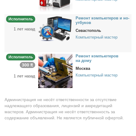
Ре­монт ком­пью­те­ров и но­
Исполнитель
ут­бу­ков
1 лет назад
Севастополь
Компьютерный мастер
Ре­монт ком­пью­те­ров
Исполнитель
на до­му
300 ₶
Москва
Компьютерный мастер
1 лет назад
Администрация не несёт ответственности за отсутствие
надлежащего образования, лицензий и аккредитаций
мастеров. Администрация не несёт ответственность за
содержание объявлений. Не является публичной офертой.