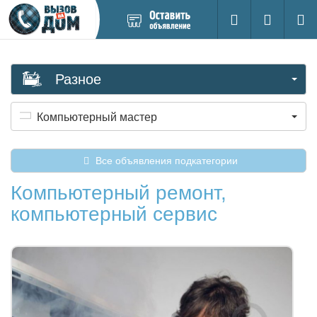
Добавить
Вход на са
Поиск
новое
объявление
Разное
Компьютерный мастер
Все объявления подкатегории
Компьютерный ремонт,
компьютерный сервис