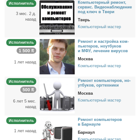
Ком­пью­тер­ный ре­монт,
Исполнитель
сер­вис. Ви­део­на­блю­де­ние
под ключ в Тве­ри
3 мес. 2 д.
назад
Тверь
Компьютерный мастер
Ре­монт и на­строй­ка ком­
Исполнитель
пью­те­ров, но­ут­бу­ков
1 500 ₶
и МФУ, ле­че­ние ви­ру­сов
Москва
1 лет назад
Компьютерный мастер
Ре­монт ком­пью­те­ров, но­
Исполнитель
ут­бу­ков, орг­тех­ни­ки
500 ₶
Москва
Компьютерный мастер
6 лет 5 мес.
назад
Ре­монт ком­пью­те­ров
Исполнитель
в Бар­нау­ле
1 лет назад
Барнаул
Компьютерный мастер