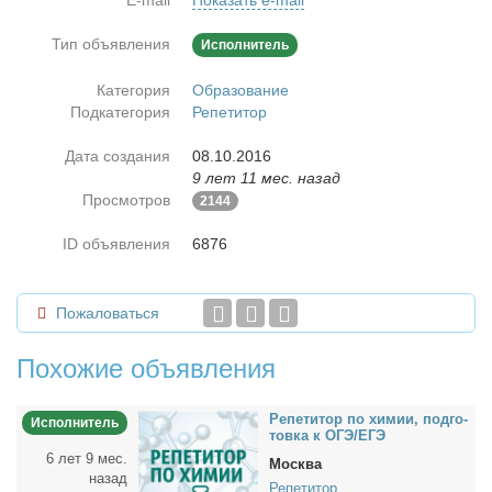
E-mail
Показать e-mail
Тип объявления
Исполнитель
Категория
Образование
Подкатегория
Репетитор
Дата создания
08.10.2016
9 лет 11 мес. назад
Просмотров
2144
ID объявления
6876
Пожаловаться
Похожие объявления
Ре­пе­ти­тор по хи­мии, под­го­
Исполнитель
тов­ка к ОГЭ/ЕГЭ
6 лет 9 мес.
Москва
назад
Репетитор