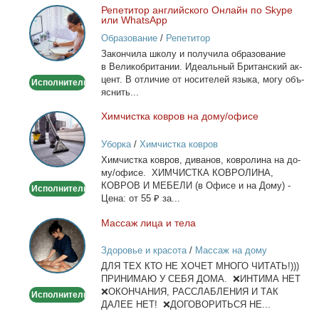
Ре­пе­ти­тор ан­глий­ско­го Он­лайн по Skype
Репетитор
или WhatsApp
английского
Образование
/
Репетитор
Онлайн
За­кон­чи­ла шко­лу и по­лу­чи­ла об­ра­зо­ва­ние
по
в Ве­ли­ко­бри­та­нии. Иде­аль­ный Бри­тан­ский ак­
Skype
цент. В от­ли­чие от но­си­те­лей язы­ка, мо­гу объ­
Исполнитель
или
яс­нить...
WhatsApp
Хим­чист­ка ков­ров на до­му/офи­се
Химчистка
ковров
Уборка
/
Химчистка ковров
на
Хим­чист­ка ков­ров, ди­ва­нов, ков­ро­ли­на на до­
дому/
му/офи­се. ХИМЧИСТКА КОВРОЛИНА,
офисе
КОВРОВ И МЕБЕЛИ (в Офи­се и на До­му) -
Исполнитель
Це­на: от 55 ₽ за...
Мас­саж ли­ца и те­ла
Массаж
лица
Здоровье и красота
/
Массаж на дому
и
ДЛЯ ТЕХ КТО НЕ ХОЧЕТ МНОГО ЧИТАТЬ!)))
тела
ПРИНИМАЮ У СЕБЯ ДОМА. ❌ИНТИМА НЕТ
❌ОКОНЧАНИЯ, РАССЛАБЛЕНИЯ И ТАК
Исполнитель
ДАЛЕЕ НЕТ! ❌ДОГОВОРИТЬСЯ НЕ...