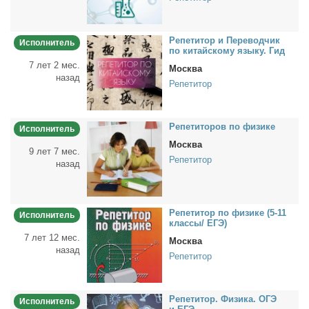
Ре­пе­ти­тор и Пе­ре­вод­чик
Исполнитель
по ки­тай­ско­му язы­ку. Гид
7 лет 2 мес.
Москва
назад
Репетитор
Ре­пе­ти­то­ров по физи­ке
Исполнитель
Москва
9 лет 7 мес.
Репетитор
назад
Ре­пе­ти­тор по физи­ке (5-11
Исполнитель
клас­сы/ ЕГЭ)
7 лет 12 мес.
Москва
назад
Репетитор
Ре­пе­ти­тор. Физи­ка. ОГЭ
Исполнитель