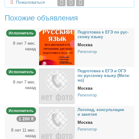
Пожаловаться
Похожие объявления
Под­го­тов­ка к ЕГЭ по рус­
Исполнитель
ско­му язы­ку
8 лет 7 мес.
Москва
назад
Репетитор
Под­го­тов­ка к ЕГЭ и ОГЭ
Исполнитель
по рус­ско­му язы­ку (Ми­ти­
но)
8 лет 7 мес.
назад
Москва
Репетитор
Ло­го­пед, кон­суль­та­ции
Исполнитель
и за­ня­тия
1 200 ₶
Москва
Репетитор
8 лет 11 мес.
назад