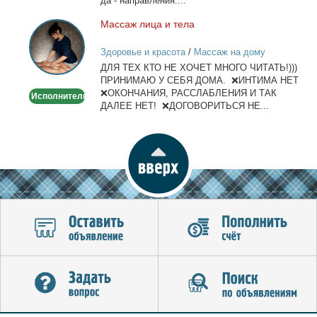
да - на­прав­ле­ния:...
Мас­саж ли­ца и те­ла
Массаж
лица
Здоровье и красота
/
Массаж на дому
и
ДЛЯ ТЕХ КТО НЕ ХОЧЕТ МНОГО ЧИТАТЬ!)))
тела
ПРИНИМАЮ У СЕБЯ ДОМА. ❌ИНТИМА НЕТ
❌ОКОНЧАНИЯ, РАССЛАБЛЕНИЯ И ТАК
Исполнитель
ДАЛЕЕ НЕТ! ❌ДОГОВОРИТЬСЯ НЕ...