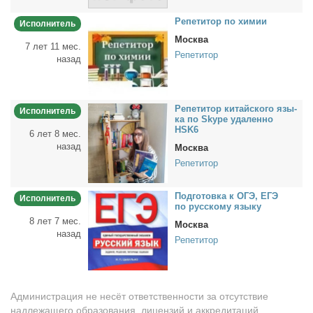
Ре­пе­ти­тор по хи­мии
Исполнитель
Москва
7 лет 11 мес.
Репетитор
назад
Ре­пе­ти­тор ки­тай­ско­го язы­
Исполнитель
ка по Skype уда­лен­но
HSK6
6 лет 8 мес.
назад
Москва
Репетитор
Под­го­тов­ка к ОГЭ, ЕГЭ
Исполнитель
по рус­ско­му язы­ку
8 лет 7 мес.
Москва
назад
Репетитор
Администрация не несёт ответственности за отсутствие
надлежащего образования, лицензий и аккредитаций