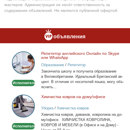
мастеров. Администрация не несёт ответственность за
содержание объявлений. Не является публичной офертой.
объявления
Ре­пе­ти­тор ан­глий­ско­го Он­лайн по Skype
Репетитор
или WhatsApp
английского
Образование
/
Репетитор
Онлайн
За­кон­чи­ла шко­лу и по­лу­чи­ла об­ра­зо­ва­ние
по
в Ве­ли­ко­бри­та­нии. Иде­аль­ный Бри­тан­ский ак­
Skype
цент. В от­ли­чие от но­си­те­лей язы­ка, мо­гу объ­
Исполнитель
или
яс­нить...
WhatsApp
Хим­чист­ка ков­ров на до­му/офи­се
Химчистка
ковров
Уборка
/
Химчистка ковров
на
Хим­чист­ка ков­ров, ди­ва­нов, ков­ро­ли­на на до­
дому/
му/офи­се. ХИМЧИСТКА КОВРОЛИНА,
офисе
КОВРОВ И МЕБЕЛИ (в Офи­се и на До­му) -
Исполнитель