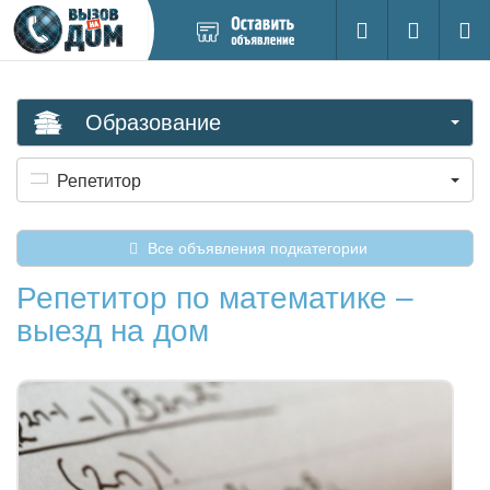
Добавить
Вход на са
Поиск
новое
объявление
Образование
Репетитор
Все объявления подкатегории
Репетитор по математике –
выезд на дом