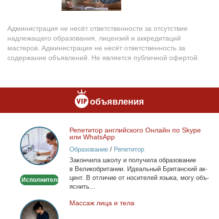
Администрация не несёт ответственности за отсутствие
надлежащего образования, лицензий и аккредитаций
мастеров. Администрация не несёт ответственность за
содержание объявлений. Не является публичной офертой.
объявления
Ре­пе­ти­тор ан­глий­ско­го Он­лайн по Skype
Репетитор
или WhatsApp
английского
Образование
/
Репетитор
Онлайн
За­кон­чи­ла шко­лу и по­лу­чи­ла об­ра­зо­ва­ние
по
в Ве­ли­ко­бри­та­нии. Иде­аль­ный Бри­тан­ский ак­
Skype
цент. В от­ли­чие от но­си­те­лей язы­ка, мо­гу объ­
Исполнитель
или
яс­нить...
WhatsApp
Мас­саж ли­ца и те­ла
Массаж
лица