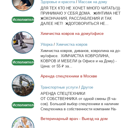
Здоровье и красота
/
Массаж на дому
и
ДЛЯ ТЕХ КТО НЕ ХОЧЕТ МНОГО ЧИТАТЬ!)))
тела
ПРИНИМАЮ У СЕБЯ ДОМА. ❌ИНТИМА НЕТ
❌ОКОНЧАНИЯ, РАССЛАБЛЕНИЯ И ТАК
Исполнитель
ДАЛЕЕ НЕТ! ❌ДОГОВОРИТЬСЯ НЕ...
Хим­чист­ка ков­ров на до­му/офи­се
Химчистка
ковров
Уборка
/
Химчистка ковров
на
Хим­чист­ка ков­ров, ди­ва­нов, ков­ро­ли­на на до­
дому/
му/офи­се. ХИМЧИСТКА КОВРОЛИНА,
офисе
КОВРОВ И МЕБЕЛИ (в Офи­се и на До­му) -
Исполнитель
Це­на: от 55 ₽ за...
Арен­да спец­тех­ни­ки в Москве
Аренда
спецтехники
Транспортные услуги
/
Другое
в
АРЕНДА СПЕЦТЕХНИКИ
Москве
ОТ СОБСТВЕННИКА от од­ной сме­ны (8 ча­
сов). Боль­шой вы­бор спец­тех­ни­ки в на­ли­чии
Исполнитель
Спец­тех­ни­ка в соб­ствен­но­сти ком­па­нии На­
лич­ный...
Ве­те­ри­нар­ный врач - Вы­езд на дом
Ветеринарный
врач