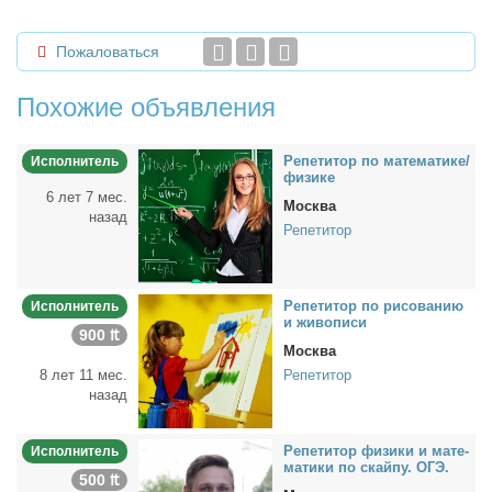
Пожаловаться
Похожие объявления
Ре­пе­ти­тор по ма­те­ма­ти­ке/
Исполнитель
физи­ке
6 лет 7 мес.
Москва
назад
Репетитор
Ре­пе­ти­тор по ри­со­ва­нию
Исполнитель
и жи­во­пи­си
900 ₶
Москва
8 лет 11 мес.
Репетитор
назад
Ре­пе­ти­тор физи­ки и ма­те­
Исполнитель
ма­ти­ки по скай­пу. ОГЭ.
500 ₶