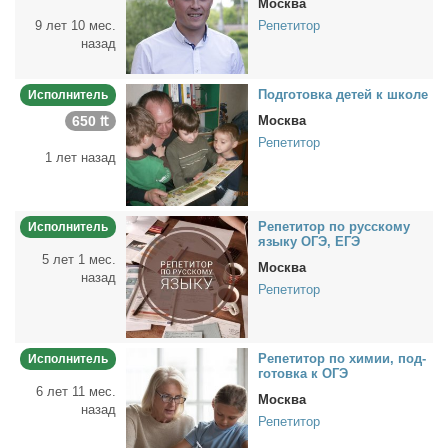
Москва
9 лет 10 мес.
Репетитор
назад
Под­го­тов­ка де­тей к шко­ле
Исполнитель
650 ₶
Москва
Репетитор
1 лет назад
Ре­пе­ти­тор по рус­ско­му
Исполнитель
язы­ку ОГЭ, ЕГЭ
5 лет 1 мес.
Москва
назад
Репетитор
Ре­пе­ти­тор по хи­мии, под­
Исполнитель
го­тов­ка к ОГЭ
6 лет 11 мес.
Москва
назад
Репетитор