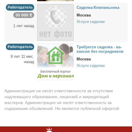
Работодатель
Си­дел­ка-Ком­па­ньон­ка
30 000 ₶
Москва
Услуги сиделки
1 лет назад
Работодатель
Тре­бу­ет­ся си­дел­ка - ва­
кан­сия без по­сред­ни­ков
9 лет 11 мес.
Москва
назад
Услуги сиделки
Администрация не несёт ответственности за отсутствие
надлежащего образования, лицензий и аккредитаций
мастеров. Администрация не несёт ответственность за
содержание объявлений. Не является публичной офертой.