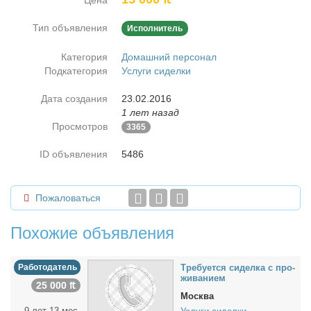
Цена
Тип объявления
Исполнитель
Категория
Домашний персонал
Подкатегория
Услуги сиделки
Дата создания
23.02.2016
1 лет назад
Просмотров
3365
ID объявления
5486
Пожаловаться
Похожие объявления
Работодатель
Тре­бу­ет­ся си­дел­ка с про­
жи­ва­ни­ем
25 000 ₶
Москва
9 лет 13 мес.