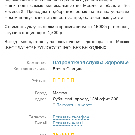
Наши цены самые минимальные по Москве и области. Без
комиссий. Проводим подбор полностью на ваших условиях.
Несем полную ответственность за предоставленные услуги.
Стоимость услуг сиделки с проживанием: от 15000т.р. в месяц
- сутки в стационаре: 1,500.р.
Выезд менеджера для заключения договора по Москве
-БЕСПЛАТНО! КРУГЛОСУТОЧНО! БЕЗ ВЫХОДНЫХ!
Па­т­ро­наж­ная служ­ба Здо­ро­вье
Компания
Контактное лицо
Еле­на Спи­ци­на
Рейтинг
Город
Москва
Адрес
Лу­бян­ский про­езд 15/4 офис 308
Показать на карте
Телефон
Показать телефон
E-mail
Показать e-mail
15 000 ₶