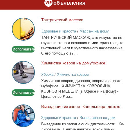
объявления
Тан­три­че­ский мас­саж
Тантрический
массаж
Здоровье и красота
/
Массаж на дому
ТАНТРИЧЕСКИЙ МАССАЖ, это ис­кус­ство по­
гру­же­ния те­ла и со­зна­ния в ми­сте­рию грёз, та­
ин­ствен­ной неги и чув­ствен­но­го на­сла­жде­ния.
Исполнитель
С его по­мо­щью вы...
Хим­чист­ка ков­ров на до­му/офи­се
Химчистка
ковров
Уборка
/
Химчистка ковров
на
Хим­чист­ка ков­ров, ди­ва­нов, ков­ро­ли­на на до­
дому/
му/офи­се. ХИМЧИСТКА КОВРОЛИНА,
офисе
КОВРОВ И МЕБЕЛИ (в Офи­се и на До­му) -
Исполнитель
Це­на: от 55 ₽ за...
Вы­ве­де­ние из за­поя. Ка­пель­ни­ца, де­токс.
Выведение
из
Здоровье и красота
/
Вызов врача на дом
запоя.
Вы­ве­де­ние из за­поя лю­бой дли­тель­но­сти. Ко­
Капельница,
ди­ро­ва­ние. Сня­тие нар­ко­ти­че­ской лом­ки.