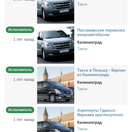
Такси
Исполнитель
Пас­са­жир­ские пе­ре­воз­ки
мик­ро­ав­то­бу­сом
1 лет назад
Калининград
Такси
Исполнитель
Так­си в Поль­шу - Бер­лин
из Ка­ли­нин­гра­да
1 лет назад
Калининград
Такси
Исполнитель
Аэро­пор­ты Гданьск -
Вар­ша­ва круг­ло­су­точ­но
1 лет назад
Калининград
Такси