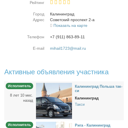
Рейтинг
Город
Ка­ли­нин­град
Адрес
Со­вет­ский про­спект 2-а
Показать на карте
Телефон
+7 (911) 863-89-11
E-mail
mihail1723@mail.ru
Активные объявления участника
Исполнитель
Ка­ли­нин­град Поль­ша так­
си
8 лет 10 мес.
Калининград
назад
Такси
Исполнитель
Ри­га - Ка­ли­нин­град