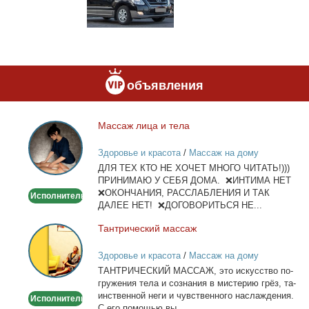
объявления
Мас­саж ли­ца и те­ла
Массаж
лица
Здоровье и красота
/
Массаж на дому
и
ДЛЯ ТЕХ КТО НЕ ХОЧЕТ МНОГО ЧИТАТЬ!)))
тела
ПРИНИМАЮ У СЕБЯ ДОМА. ❌ИНТИМА НЕТ
❌ОКОНЧАНИЯ, РАССЛАБЛЕНИЯ И ТАК
Исполнитель
ДАЛЕЕ НЕТ! ❌ДОГОВОРИТЬСЯ НЕ...
Тан­три­че­ский мас­саж
Тантрический
массаж
Здоровье и красота
/
Массаж на дому
ТАНТРИЧЕСКИЙ МАССАЖ, это ис­кус­ство по­
гру­же­ния те­ла и со­зна­ния в ми­сте­рию грёз, та­
ин­ствен­ной неги и чув­ствен­но­го на­сла­жде­ния.
Исполнитель
С его по­мо­щью вы...