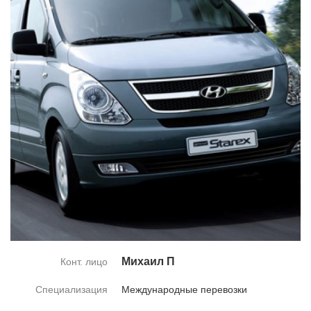
Ми­ха­ил П
Конт. лицо
Специализация
Меж­ду­на­род­ные пе­ре­воз­ки