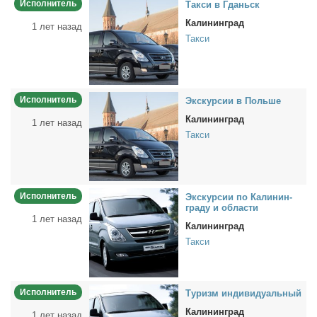
Исполнитель
Так­си в Гданьск
Калининград
1 лет назад
Такси
Исполнитель
Экс­кур­сии в Поль­ше
Калининград
1 лет назад
Такси
Исполнитель
Экс­кур­сии по Ка­ли­нин­
гра­ду и об­ла­сти
1 лет назад
Калининград
Такси
Исполнитель
Ту­ризм ин­ди­ви­ду­аль­ный
Калининград
1 лет назад