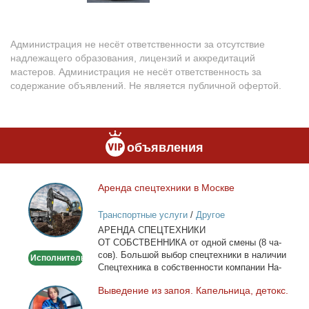
Администрация не несёт ответственности за отсутствие
надлежащего образования, лицензий и аккредитаций
мастеров. Администрация не несёт ответственность за
содержание объявлений. Не является публичной офертой.
объявления
Арен­да спец­тех­ни­ки в Москве
Аренда
спецтехники
Транспортные услуги
/
Другое
в
АРЕНДА СПЕЦТЕХНИКИ
Москве
ОТ СОБСТВЕННИКА от од­ной сме­ны (8 ча­
сов). Боль­шой вы­бор спец­тех­ни­ки в на­ли­чии
Исполнитель
Спец­тех­ни­ка в соб­ствен­но­сти ком­па­нии На­
лич­ный...
Вы­ве­де­ние из за­поя. Ка­пель­ни­ца, де­токс.
Выведение
из