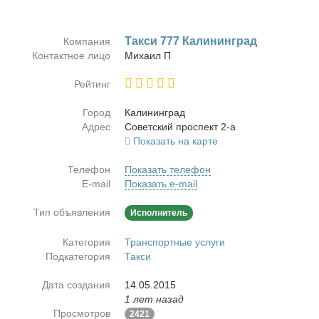
Так­си 777 Ка­ли­нин­град
Компания
Контактное лицо
Ми­ха­ил П
Рейтинг
Город
Ка­ли­нин­град
Адрес
Со­вет­ский про­спект 2-а
Показать на карте
Телефон
Показать телефон
E-mail
Показать e-mail
Тип объявления
Исполнитель
Категория
Транспортные услуги
Подкатегория
Такси
Дата создания
14.05.2015
1 лет назад
Просмотров
2421