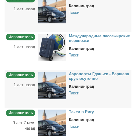
Калининград
1 лет назад
Такси
Меж­ду­на­род­ные пас­са­жир­ские
Исполнитель
пе­ре­воз­ки
1 лет назад
Калининград
Такси
Аэро­пор­ты Гданьск - Вар­ша­ва
Исполнитель
круг­ло­су­точ­но
1 лет назад
Калининград
Такси
Так­си в Ри­гу
Исполнитель
Калининград
9 лет 7 мес.
Такси
назад