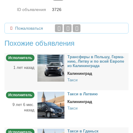
ID объявления
3726
Пожаловаться
Похожие объявления
Транс­фе­ры в Поль­шу, Гер­ма­
Исполнитель
нию, Лит­ву и по всей Ев­ро­пе
из Ка­ли­нин­гра­да
1 лет назад
Калининград
Такси
Так­си в Лат­вию
Исполнитель
Калининград
9 лет 6 мес.
Такси
назад
Так­си в Гданьск
Исполнитель