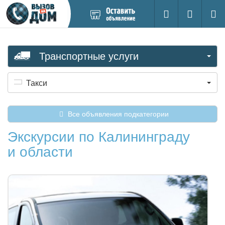
Добавить
Вход на са
Поиск
новое
объявление
Транспортные услуги
Такси
Все объявления подкатегории
Экскурсии по Калининграду
и области