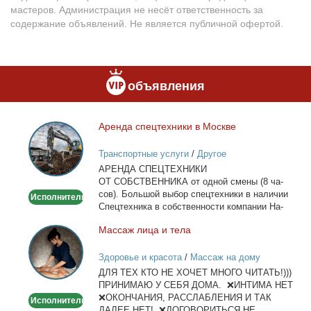
мастеров. Администрация не несёт ответственность за
содержание объявлений. Не является публичной офертой.
объявления
Арен­да спец­тех­ни­ки в Москве
Аренда
спецтехники
Транспортные услуги
/
Другое
в
АРЕНДА СПЕЦТЕХНИКИ
Москве
ОТ СОБСТВЕННИКА от од­ной сме­ны (8 ча­
сов). Боль­шой вы­бор спец­тех­ни­ки в на­ли­чии
Исполнитель
Спец­тех­ни­ка в соб­ствен­но­сти ком­па­нии На­
лич­ный...
Мас­саж ли­ца и те­ла
Массаж
лица
Здоровье и красота
/
Массаж на дому
и
ДЛЯ ТЕХ КТО НЕ ХОЧЕТ МНОГО ЧИТАТЬ!)))
тела
ПРИНИМАЮ У СЕБЯ ДОМА. ❌ИНТИМА НЕТ
❌ОКОНЧАНИЯ, РАССЛАБЛЕНИЯ И ТАК
Исполнитель
ДАЛЕЕ НЕТ! ❌ДОГОВОРИТЬСЯ НЕ...