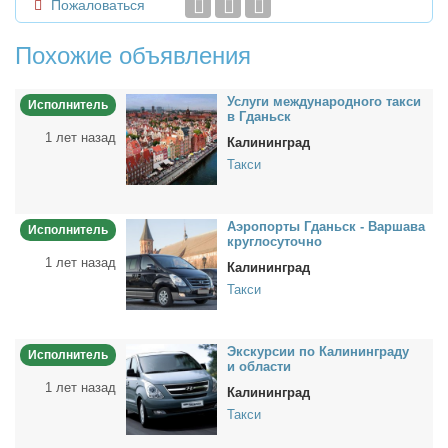
Пожаловаться
Похожие объявления
Услу­ги меж­ду­на­род­но­го так­си
Исполнитель
в Гданьск
1 лет назад
Калининград
Такси
Аэро­пор­ты Гданьск - Вар­ша­ва
Исполнитель
круг­ло­су­точ­но
1 лет назад
Калининград
Такси
Экс­кур­сии по Ка­ли­нин­гра­ду
Исполнитель
и об­ла­сти
1 лет назад
Калининград
Такси