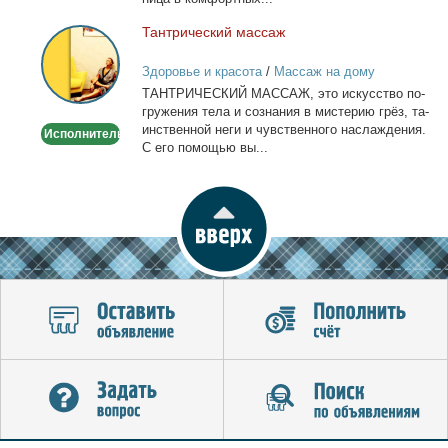
Тан­три­че­ский мас­саж
Тантрический
массаж
Здоровье и красота
/
Массаж на дому
ТАНТРИЧЕСКИЙ МАССАЖ, это ис­кус­ство по­
гру­же­ния те­ла и со­зна­ния в ми­сте­рию грёз, та­
ин­ствен­ной неги и чув­ствен­но­го на­сла­жде­ния.
Исполнитель
С его по­мо­щью вы...