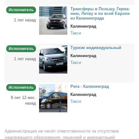
Транс­фе­ры в Поль­шу, Гер­ма­
Исполнитель
нию, Лит­ву и по всей Ев­ро­пе
из Ка­ли­нин­гра­да
1 лет назад
Калининград
Такси
Ту­ризм ин­ди­ви­ду­аль­ный
Исполнитель
Калининград
1 лет назад
Такси
Ри­га - Ка­ли­нин­град
Исполнитель
Калининград
8 лет 12 мес.
Такси
назад
Администрация не несёт ответственности за отсутствие
надлежащего образования, лицензий и аккредитаций