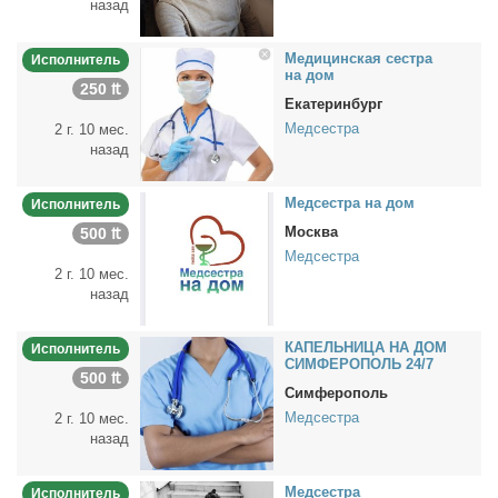
назад
Ме­ди­цин­ская сест­ра
Исполнитель
на дом
250 ₶
Екатеринбург
Медсестра
2 г. 10 мес.
назад
Мед­сест­ра на дом
Исполнитель
Москва
500 ₶
Медсестра
2 г. 10 мес.
назад
КАПЕЛЬНИЦА НА ДОМ
Исполнитель
СИМФЕРОПОЛЬ 24/7
500 ₶
Симферополь
Медсестра
2 г. 10 мес.
назад
Мед­сест­ра
Исполнитель