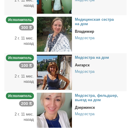
2 г. 11 мес.
назад
Ме­ди­цин­ская сест­ра
Исполнитель
на дом
300 ₶
Владимир
Медсестра
2 г. 11 мес.
назад
Мед­сест­ра на дом
Исполнитель
Ангарск
100 ₶
Медсестра
2 г. 11 мес.
назад
Мед­сест­ра, фельд­шер,
Исполнитель
вы­езд на дом
200 ₶
Дзержинск
Медсестра
2 г. 11 мес.
назад