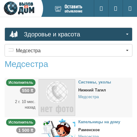
Добавить
Вход на са
Поиск
новое
объявление
Здоровье и красота
Медсестра
Медсестра
Си­сте­мы, уко­лы
Исполнитель
Нижний Тагил
550 ₶
Медсестра
2 г. 10 мес.
назад
Ка­пель­ни­цы на до­му
Исполнитель
Раменское
1 500 ₶
Медсестра