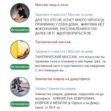
Мас­саж ли­ца и те­ла
Массаж
лица
Здоровье и красота
/
Массаж на дому
и
ДЛЯ ТЕХ КТО НЕ ХОЧЕТ МНОГО ЧИТАТЬ!)))
тела
ПРИНИМАЮ У СЕБЯ ДОМА. ❌ИНТИМА НЕТ
❌ОКОНЧАНИЯ, РАССЛАБЛЕНИЯ И ТАК
Исполнитель
ДАЛЕЕ НЕТ! ❌ДОГОВОРИТЬСЯ НЕ...
Тан­три­че­ский мас­саж
Тантрический
массаж
Здоровье и красота
/
Массаж на дому
ТАНТРИЧЕСКИЙ МАССАЖ, это ис­кус­ство по­
гру­же­ния те­ла и со­зна­ния в ми­сте­рию грёз, та­
ин­ствен­ной неги и чув­ствен­но­го на­сла­жде­ния.
Исполнитель
С его по­мо­щью вы...
Хим­чист­ка ков­ров на до­му/офи­се
Химчистка
ковров
Уборка
/
Химчистка ковров
на
Хим­чист­ка ков­ров, ди­ва­нов, ков­ро­ли­на на до­
дому/
му/офи­се. ХИМЧИСТКА КОВРОЛИНА,
офисе
КОВРОВ И МЕБЕЛИ (в Офи­се и на До­му) -
Исполнитель
Це­на: от 55 ₽ за...