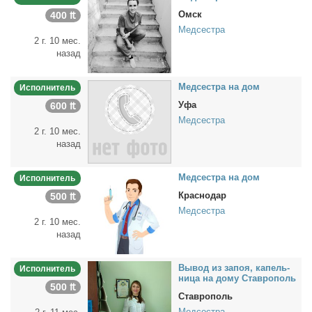
Омск
400 ₶
Медсестра
2 г. 10 мес.
назад
Мед­сест­ра на дом
Исполнитель
Уфа
600 ₶
Медсестра
2 г. 10 мес.
назад
Мед­сест­ра на дом
Исполнитель
Краснодар
500 ₶
Медсестра
2 г. 10 мес.
назад
Вы­вод из за­поя, ка­пель­
Исполнитель
ни­ца на до­му Став­ро­поль
500 ₶
Ставрополь
Медсестра