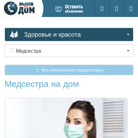
Добавить
Вход на са
Поиск
новое
объявление
Здоровье и красота
Медсестра
Все объявления подкатегории
Медсестра на дом