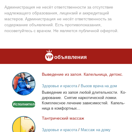
Администрация не несёт ответственности за отсутствие
надлежащего образования, лицензий и аккредитаций
мастеров. Администрация не несёт ответственность за
содержание объявлений. Есть противопоказания,
посоветуйтесь с врачом. Не является публичной офертой.
объявления
Вы­ве­де­ние из за­поя. Ка­пель­ни­ца, де­токс.
Выведение
из
Здоровье и красота
/
Вызов врача на дом
запоя.
Вы­ве­де­ние из за­поя лю­бой дли­тель­но­сти. Ко­
Капельница,
ди­ро­ва­ние. Сня­тие нар­ко­ти­че­ской лом­ки.
детокс.
Ком­плекс­ное ле­че­ние за­ви­си­мо­стей. Ка­пель­
Исполнитель
ни­ца в ком­форт­ных...
Тан­три­че­ский мас­саж
Тантрический
массаж
Здоровье и красота
/
Массаж на дому