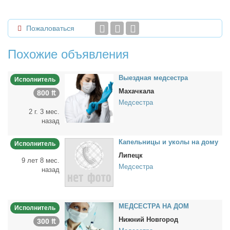
Пожаловаться
Похожие объявления
Вы­езд­ная мед­сест­ра
Исполнитель
Махачкала
800 ₶
Медсестра
2 г. 3 мес.
назад
Ка­пель­ни­цы и уко­лы на до­му
Исполнитель
Липецк
9 лет 8 мес.
Медсестра
назад
МЕДСЕСТРА НА ДОМ
Исполнитель
Нижний Новгород
300 ₶