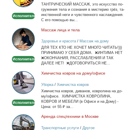
ТАНТРИЧЕСКИЙ МАССАЖ, это ис­кус­ство по­
гру­же­ния те­ла и со­зна­ния в ми­сте­рию грёз, та­
ин­ствен­ной неги и чув­ствен­но­го на­сла­жде­ния.
Исполнитель
С его по­мо­щью вы...
Мас­саж ли­ца и те­ла
Массаж
лица
Здоровье и красота
/
Массаж на дому
и
ДЛЯ ТЕХ КТО НЕ ХОЧЕТ МНОГО ЧИТАТЬ!)))
тела
ПРИНИМАЮ У СЕБЯ ДОМА. ❌ИНТИМА НЕТ
❌ОКОНЧАНИЯ, РАССЛАБЛЕНИЯ И ТАК
Исполнитель
ДАЛЕЕ НЕТ! ❌ДОГОВОРИТЬСЯ НЕ...
Хим­чист­ка ков­ров на до­му/офи­се
Химчистка
ковров
Уборка
/
Химчистка ковров
на
Хим­чист­ка ков­ров, ди­ва­нов, ков­ро­ли­на на до­
дому/
му/офи­се. ХИМЧИСТКА КОВРОЛИНА,
офисе
КОВРОВ И МЕБЕЛИ (в Офи­се и на До­му) -
Исполнитель
Це­на: от 55 ₽ за...
Арен­да спец­тех­ни­ки в Москве
Аренда
спецтехники
Транспортные услуги
/
Другое
в