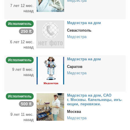
Медсестра
7 лет 12 мес.
назад
Мед­сест­ра на дом
Исполнитель
Севастополь
250 ₶
Медсестра
6 лет 12 мес.
назад
Мед­сест­ра на дом
Исполнитель
Саратов
9 лет 8 мес.
Медсестра
назад
Мед­сест­ра на дом, САО
Исполнитель
г. Моск­вы. Ка­пель­ни­цы, инъ­
500 ₶
ек­ции, пе­ре­вяз­ки.
Москва
9 лет 11 мес.
Медсестра
назад