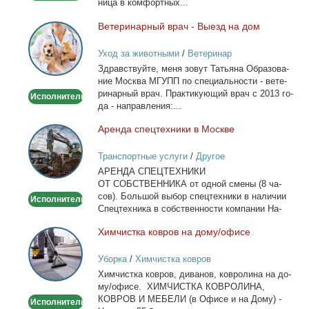
ни­ца в ком­форт­ных...
Ве­те­ри­нар­ный врач - Вы­езд на дом
Ветеринарный
врач
Уход за животными
/
Ветеринар
-
Здрав­ствуй­те, ме­ня зо­вут Та­тья­на Об­ра­зо­ва­
Выезд
ние Москва МГУПП по спе­ци­аль­но­сти - ве­те­
на
ри­нар­ный врач. Прак­ти­ку­ю­щий врач с 2013 го­
Исполнитель
дом
да - на­прав­ле­ния:...
Арен­да спец­тех­ни­ки в Москве
Аренда
спецтехники
Транспортные услуги
/
Другое
в
АРЕНДА СПЕЦТЕХНИКИ
Москве
ОТ СОБСТВЕННИКА от од­ной сме­ны (8 ча­
сов). Боль­шой вы­бор спец­тех­ни­ки в на­ли­чии
Исполнитель
Спец­тех­ни­ка в соб­ствен­но­сти ком­па­нии На­
лич­ный...
Хим­чист­ка ков­ров на до­му/офи­се
Химчистка
ковров
Уборка
/
Химчистка ковров
на
Хим­чист­ка ков­ров, ди­ва­нов, ков­ро­ли­на на до­
дому/
му/офи­се. ХИМЧИСТКА КОВРОЛИНА,
офисе
КОВРОВ И МЕБЕЛИ (в Офи­се и на До­му) -
Исполнитель