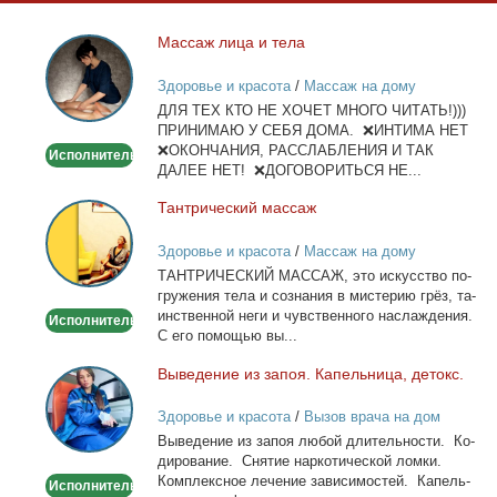
Мас­саж ли­ца и те­ла
Массаж
лица
Здоровье и красота
/
Массаж на дому
и
ДЛЯ ТЕХ КТО НЕ ХОЧЕТ МНОГО ЧИТАТЬ!)))
тела
ПРИНИМАЮ У СЕБЯ ДОМА. ❌ИНТИМА НЕТ
❌ОКОНЧАНИЯ, РАССЛАБЛЕНИЯ И ТАК
Исполнитель
ДАЛЕЕ НЕТ! ❌ДОГОВОРИТЬСЯ НЕ...
Тан­три­че­ский мас­саж
Тантрический
массаж
Здоровье и красота
/
Массаж на дому
ТАНТРИЧЕСКИЙ МАССАЖ, это ис­кус­ство по­
гру­же­ния те­ла и со­зна­ния в ми­сте­рию грёз, та­
ин­ствен­ной неги и чув­ствен­но­го на­сла­жде­ния.
Исполнитель
С его по­мо­щью вы...
Вы­ве­де­ние из за­поя. Ка­пель­ни­ца, де­токс.
Выведение
из
Здоровье и красота
/
Вызов врача на дом
запоя.
Вы­ве­де­ние из за­поя лю­бой дли­тель­но­сти. Ко­
Капельница,
ди­ро­ва­ние. Сня­тие нар­ко­ти­че­ской лом­ки.
детокс.
Ком­плекс­ное ле­че­ние за­ви­си­мо­стей. Ка­пель­
Исполнитель