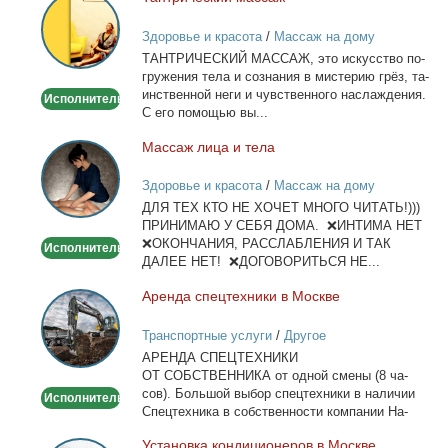
Тантрический
массаж
Здоровье и красота
/
Массаж на дому
ТАНТРИЧЕСКИЙ МАССАЖ, это ис­кус­ство по­
гру­же­ния те­ла и со­зна­ния в ми­сте­рию грёз, та­
ин­ствен­ной неги и чув­ствен­но­го на­сла­жде­ния.
Исполнитель
С его по­мо­щью вы...
Мас­саж ли­ца и те­ла
Массаж
лица
Здоровье и красота
/
Массаж на дому
и
ДЛЯ ТЕХ КТО НЕ ХОЧЕТ МНОГО ЧИТАТЬ!)))
тела
ПРИНИМАЮ У СЕБЯ ДОМА. ❌ИНТИМА НЕТ
❌ОКОНЧАНИЯ, РАССЛАБЛЕНИЯ И ТАК
Исполнитель
ДАЛЕЕ НЕТ! ❌ДОГОВОРИТЬСЯ НЕ...
Арен­да спец­тех­ни­ки в Москве
Аренда
спецтехники
Транспортные услуги
/
Другое
в
АРЕНДА СПЕЦТЕХНИКИ
Москве
ОТ СОБСТВЕННИКА от од­ной сме­ны (8 ча­
сов). Боль­шой вы­бор спец­тех­ни­ки в на­ли­чии
Исполнитель
Спец­тех­ни­ка в соб­ствен­но­сти ком­па­нии На­
лич­ный...
Уста­нов­ка кон­ди­ци­о­не­ров в Москве