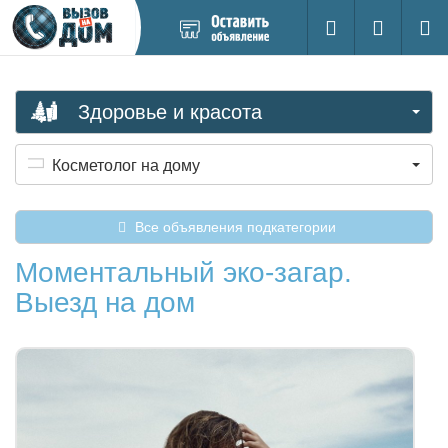
Добавить
Вход на са
Поиск
новое
объявление
Здоровье и красота
Косметолог на дому
Все объявления подкатегории
Моментальный эко-загар.
Выезд на дом