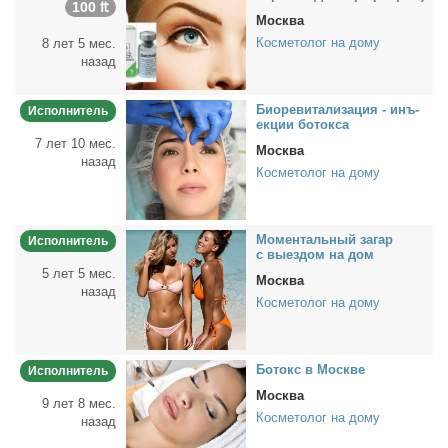
100 ₶
Москва
Косметолог на дому
8 лет 5 мес.
назад
Био­ре­ви­та­ли­за­ция - инъ­
Исполнитель
ек­ции бо­ток­са
7 лет 10 мес.
Москва
назад
Косметолог на дому
Мо­мен­таль­ный за­гар
Исполнитель
с вы­ез­дом на дом
5 лет 5 мес.
Москва
назад
Косметолог на дому
Бо­токс в Москве
Исполнитель
Москва
9 лет 8 мес.
Косметолог на дому
назад