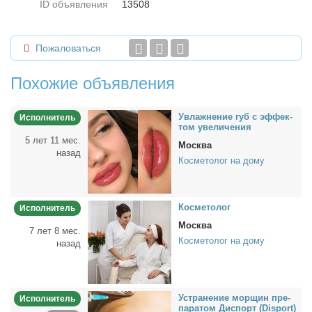
ID объявления
13508
Пожаловаться
Похожие объявления
Увлаж­не­ние губ с эф­фек­
Исполнитель
том уве­ли­че­ния
5 лет 11 мес.
Москва
назад
Косметолог на дому
Кос­ме­то­лог
Исполнитель
Москва
7 лет 8 мес.
Косметолог на дому
назад
Устра­не­ние мор­щин пре­
Исполнитель
па­ра­том Дис­порт (Disport)