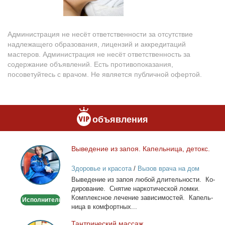
Администрация не несёт ответственности за отсутствие
надлежащего образования, лицензий и аккредитаций
мастеров. Администрация не несёт ответственность за
содержание объявлений. Есть противопоказания,
посоветуйтесь с врачом. Не является публичной офертой.
объявления
Вы­ве­де­ние из за­поя. Ка­пель­ни­ца, де­токс.
Выведение
из
Здоровье и красота
/
Вызов врача на дом
запоя.
Вы­ве­де­ние из за­поя лю­бой дли­тель­но­сти. Ко­
Капельница,
ди­ро­ва­ние. Сня­тие нар­ко­ти­че­ской лом­ки.
детокс.
Ком­плекс­ное ле­че­ние за­ви­си­мо­стей. Ка­пель­
Исполнитель
ни­ца в ком­форт­ных...
Тан­три­че­ский мас­саж