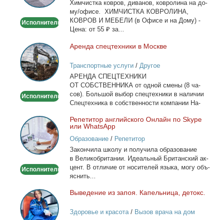
Хим­чист­ка ков­ров, ди­ва­нов, ков­ро­ли­на на до­
дому/
му/офи­се. ХИМЧИСТКА КОВРОЛИНА,
офисе
КОВРОВ И МЕБЕЛИ (в Офи­се и на До­му) -
Исполнитель
Це­на: от 55 ₽ за...
Арен­да спец­тех­ни­ки в Москве
Аренда
спецтехники
Транспортные услуги
/
Другое
в
АРЕНДА СПЕЦТЕХНИКИ
Москве
ОТ СОБСТВЕННИКА от од­ной сме­ны (8 ча­
сов). Боль­шой вы­бор спец­тех­ни­ки в на­ли­чии
Исполнитель
Спец­тех­ни­ка в соб­ствен­но­сти ком­па­нии На­
лич­ный...
Ре­пе­ти­тор ан­глий­ско­го Он­лайн по Skype
Репетитор
или WhatsApp
английского
Образование
/
Репетитор
Онлайн
За­кон­чи­ла шко­лу и по­лу­чи­ла об­ра­зо­ва­ние
по
в Ве­ли­ко­бри­та­нии. Иде­аль­ный Бри­тан­ский ак­
Skype
цент. В от­ли­чие от но­си­те­лей язы­ка, мо­гу объ­
Исполнитель
или
яс­нить...
WhatsApp
Вы­ве­де­ние из за­поя. Ка­пель­ни­ца, де­токс.
Выведение
из
Здоровье и красота
/
Вызов врача на дом
запоя.