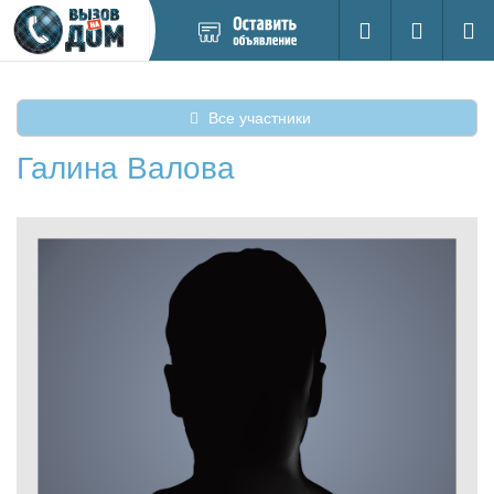
Добавить
Вход на са
Поиск
новое
объявление
Все участники
Галина Валова