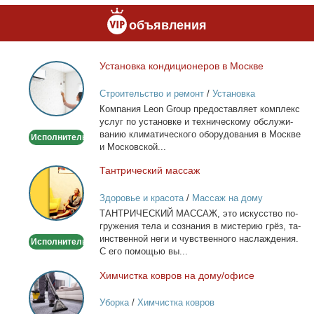
объявления
Уста­нов­ка кон­ди­ци­о­не­ров в Москве
Установка
кондиционеров
Строительство и ремонт
/
Установка
в
кондиционеров
Ком­па­ния Leon Group предо­став­ля­ет ком­плекс
Москве
услуг по уста­нов­ке и тех­ни­че­ско­му об­слу­жи­
ва­нию кли­ма­ти­че­ско­го обо­ру­до­ва­ния в Москве
Исполнитель
и Мос­ков­ской...
Тан­три­че­ский мас­саж
Тантрический
массаж
Здоровье и красота
/
Массаж на дому
ТАНТРИЧЕСКИЙ МАССАЖ, это ис­кус­ство по­
гру­же­ния те­ла и со­зна­ния в ми­сте­рию грёз, та­
ин­ствен­ной неги и чув­ствен­но­го на­сла­жде­ния.
Исполнитель
С его по­мо­щью вы...
Хим­чист­ка ков­ров на до­му/офи­се
Химчистка
ковров
Уборка
/
Химчистка ковров
на