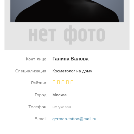
Га­ли­на Ва­ло­ва
Конт. лицо
Специализация
Кос­ме­то­лог на до­му
Рейтинг
Город
Москва
Телефон
не указан
E-mail
german-tattoo@mail.ru