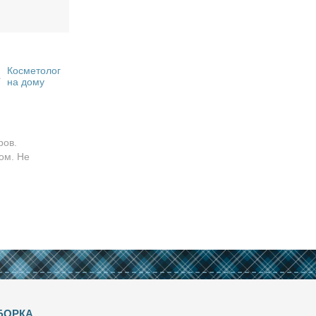
Косметолог
на дому
ров.
ом. Не
БОРКА