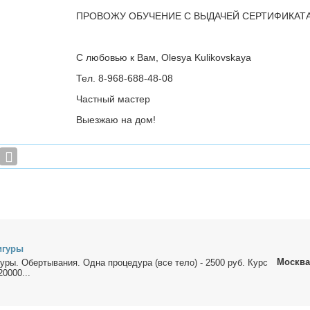
ПРОВОЖУ ОБУЧЕНИЕ С ВЫДАЧЕЙ СЕРТИФИКАТ
С любовью к Вам, Olesya Kulikovskaya
Тел. 8-968-688-48-08
Частный мастер
Выезжаю на дом!
игу­ры
Москва
у­ры. Обер­ты­ва­ния. Од­на про­це­ду­ра (все те­ло) - 2500 руб. Курс
20000...