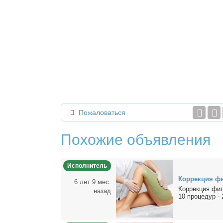
Пожаловаться
Похожие объявления
Исполнитель
Кор­рек­ция ф
6 лет 9 мес.
Кор­рек­ция фиг
назад
10 про­це­дур - 