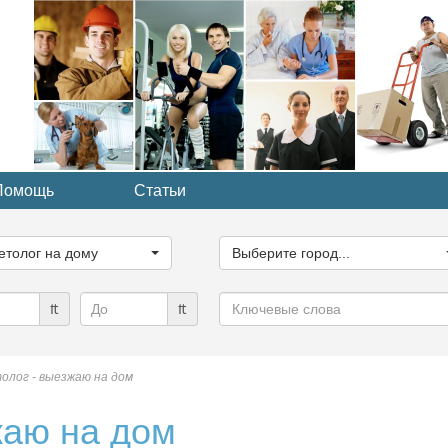
Помощь
Статьи
ите
Выберите
рию...
город...
етолог на дому
Выберите город...
Ключевые
₶
₶
слова
олог - выезжаю на дом
жаю на дом