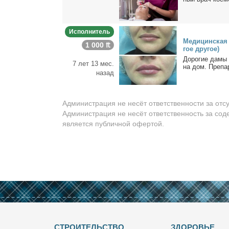
Исполнитель
Ме­ди­цин­ская 
1 000 ₶
гое дру­гое)
До­ро­гие да­мы 
7 лет 13 мес.
на дом. Пре­па­р
назад
Администрация не несёт ответственности за отс
Администрация не несёт ответственность за сод
является публичной офертой.
СТРОИТЕЛЬСТВО
ЗДОРОВЬЕ