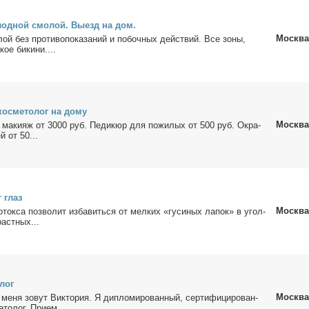
лод­ной смо­лой. Вы­езд на дом.
Москва
ой без про­ти­во­по­ка­за­ний и по­боч­ных дей­ствий. Все зо­ны,
кое би­ки­ни....
с­ме­то­лог на до­му
Москва
 ма­ки­яж от 3000 руб. Пе­ди­кюр для по­жи­лых от 500 руб. Окра­
й от 50...
г глаз
Москва
­ток­са поз­во­лит из­ба­вить­ся от мел­ких «гу­си­ных ла­пок» в угол­
раст­ных...
­лог
Москва
ме­ня зо­вут Вик­то­рия. Я ди­пло­ми­ро­ван­ный, сер­ти­фи­ци­ро­ван­
то­лог. При­ем...