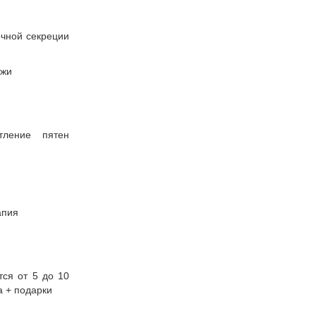
очной секреции
ожи
тление пятен
апия
тся от 5 до 10
а + подарки