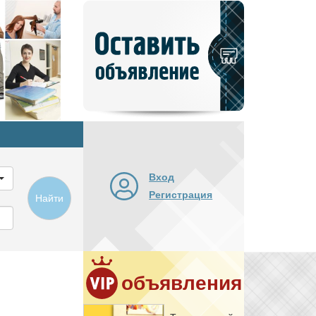
Добавить
новое
объявление
Вход
Регистрация
Найти
объявления