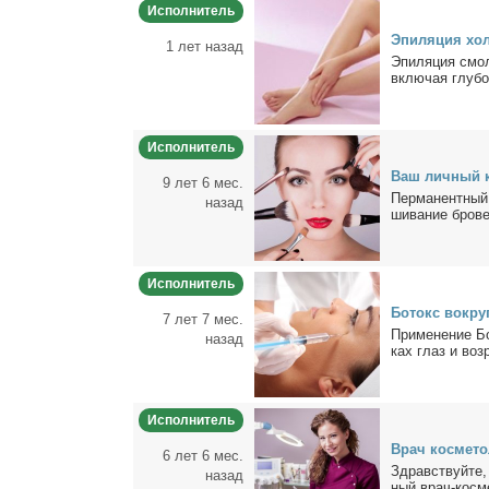
Исполнитель
Эпи­ля­ция хо­
1 лет назад
Эпи­ля­ция смо­л
вклю­чая глу­бо­
Исполнитель
Ваш лич­ный ко
9 лет 6 мес.
Пер­ма­нент­ный
назад
ши­ва­ние бро­ве
Исполнитель
Бо­токс во­кру
7 лет 7 мес.
При­ме­не­ние Бо
назад
ках глаз и воз­
Исполнитель
Врач кос­ме­то
6 лет 6 мес.
Здрав­ствуй­те, 
назад
ный врач-кос­ме­