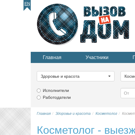
EN
Главная
Участники
Выберите
Выбер
категорию...
катего
Здоровье и красота
Косм
Исполнители
Работодатели
Главная
Здоровье и красота
Косметолог
Космет
Косметолог - выез