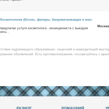
Кос­ме­то­ло­гия (бо­токс, филе­ры, био­ре­ви­та­ли­за­ция и мно­
Москва
пред­ла­гаю услу­ги кос­ме­то­ло­га - инъ­ек­ци­о­ни­ста с вы­ез­дом
а­ты...
утствие надлежащего образования, лицензий и аккредитаций масте
ержание объявлений. Есть противопоказания, посоветуйтесь с врач
РАЗНОЕ
ДОМАШНИЙ
У