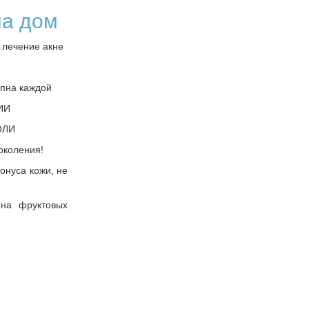
на дом
 лечение акне
упна каждой
ИИ
ОЛИ
околения!
онуса кожи, не
 на фруктовых