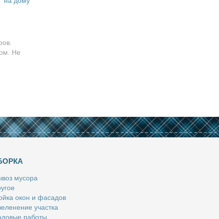
на дому
ров.
ом. Не
БОРКА
­воз му­со­ра
у­гое
й­ка окон и фа­са­дов
е­ле­не­ние участ­ка
­до­вые ра­бо­ты