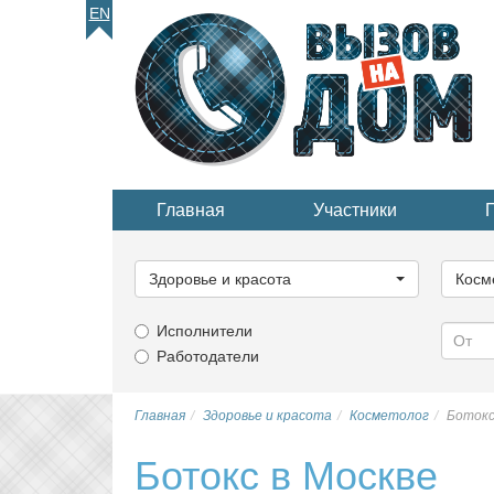
EN
Главная
Участники
Выберите
Выбер
категорию...
катего
Здоровье и красота
Косм
Исполнители
Работодатели
Главная
Здоровье и красота
Косметолог
Ботокс
Ботокс в Москве