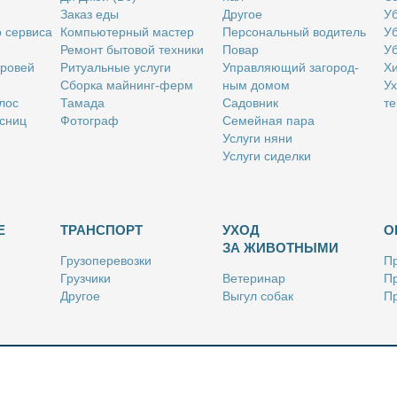
За­каз еды
Дру­гое
Уб
о сер­ви­са
Ком­пью­тер­ный ма­стер
Пер­со­наль­ный во­ди­тель
Уб
Ре­монт бы­то­вой тех­ни­ки
По­вар
Уб
бро­вей
Ри­ту­аль­ные услу­ги
Управ­ля­ю­щий за­го­род­
Хи
Сбор­ка май­нинг-ферм
ным до­мом
Ух
­лос
Та­ма­да
Са­дов­ник
те
с­ниц
Фо­то­граф
Се­мей­ная па­ра
Услу­ги ня­ни
Услу­ги си­дел­ки
Е
ТРАНСПОРТ
УХОД
О
ЗА ЖИВОТНЫМИ
Гру­зо­пе­ре­воз­ки
Пр
Груз­чи­ки
Ве­те­ри­нар
Пр
Дру­гое
Вы­гул со­бак
Пр
Ку­рьер
Дру­гое
Ре
Лич­ный во­ди­тель
Ки­но­лог
Так­си
Стриж­ка жи­вот­ных
Уход за ак­ва­ри­ума­ми