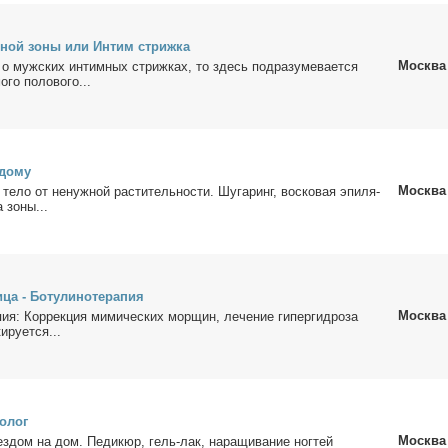
­ной зо­ны или Ин­тим стриж­ка
Москва
 о муж­ских ин­тим­ных стриж­ках, то здесь под­ра­зу­ме­ва­ет­ся
­го по­ло­во­го...
до­му
Москва
те­ло от ненуж­ной рас­ти­тель­но­сти. Шу­га­ринг, вос­ко­вая эпи­ля­
а зо­ны...
ца - Бо­ту­ли­но­те­ра­пия
Москва
а­пия: Кор­рек­ция ми­ми­че­ских мор­щин, ле­че­ние ги­пер­гид­ро­за
­ру­ет­ся...
о­лог
Москва
ез­дом на дом. Пе­ди­кюр, гель-лак, на­ра­щи­ва­ние ног­тей