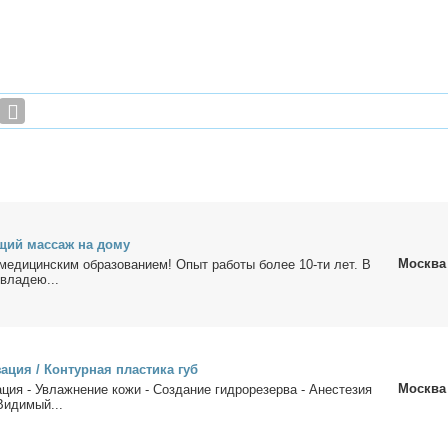
­щий мас­саж на до­му
Москва
 ме­ди­цин­ским об­ра­зо­ва­ни­ем! Опыт ра­бо­ты бо­лее 10-ти лет. В
 вла­дею...
­за­ция / Кон­тур­ная пла­сти­ка губ
Москва
за­ция - Увлаж­не­ние ко­жи - Со­зда­ние гид­ро­ре­зер­ва - Ане­сте­зия
Ви­ди­мый...