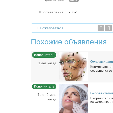
ID объявления
7362
Пожаловаться
Похожие объявления
Исполнитель
Омо­ла­жи­ва­ю
1 лет назад
Кос­ме­то­лог, с
со­вер­шен­стве
Исполнитель
Био­ре­ви­та­ли
7 лет 2 мес.
Био­ре­ви­та­ли­
назад
по же­ла­нию - 