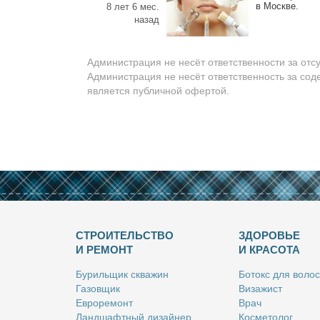
в Москве.
8 лет 6 мес.
назад
Администрация не несёт ответственности за отс
Администрация не несёт ответственность за сод
является публичной офертой.
СТРОИТЕЛЬСТВО
ЗДОРОВЬЕ
И РЕМОНТ
И КРАСОТА
Бу­риль­щик сква­жин
Бо­токс для во­лос
Га­зов­щик
Ви­за­жист
Ев­ро­ре­монт
Врач
Ланд­шафт­ный ди­зай­нер
Кос­ме­то­лог