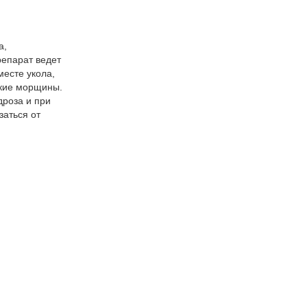
а,
репарат ведет
месте укола,
ские морщины.
дроза и при
заться от