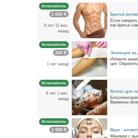
Исполнитель
1 500 ₶
Бри­тьё ин­тим
Ес­ли го­во­рить
как бри­тье са­мо
8 лет 11 мес.
назад
Исполнитель
200 ₶
Эпи­ля­ция на 
Из­бав­лю ва­ше 
ция. Об­ра­бот­к
1 лет назад
Исполнитель
Бо­токс для ли­
8 лет 1 мес.
Бо­ту­ли­но­те­р
назад
Вре­мен­но бло­ки
Исполнитель
2 500 ₶
Врач - кос­ме­т
Ма­ни­кюр с вы­