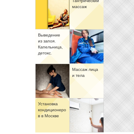
Тан­три­че­ский
мас­саж
Вы­ве­де­ние
из за­поя.
Ка­пель­ни­ца,
де­токс.
Мас­саж ли­ца
и те­ла
Уста­нов­ка
кон­ди­ци­о­не­ро
в в Москве