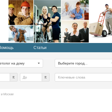
Помощь
Статьи
ите
Выберите
рию...
город...
етолог на дому
Выберите город...
Ключевые
₶
₶
слова
 в Москве