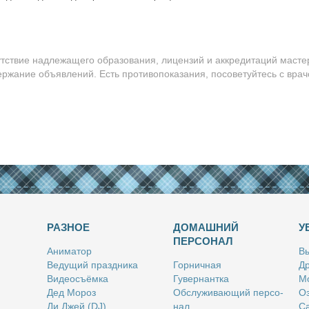
утствие надлежащего образования, лицензий и аккредитаций масте
ержание объявлений. Есть противопоказания, посоветуйтесь с врач
РАЗНОЕ
ДОМАШНИЙ
У
ПЕРСОНАЛ
Ани­ма­тор
Вы
Ве­ду­щий празд­ни­ка
Гор­нич­ная
Др
Ви­део­съём­ка
Гу­вер­нант­ка
Мо
Дед Мо­роз
Об­слу­жи­ва­ю­щий пер­со­
Оз
Ди Джей (DJ)
нал
Са