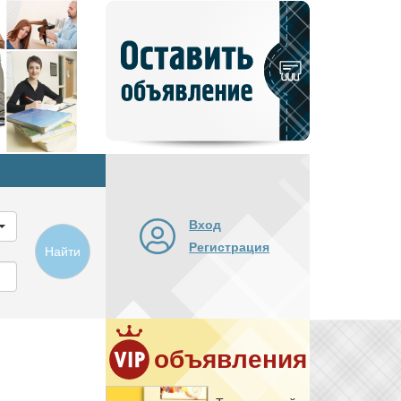
Добавить
новое
объявление
Вход
Регистрация
Найти
объявления