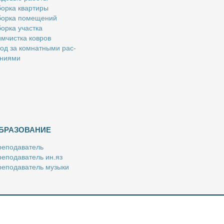
ор­ка квар­ти­ры
ор­ка по­ме­ще­ний
ор­ка участ­ка
м­чист­ка ков­ров
од за ком­нат­ны­ми рас­
­ни­я­ми
БРАЗОВАНИЕ
е­по­да­ва­тель
е­по­да­ва­тель ин.яз
е­по­да­ва­тель му­зы­ки
­пе­ти­тор