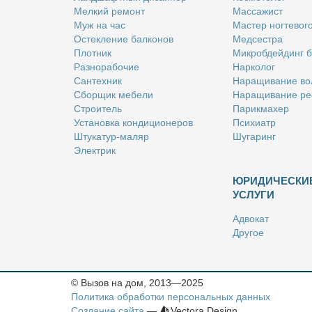
Мел­кий ре­монт
Мас­са­жист
Муж на час
Ма­стер ног­те­во­г
Остек­ле­ние бал­ко­нов
Мед­сест­ра
Плот­ник
Мик­роб­дей­динг 
Раз­но­ра­бо­чие
Нар­ко­лог
Сан­тех­ник
На­ра­щи­ва­ние во
Сбор­щик ме­бе­ли
На­ра­щи­ва­ние ре
Стро­и­тель
Па­рик­махер
Уста­нов­ка кон­ди­ци­о­не­ров
Пси­хи­атр
Шту­ка­тур-ма­ляр
Шу­га­ринг
Элек­трик
ЮРИДИЧЕСКИ
УСЛУГИ
Адво­кат
Дру­гое
Но­та­ри­ус
Оцен­щик
Ри­эл­тор
© Вызов на дом, 2013—2025
Стра­хо­вой агент
Политика обработки персональных данных
Юрист
Создание сайта
—
Vectora Design