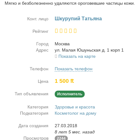
Мягко и безболезненно удаляются ороговевшие частицы кожи.
Шку­ру­пий Та­тья­на
Конт. лицо
Рейтинг
Город
Москва
Адрес
ул. Ма­лая Юшунь­ская д. 1 корп 1
Показать на карте
Телефон
Показать телефон
1 500 ₶
Цена
Тип объявления
Исполнитель
Категория
Здоровье и красота
Подкатегория
Косметолог на дому
Дата создания
27.03.2018
8 лет 5 мес. назад
Просмотров
2244