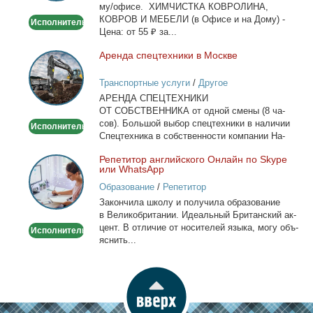
му/офи­се. ХИМЧИСТКА КОВРОЛИНА,
офисе
КОВРОВ И МЕБЕЛИ (в Офи­се и на До­му) -
Исполнитель
Це­на: от 55 ₽ за...
Арен­да спец­тех­ни­ки в Москве
Аренда
спецтехники
Транспортные услуги
/
Другое
в
АРЕНДА СПЕЦТЕХНИКИ
Москве
ОТ СОБСТВЕННИКА от од­ной сме­ны (8 ча­
сов). Боль­шой вы­бор спец­тех­ни­ки в на­ли­чии
Исполнитель
Спец­тех­ни­ка в соб­ствен­но­сти ком­па­нии На­
лич­ный...
Ре­пе­ти­тор ан­глий­ско­го Он­лайн по Skype
Репетитор
или WhatsApp
английского
Образование
/
Репетитор
Онлайн
За­кон­чи­ла шко­лу и по­лу­чи­ла об­ра­зо­ва­ние
по
в Ве­ли­ко­бри­та­нии. Иде­аль­ный Бри­тан­ский ак­
Skype
цент. В от­ли­чие от но­си­те­лей язы­ка, мо­гу объ­
Исполнитель
или
яс­нить...
WhatsApp