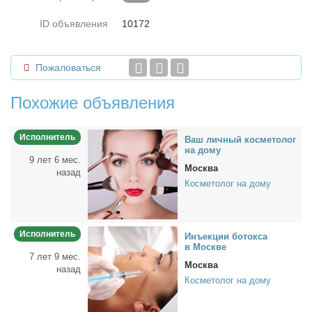
ID объявления
10172
Пожаловаться
Похожие объявления
Исполнитель
Ваш лич­ный кос­ме­то­лог
на до­му
9 лет 6 мес.
Москва
назад
Косметолог на дому
Исполнитель
Инъ­ек­ции бо­ток­са
в Москве
7 лет 9 мес.
Москва
назад
Косметолог на дому