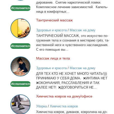
ди­ро­ва­ние. Сня­тие нар­ко­ти­че­ской лом­ки.
детокс.
Ком­плекс­ное ле­че­ние за­ви­си­мо­стей. Ка­пель­
Исполнитель
ни­ца в ком­форт­ных...
Тан­три­че­ский мас­саж
Тантрический
массаж
Здоровье и красота
/
Массаж на дому
ТАНТРИЧЕСКИЙ МАССАЖ, это ис­кус­ство по­
гру­же­ния те­ла и со­зна­ния в ми­сте­рию грёз, та­
ин­ствен­ной неги и чув­ствен­но­го на­сла­жде­ния.
Исполнитель
С его по­мо­щью вы...
Мас­саж ли­ца и те­ла
Массаж
лица
Здоровье и красота
/
Массаж на дому
и
ДЛЯ ТЕХ КТО НЕ ХОЧЕТ МНОГО ЧИТАТЬ!)))
тела
ПРИНИМАЮ У СЕБЯ ДОМА. ❌ИНТИМА НЕТ
❌ОКОНЧАНИЯ, РАССЛАБЛЕНИЯ И ТАК
Исполнитель
ДАЛЕЕ НЕТ! ❌ДОГОВОРИТЬСЯ НЕ...
Хим­чист­ка ков­ров на до­му/офи­се
Химчистка
ковров
Уборка
/
Химчистка ковров
на
Хим­чист­ка ков­ров, ди­ва­нов, ков­ро­ли­на на до­
дому/