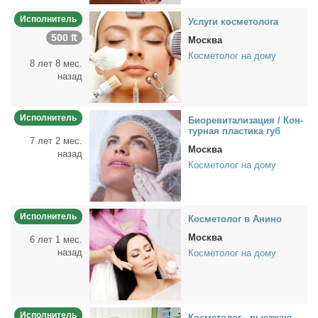
Исполнитель
Услу­ги кос­ме­то­ло­га
500 ₶
Москва
Косметолог на дому
8 лет 8 мес.
назад
Исполнитель
Био­ре­ви­та­ли­за­ция / Кон­
тур­ная пла­сти­ка губ
7 лет 2 мес.
Москва
назад
Косметолог на дому
Исполнитель
Кос­ме­то­лог в Ани­но
Москва
6 лет 1 мес.
назад
Косметолог на дому
Исполнитель
Кос­ме­то­лог - вы­ез­жаю