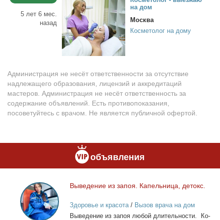
на дом
5 лет 6 мес.
Москва
назад
Косметолог на дому
Администрация не несёт ответственности за отсутствие
надлежащего образования, лицензий и аккредитаций
мастеров. Администрация не несёт ответственность за
содержание объявлений. Есть противопоказания,
посоветуйтесь с врачом. Не является публичной офертой.
объявления
Вы­ве­де­ние из за­поя. Ка­пель­ни­ца, де­токс.
Выведение
из
Здоровье и красота
/
Вызов врача на дом
запоя.
Вы­ве­де­ние из за­поя лю­бой дли­тель­но­сти. Ко­
Капельница,