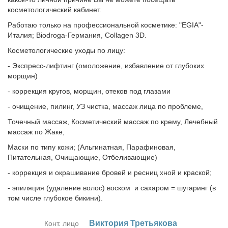
косметологический кабинет.
Работаю только на профессиональной косметике: "EGIA"-
Италия; Biodroga-Германия, Collagen 3D.
Косметологические уходы по лицу:
- Экспресс-лифтинг (омоложение, избавление от глубоких
морщин)
- коррекция кругов, морщин, отеков под глазами
- очищение, пилинг, УЗ чистка, массаж лица по проблеме,
Точечный массаж, Косметический массаж по крему, Лечебный
массаж по Жаке,
Маски по типу кожи; (Альгинатная, Парафиновая,
Питательная, Очищающие, Отбеливающие)
- коррекция и окрашивание бровей и ресниц хной и краской;
- эпиляция (удаление волос) воском и сахаром = шугаринг (в
том числе глубокое бикини).
Вик­то­рия Тре­тья­ко­ва
Конт. лицо