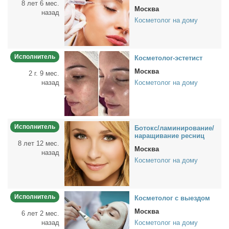
8 лет 6 мес.
Москва
назад
Косметолог на дому
Исполнитель
Кос­ме­то­лог-эс­те­тист
Москва
2 г. 9 мес.
назад
Косметолог на дому
Исполнитель
Бо­токс/ла­ми­ни­ро­ва­ние/
на­ра­щи­ва­ние рес­ниц
8 лет 12 мес.
Москва
назад
Косметолог на дому
Исполнитель
Кос­ме­то­лог с вы­ез­дом
Москва
6 лет 2 мес.
назад
Косметолог на дому