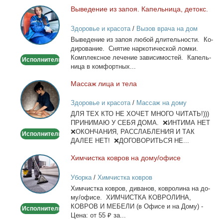
Вы­ве­де­ние из за­поя. Ка­пель­ни­ца, де­токс.
Выведение
из
Здоровье и красота
/
Вызов врача на дом
запоя.
Вы­ве­де­ние из за­поя лю­бой дли­тель­но­сти. Ко­
Капельница,
ди­ро­ва­ние. Сня­тие нар­ко­ти­че­ской лом­ки.
детокс.
Ком­плекс­ное ле­че­ние за­ви­си­мо­стей. Ка­пель­
Исполнитель
ни­ца в ком­форт­ных...
Мас­саж ли­ца и те­ла
Массаж
лица
Здоровье и красота
/
Массаж на дому
и
ДЛЯ ТЕХ КТО НЕ ХОЧЕТ МНОГО ЧИТАТЬ!)))
тела
ПРИНИМАЮ У СЕБЯ ДОМА. ❌ИНТИМА НЕТ
❌ОКОНЧАНИЯ, РАССЛАБЛЕНИЯ И ТАК
Исполнитель
ДАЛЕЕ НЕТ! ❌ДОГОВОРИТЬСЯ НЕ...
Хим­чист­ка ков­ров на до­му/офи­се
Химчистка
ковров
Уборка
/
Химчистка ковров
на
Хим­чист­ка ков­ров, ди­ва­нов, ков­ро­ли­на на до­
дому/
му/офи­се. ХИМЧИСТКА КОВРОЛИНА,
офисе
КОВРОВ И МЕБЕЛИ (в Офи­се и на До­му) -
Исполнитель
Це­на: от 55 ₽ за...