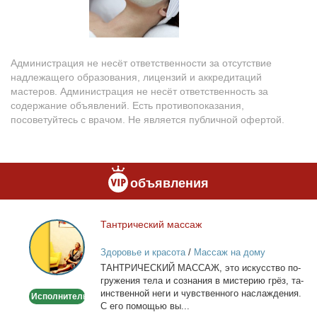
Администрация не несёт ответственности за отсутствие
надлежащего образования, лицензий и аккредитаций
мастеров. Администрация не несёт ответственность за
содержание объявлений. Есть противопоказания,
посоветуйтесь с врачом. Не является публичной офертой.
объявления
Тан­три­че­ский мас­саж
Тантрический
массаж
Здоровье и красота
/
Массаж на дому
ТАНТРИЧЕСКИЙ МАССАЖ, это ис­кус­ство по­
гру­же­ния те­ла и со­зна­ния в ми­сте­рию грёз, та­
ин­ствен­ной неги и чув­ствен­но­го на­сла­жде­ния.
Исполнитель
С его по­мо­щью вы...