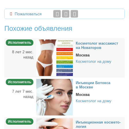
Пожаловаться
Похожие объявления
Исполнитель
Кос­ме­то­лог мас­са­жист
на Но­ва­то­ров
8 лет 2 мес.
Москва
назад
Косметолог на дому
Исполнитель
Инъ­ек­ции Бо­ток­са
в Москве
7 лет 7 мес.
Москва
назад
Косметолог на дому
Исполнитель
Инъ­ек­ци­он­ная кос­ме­то­
ло­гия