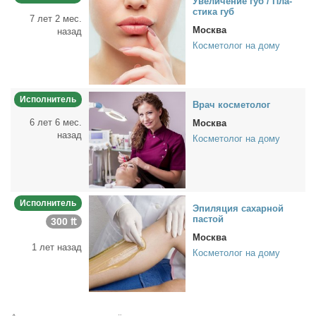
Уве­ли­че­ние губ / Пла­
сти­ка губ
7 лет 2 мес.
Москва
назад
Косметолог на дому
Исполнитель
Врач кос­ме­то­лог
6 лет 6 мес.
Москва
назад
Косметолог на дому
Исполнитель
Эпи­ля­ция са­хар­ной
пас­той
300 ₶
Москва
1 лет назад
Косметолог на дому