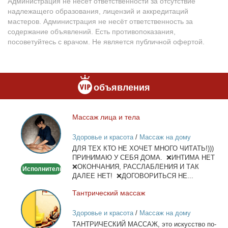
Администрация не несёт ответственности за отсутствие
надлежащего образования, лицензий и аккредитаций
мастеров. Администрация не несёт ответственность за
содержание объявлений. Есть противопоказания,
посоветуйтесь с врачом. Не является публичной офертой.
объявления
Мас­саж ли­ца и те­ла
Массаж
лица
Здоровье и красота
/
Массаж на дому
и
ДЛЯ ТЕХ КТО НЕ ХОЧЕТ МНОГО ЧИТАТЬ!)))
тела
ПРИНИМАЮ У СЕБЯ ДОМА. ❌ИНТИМА НЕТ
❌ОКОНЧАНИЯ, РАССЛАБЛЕНИЯ И ТАК
Исполнитель
ДАЛЕЕ НЕТ! ❌ДОГОВОРИТЬСЯ НЕ...
Тан­три­че­ский мас­саж
Тантрический
массаж
Здоровье и красота
/
Массаж на дому
ТАНТРИЧЕСКИЙ МАССАЖ, это ис­кус­ство по­