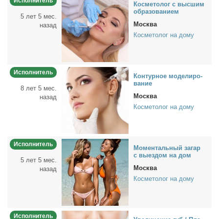
Исполнитель
Кос­ме­то­лог с выс­шим
об­ра­зо­ва­ни­ем
5 лет 5 мес.
Москва
назад
Косметолог на дому
Исполнитель
Кон­тур­ное мо­де­ли­ро­
ва­ние
8 лет 5 мес.
Москва
назад
Косметолог на дому
Исполнитель
Мо­мен­таль­ный за­гар
с вы­ез­дом на дом
5 лет 5 мес.
Москва
назад
Косметолог на дому
Исполнитель