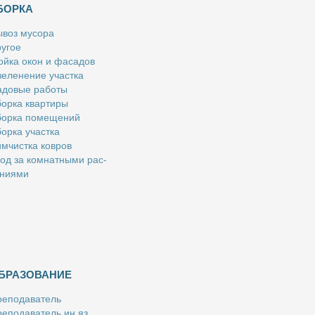
БОРКА
­воз му­со­ра
у­гое
й­ка окон и фа­са­дов
е­ле­не­ние участ­ка
­до­вые ра­бо­ты
ор­ка квар­ти­ры
ор­ка по­ме­ще­ний
ор­ка участ­ка
м­чист­ка ков­ров
од за ком­нат­ны­ми рас­
­ни­я­ми
БРАЗОВАНИЕ
е­по­да­ва­тель
е­по­да­ва­тель ин.яз