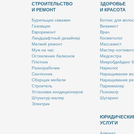
СТРОИТЕЛЬСТВО
ЗДОРОВЬЕ
И РЕМОНТ
И КРАСОТА
Бу­риль­щик сква­жин
Бо­токс для во­лос
Га­зов­щик
Ви­за­жист
Ев­ро­ре­монт
Врач
Ланд­шафт­ный ди­зай­нер
Кос­ме­то­лог
Мел­кий ре­монт
Мас­са­жист
Муж на час
Ма­стер ног­те­во­г
Остек­ле­ние бал­ко­нов
Мед­сест­ра
Плот­ник
Мик­роб­дей­динг 
Раз­но­ра­бо­чие
Нар­ко­лог
Сан­тех­ник
На­ра­щи­ва­ние во
Сбор­щик ме­бе­ли
На­ра­щи­ва­ние ре
Стро­и­тель
Па­рик­махер
Уста­нов­ка кон­ди­ци­о­не­ров
Пси­хи­атр
Шту­ка­тур-ма­ляр
Шу­га­ринг
Элек­трик
ЮРИДИЧЕСКИ
УСЛУГИ
Адво­кат