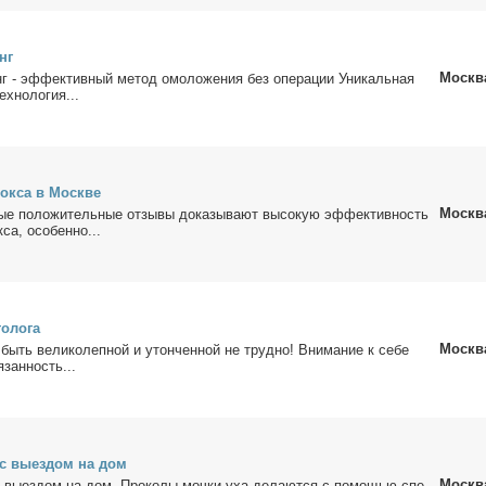
нг
Москв
г - эф­фек­тив­ный ме­тод омо­ло­же­ния без опе­ра­ции Уни­каль­ная
х­но­ло­гия...
ток­са в Москве
Москв
ые по­ло­жи­тель­ные от­зы­вы до­ка­зы­ва­ют вы­со­кую эф­фек­тив­ность
­са, осо­бен­но...
о­ло­га
Москв
быть ве­ли­ко­леп­ной и утон­чен­ной не труд­но! Вни­ма­ние к се­бе
­зан­ность...
с вы­ез­дом на дом
Москв
вы­ез­дом на дом. Про­ко­лы моч­ки уха де­ла­ют­ся с по­мо­щью спе­