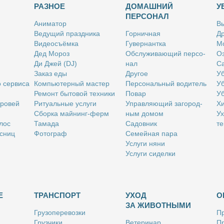
РАЗНОЕ
ДОМАШНИЙ
У
ПЕРСОНАЛ
Ани­ма­тор
Вы
Ве­ду­щий празд­ни­ка
Гор­нич­ная
Др
Ви­део­съём­ка
Гу­вер­нант­ка
Мо
Дед Мо­роз
Об­слу­жи­ва­ю­щий пер­со­
Оз
Ди Джей (DJ)
нал
Са
За­каз еды
Дру­гое
Уб
о сер­ви­са
Ком­пью­тер­ный ма­стер
Пер­со­наль­ный во­ди­тель
Уб
Ре­монт бы­то­вой тех­ни­ки
По­вар
Уб
бро­вей
Ри­ту­аль­ные услу­ги
Управ­ля­ю­щий за­го­род­
Хи
Сбор­ка май­нинг-ферм
ным до­мом
Ух
­лос
Та­ма­да
Са­дов­ник
те
с­ниц
Фо­то­граф
Се­мей­ная па­ра
Услу­ги ня­ни
Услу­ги си­дел­ки
Е
ТРАНСПОРТ
УХОД
О
ЗА ЖИВОТНЫМИ
Гру­зо­пе­ре­воз­ки
Пр
Груз­чи­ки
Ве­те­ри­нар
Пр