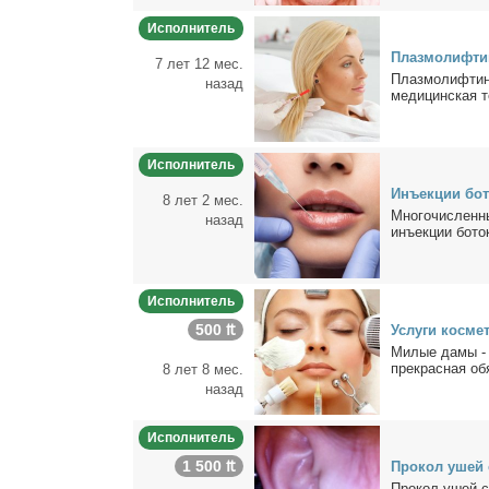
Исполнитель
Плаз­мо­лиф­ти
7 лет 12 мес.
Плаз­мо­лиф­тин
назад
ме­ди­цин­ская те
Исполнитель
Инъ­ек­ции бо­
8 лет 2 мес.
Мно­го­чис­лен­н
назад
инъ­ек­ции бо­ток
Исполнитель
500 ₶
Услу­ги кос­ме­т
Ми­лые да­мы - 
пре­крас­ная обя
8 лет 8 мес.
назад
Исполнитель
1 500 ₶
Про­кол ушей 
Про­кол ушей с 