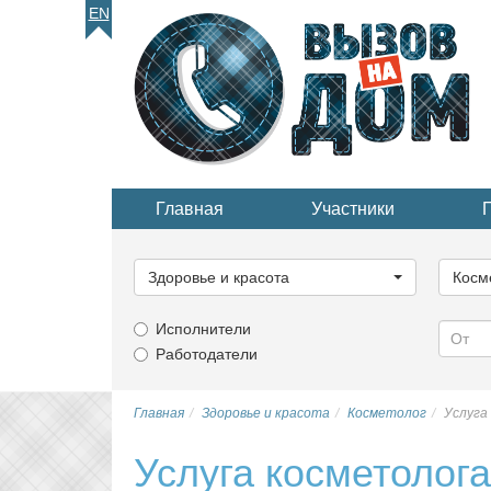
EN
Главная
Участники
Выберите
Выбер
категорию...
катего
Здоровье и красота
Косм
Исполнители
Работодатели
Главная
Здоровье и красота
Косметолог
Услуга
Услуга косметолога