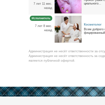
ци­аль­но­го...
7 лет 11 мес.
назад
Исполнитель
Кос­ме­то­лог
7 лет 8 мес.
Всем доб­ро­го в
назад
фи­ци­ро­ван­ный 
Администрация не несёт ответственности за отс
Администрация не несёт ответственность за сод
является публичной офертой.