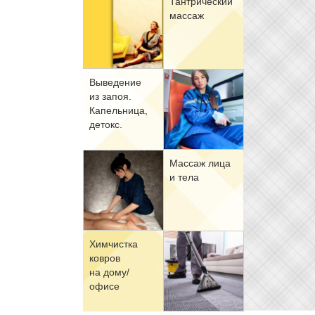
Тан­три­че­ский
мас­саж
Вы­ве­де­ние
из за­поя.
Ка­пель­ни­ца,
де­токс.
Мас­саж ли­ца
и те­ла
Хим­чист­ка
ков­ров
на до­му/
офи­се