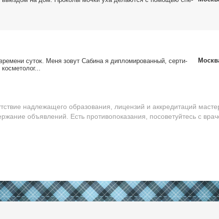
Москв
ре­ме­ни су­ток. Ме­ня зо­вут Са­би­на я ди­пло­ми­ро­ван­ный, сер­ти­
кос­ме­то­лог...
утствие надлежащего образования, лицензий и аккредитаций масте
ержание объявлений. Есть противопоказания, посоветуйтесь с врач