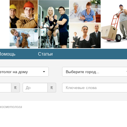
Помощь
Статьи
ите
Выберите
рию...
город...
етолог на дому
Выберите город...
Ключевые
₶
₶
слова
 косметолога