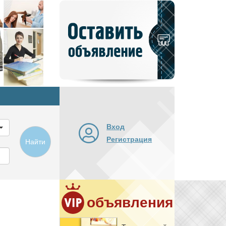
Добавить
новое
объявление
Вход
Регистрация
Найти
объявления