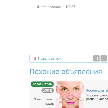
ID объявления
10927
Пожаловаться
Похожие объявления
Исполнитель
150 ₶
Кос­ме­то­лог-э
Я кос­ме­то­лог-
раз­ца, и ди­пло
9 лет 10 мес.
назад