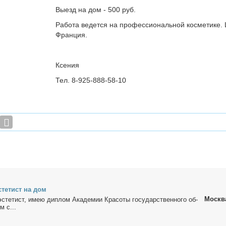
Выезд на дом - 500 руб.
Работа ведется на профессиональной косметике.
Франция.
Ксения
Тел. 8-925-888-58-10
с­те­тист на дом
Москв
эс­те­тист, имею ди­плом Ака­де­мии Кра­со­ты го­судар­ствен­но­го об­
м с...