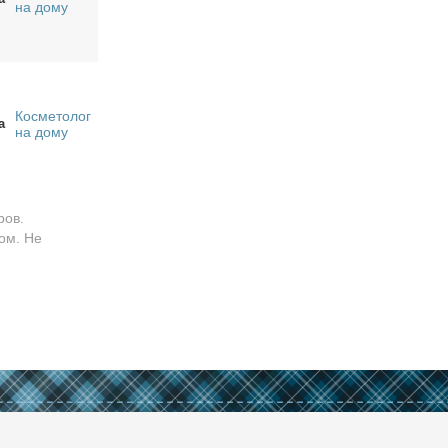
на дому
Косметолог
а
на дому
ров.
ом. Не