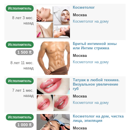
Кос­ме­то­лог
Исполнитель
Москва
8 лет 3 мес.
Косметолог на дому
назад
Бри­тьё ин­тим­ной зо­ны
Исполнитель
или Ин­тим стриж­ка
1 500 ₶
Москва
Косметолог на дому
8 лет 11 мес.
назад
Та­ту­аж в лю­бой тех­ни­ке.
Исполнитель
Ви­зу­аль­ное уве­ли­че­ние
губ
7 лет 1 мес.
назад
Москва
Косметолог на дому
Кос­ме­то­лог на дом, чист­ка
Исполнитель
ли­ца, эпи­ля­ция
1 000 ₶
Москва