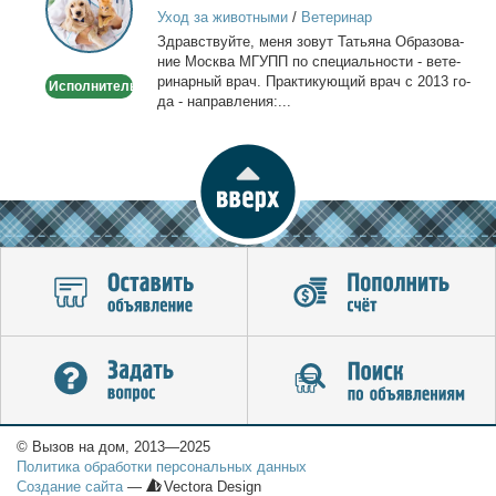
врач
Уход за животными
/
Ветеринар
-
Здрав­ствуй­те, ме­ня зо­вут Та­тья­на Об­ра­зо­ва­
Выезд
ние Москва МГУПП по спе­ци­аль­но­сти - ве­те­
на
ри­нар­ный врач. Прак­ти­ку­ю­щий врач с 2013 го­
Исполнитель
дом
да - на­прав­ле­ния:...
© Вызов на дом, 2013—2025
Политика обработки персональных данных
Создание сайта
—
Vectora Design