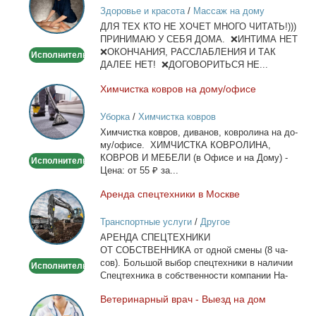
лица
Здоровье и красота
/
Массаж на дому
и
ДЛЯ ТЕХ КТО НЕ ХОЧЕТ МНОГО ЧИТАТЬ!)))
тела
ПРИНИМАЮ У СЕБЯ ДОМА. ❌ИНТИМА НЕТ
❌ОКОНЧАНИЯ, РАССЛАБЛЕНИЯ И ТАК
Исполнитель
ДАЛЕЕ НЕТ! ❌ДОГОВОРИТЬСЯ НЕ...
Хим­чист­ка ков­ров на до­му/офи­се
Химчистка
ковров
Уборка
/
Химчистка ковров
на
Хим­чист­ка ков­ров, ди­ва­нов, ков­ро­ли­на на до­
дому/
му/офи­се. ХИМЧИСТКА КОВРОЛИНА,
офисе
КОВРОВ И МЕБЕЛИ (в Офи­се и на До­му) -
Исполнитель
Це­на: от 55 ₽ за...
Арен­да спец­тех­ни­ки в Москве
Аренда
спецтехники
Транспортные услуги
/
Другое
в
АРЕНДА СПЕЦТЕХНИКИ
Москве
ОТ СОБСТВЕННИКА от од­ной сме­ны (8 ча­
сов). Боль­шой вы­бор спец­тех­ни­ки в на­ли­чии
Исполнитель
Спец­тех­ни­ка в соб­ствен­но­сти ком­па­нии На­
лич­ный...
Ве­те­ри­нар­ный врач - Вы­езд на дом
Ветеринарный