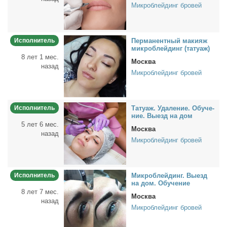
Микроблейдинг бровей
Исполнитель
Пер­ма­нент­ный ма­ки­яж
мик­роб­лей­динг (та­ту­аж)
8 лет 1 мес.
Москва
назад
Микроблейдинг бровей
Исполнитель
Та­ту­аж. Уда­ле­ние. Обу­че­
ние. Вы­езд на дом
5 лет 6 мес.
Москва
назад
Микроблейдинг бровей
Исполнитель
Мик­роб­лей­динг. Вы­езд
на дом. Обу­че­ние
8 лет 7 мес.
Москва
назад
Микроблейдинг бровей