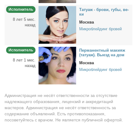
Исполнитель
Та­ту­аж - бро­ви, гу­бы, ве­
ки
8 лет 5 мес.
Москва
назад
Микроблейдинг бровей
Исполнитель
Пер­ма­нент­ный ма­ки­яж
(та­ту­аж). Вы­езд на дом
8 лет 1 мес.
Москва
назад
Микроблейдинг бровей
Администрация не несёт ответственности за отсутствие
надлежащего образования, лицензий и аккредитаций
мастеров. Администрация не несёт ответственность за
содержание объявлений. Есть противопоказания,
посоветуйтесь с врачом. Не является публичной офертой.