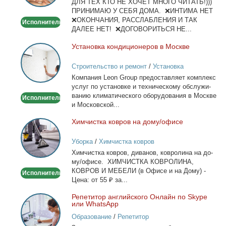
ДЛЯ ТЕХ КТО НЕ ХОЧЕТ МНОГО ЧИТАТЬ!)))
тела
ПРИНИМАЮ У СЕБЯ ДОМА. ❌ИНТИМА НЕТ
❌ОКОНЧАНИЯ, РАССЛАБЛЕНИЯ И ТАК
Исполнитель
ДАЛЕЕ НЕТ! ❌ДОГОВОРИТЬСЯ НЕ...
Уста­нов­ка кон­ди­ци­о­не­ров в Москве
Установка
кондиционеров
Строительство и ремонт
/
Установка
в
кондиционеров
Ком­па­ния Leon Group предо­став­ля­ет ком­плекс
Москве
услуг по уста­нов­ке и тех­ни­че­ско­му об­слу­жи­
ва­нию кли­ма­ти­че­ско­го обо­ру­до­ва­ния в Москве
Исполнитель
и Мос­ков­ской...
Хим­чист­ка ков­ров на до­му/офи­се
Химчистка
ковров
Уборка
/
Химчистка ковров
на
Хим­чист­ка ков­ров, ди­ва­нов, ков­ро­ли­на на до­
дому/
му/офи­се. ХИМЧИСТКА КОВРОЛИНА,
офисе
КОВРОВ И МЕБЕЛИ (в Офи­се и на До­му) -
Исполнитель
Це­на: от 55 ₽ за...
Ре­пе­ти­тор ан­глий­ско­го Он­лайн по Skype
Репетитор
или WhatsApp
английского
Образование
/
Репетитор
Онлайн