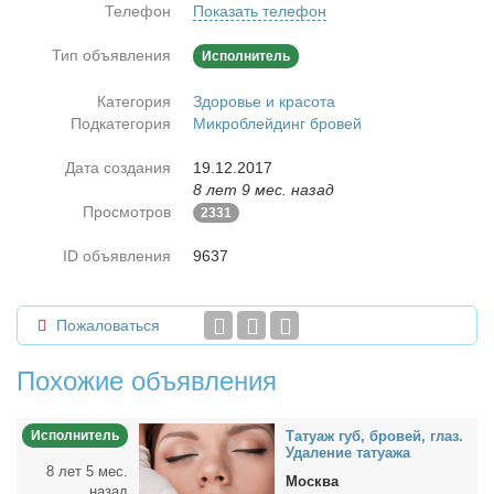
Телефон
Показать телефон
Тип объявления
Исполнитель
Категория
Здоровье и красота
Подкатегория
Микроблейдинг бровей
Дата создания
19.12.2017
8 лет 9 мес. назад
Просмотров
2331
ID объявления
9637
Пожаловаться
Похожие объявления
Исполнитель
Та­ту­аж губ, бро­вей, глаз.
Уда­ле­ние та­ту­а­жа
8 лет 5 мес.
Москва
назад