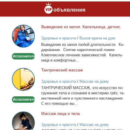
объявления
Вы­ве­де­ние из за­поя. Ка­пель­ни­ца, де­токс.
Выведение
из
Здоровье и красота
/
Вызов врача на дом
запоя.
Вы­ве­де­ние из за­поя лю­бой дли­тель­но­сти. Ко­
Капельница,
ди­ро­ва­ние. Сня­тие нар­ко­ти­че­ской лом­ки.
детокс.
Ком­плекс­ное ле­че­ние за­ви­си­мо­стей. Ка­пель­
Исполнитель
ни­ца в ком­форт­ных...
Тан­три­че­ский мас­саж
Тантрический
массаж
Здоровье и красота
/
Массаж на дому
ТАНТРИЧЕСКИЙ МАССАЖ, это ис­кус­ство по­
гру­же­ния те­ла и со­зна­ния в ми­сте­рию грёз, та­
ин­ствен­ной неги и чув­ствен­но­го на­сла­жде­ния.
Исполнитель
С его по­мо­щью вы...
Мас­саж ли­ца и те­ла
Массаж
лица
Здоровье и красота
/
Массаж на дому
и