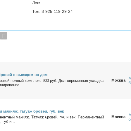
Леся
Тел. 8-925-119-29-24
а бро­вей с вы­ез­дом на дом
М
Москва
 бро­вей пол­ный ком­плекс 900 руб. Дол­говре­мен­ная уклад­ка
б
ни­ро­ва­ние...
 ма­ки­яж, та­ту­аж бро­вей, губ, век
М
Москва
­нент­ный ма­ки­яж. Та­ту­аж бро­вей, губ и век. Пер­ма­нент­ный
б
, губ и...