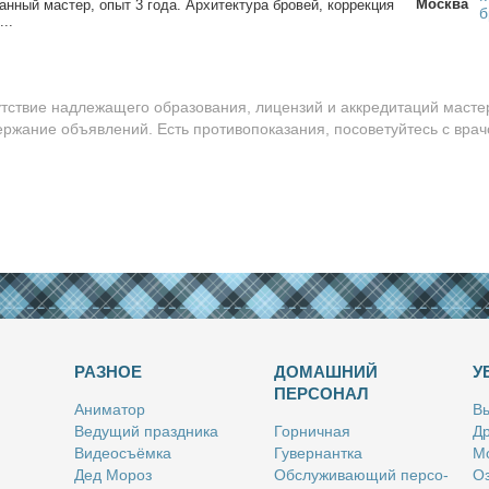
Москва
ван­ный ма­стер, опыт 3 го­да. Ар­хи­тек­ту­ра бро­вей, кор­рек­ция
б
...
утствие надлежащего образования, лицензий и аккредитаций масте
ержание объявлений. Есть противопоказания, посоветуйтесь с врач
РАЗНОЕ
ДОМАШНИЙ
У
ПЕРСОНАЛ
Ани­ма­тор
Вы
Ве­ду­щий празд­ни­ка
Гор­нич­ная
Др
Ви­део­съём­ка
Гу­вер­нант­ка
Мо
Дед Мо­роз
Об­слу­жи­ва­ю­щий пер­со­
Оз