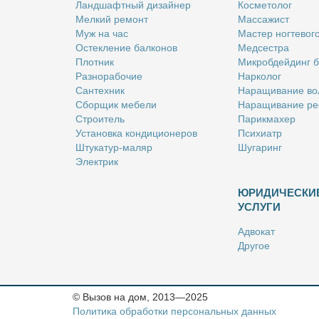
Ланд­шафт­ный ди­зай­нер
Кос­ме­то­лог
Мел­кий ре­монт
Мас­са­жист
Муж на час
Ма­стер ног­те­во­г
Остек­ле­ние бал­ко­нов
Мед­сест­ра
Плот­ник
Мик­роб­дей­динг 
Раз­но­ра­бо­чие
Нар­ко­лог
Сан­тех­ник
На­ра­щи­ва­ние во
Сбор­щик ме­бе­ли
На­ра­щи­ва­ние ре
Стро­и­тель
Па­рик­махер
Уста­нов­ка кон­ди­ци­о­не­ров
Пси­хи­атр
Шту­ка­тур-ма­ляр
Шу­га­ринг
Элек­трик
ЮРИДИЧЕСКИ
УСЛУГИ
Адво­кат
Дру­гое
Но­та­ри­ус
Оцен­щик
Ри­эл­тор
© Вызов на дом, 2013—2025
Стра­хо­вой агент
Политика обработки персональных данных
Юрист