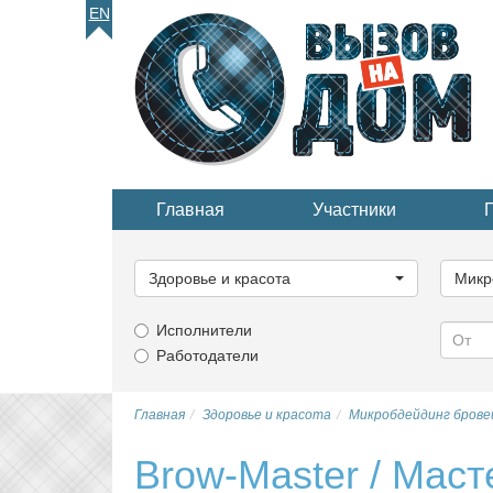
EN
Главная
Участники
Выберите
Выбер
категорию...
катего
Здоровье и красота
Микр
Исполнители
Работодатели
Главная
Здоровье и красота
Микробдейдинг брове
Brow-Master / Маст