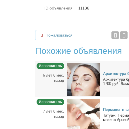
ID объявления
11136
Пожаловаться
Похожие объявления
Исполнитель
Ар­хи­тек­ту­р
6 лет 6 мес.
Ар­хи­тек­ту­ра
назад
1700 руб. Ла­ми­
Исполнитель
Пер­ма­нент­ный
7 лет 8 мес.
Та­ту­аж. Пер­ма
назад
ма­ки­яж бро­вей