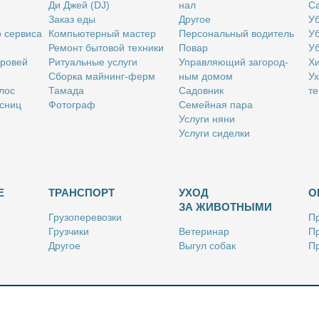
Ди Джей (DJ)
нал
Са
За­каз еды
Дру­гое
Уб
о сер­ви­са
Ком­пью­тер­ный ма­стер
Пер­со­наль­ный во­ди­тель
Уб
Ре­монт бы­то­вой тех­ни­ки
По­вар
Уб
бро­вей
Ри­ту­аль­ные услу­ги
Управ­ля­ю­щий за­го­род­
Хи
Сбор­ка май­нинг-ферм
ным до­мом
Ух
­лос
Та­ма­да
Са­дов­ник
те
с­ниц
Фо­то­граф
Се­мей­ная па­ра
Услу­ги ня­ни
Услу­ги си­дел­ки
Е
ТРАНСПОРТ
УХОД
О
ЗА ЖИВОТНЫМИ
Гру­зо­пе­ре­воз­ки
Пр
Груз­чи­ки
Ве­те­ри­нар
Пр
Дру­гое
Вы­гул со­бак
Пр
Ку­рьер
Дру­гое
Ре
Лич­ный во­ди­тель
Ки­но­лог
Так­си
Стриж­ка жи­вот­ных
Уход за ак­ва­ри­ума­ми