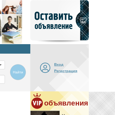
Добавить
новое
объявление
Вход
Регистрация
Найти
объявления