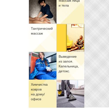
Мас­саж ли­ца
и те­ла
Тан­три­че­ский
мас­саж
Вы­ве­де­ние
из за­поя.
Ка­пель­ни­ца,
де­токс.
Хим­чист­ка
ков­ров
на до­му/
офи­се