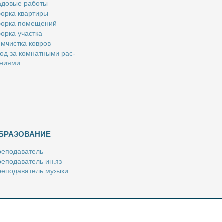
­до­вые ра­бо­ты
ор­ка квар­ти­ры
ор­ка по­ме­ще­ний
ор­ка участ­ка
м­чист­ка ков­ров
од за ком­нат­ны­ми рас­
­ни­я­ми
БРАЗОВАНИЕ
е­по­да­ва­тель
е­по­да­ва­тель ин.яз
е­по­да­ва­тель му­зы­ки
­пе­ти­тор