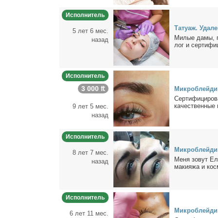
Исполнитель
Та­ту­аж. Уда­л
5 лет 6 мес.
Ми­лые да­мы, п
назад
лог и сер­ти­фи­
Исполнитель
3 000 ₶
Мик­роб­лей­ди
Сер­ти­фи­ци­ро­
ка­че­ствен­ные г
9 лет 5 мес.
назад
Исполнитель
Мик­роб­лей­ди
8 лет 7 мес.
Ме­ня зо­вут Еле
назад
ма­ки­я­жа и кос
Исполнитель
Мик­роб­лей­ди
6 лет 11 мес.