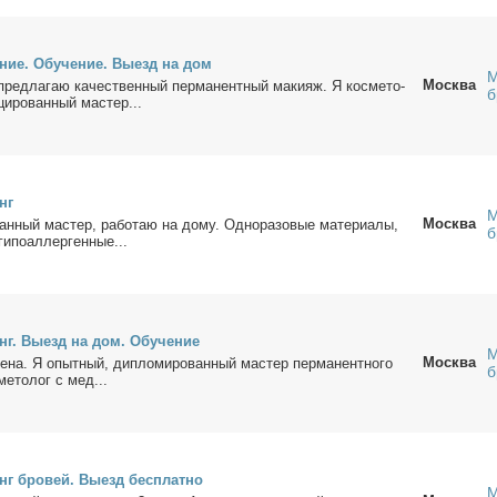
е­ние. Обу­че­ние. Вы­езд на дом
М
Москва
ред­ла­гаю ка­че­ствен­ный пер­ма­нент­ный ма­ки­яж. Я кос­ме­то­
б
ци­ро­ван­ный ма­стер...
нг
М
Москва
ван­ный ма­стер, ра­бо­таю на до­му. Од­но­ра­зо­вые ма­те­ри­а­лы,
б
и­по­ал­лер­ген­ные...
нг. Вы­езд на дом. Обу­че­ние
М
Москва
­на. Я опыт­ный, ди­пло­ми­ро­ван­ный ма­стер пер­ма­нент­но­го
б
­ме­то­лог с мед...
нг бро­вей. Вы­езд бес­плат­но
М