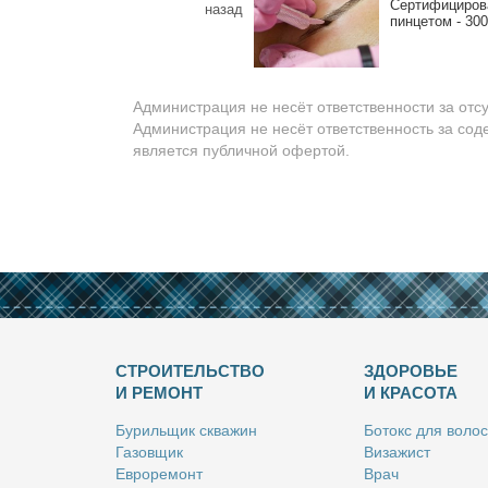
Сер­ти­фи­ци­ро­
назад
пин­це­том - 300
Администрация не несёт ответственности за отс
Администрация не несёт ответственность за сод
является публичной офертой.
СТРОИТЕЛЬСТВО
ЗДОРОВЬЕ
И РЕМОНТ
И КРАСОТА
Бу­риль­щик сква­жин
Бо­токс для во­лос
Га­зов­щик
Ви­за­жист
Ев­ро­ре­монт
Врач