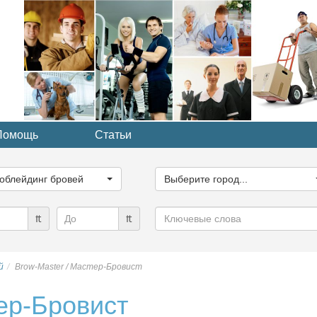
Помощь
Статьи
ите
Выберите
рию...
город...
облейдинг бровей
Выберите город...
Ключевые
₶
₶
слова
й
Brow-Master / Мастер-Бровист
ер-Бровист