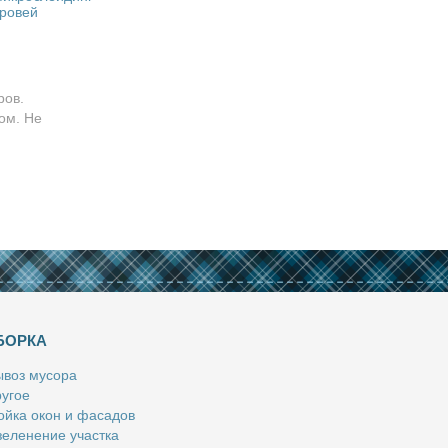
ровей
ров.
ом. Не
БОРКА
­воз му­со­ра
у­гое
й­ка окон и фа­са­дов
е­ле­не­ние участ­ка