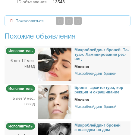
ID объявления
13543
Пожаловаться
Похожие объявления
Мик­роб­лей­динг бро­вей. Та­
Исполнитель
ту­аж. Ла­ми­ни­ро­ва­ние рес­
ниц
6 лет 12 мес.
назад
Москва
Микроблейдинг бровей
Бро­ви - ар­хи­тек­ту­ра, кор­
Исполнитель
рек­ция и окра­ши­ва­ние
6 лет 9 мес.
Москва
назад
Микроблейдинг бровей
Мик­роб­лей­динг бро­вей
Исполнитель
с вы­ез­дом на дом