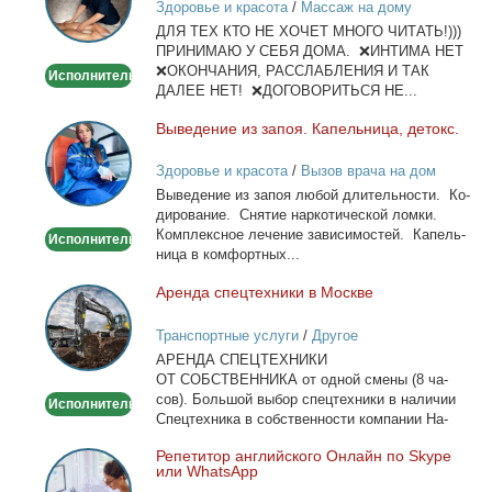
Здоровье и красота
/
Массаж на дому
и
ДЛЯ ТЕХ КТО НЕ ХОЧЕТ МНОГО ЧИТАТЬ!)))
тела
ПРИНИМАЮ У СЕБЯ ДОМА. ❌ИНТИМА НЕТ
❌ОКОНЧАНИЯ, РАССЛАБЛЕНИЯ И ТАК
Исполнитель
ДАЛЕЕ НЕТ! ❌ДОГОВОРИТЬСЯ НЕ...
Вы­ве­де­ние из за­поя. Ка­пель­ни­ца, де­токс.
Выведение
из
Здоровье и красота
/
Вызов врача на дом
запоя.
Вы­ве­де­ние из за­поя лю­бой дли­тель­но­сти. Ко­
Капельница,
ди­ро­ва­ние. Сня­тие нар­ко­ти­че­ской лом­ки.
детокс.
Ком­плекс­ное ле­че­ние за­ви­си­мо­стей. Ка­пель­
Исполнитель
ни­ца в ком­форт­ных...
Арен­да спец­тех­ни­ки в Москве
Аренда
спецтехники
Транспортные услуги
/
Другое
в
АРЕНДА СПЕЦТЕХНИКИ
Москве
ОТ СОБСТВЕННИКА от од­ной сме­ны (8 ча­
сов). Боль­шой вы­бор спец­тех­ни­ки в на­ли­чии
Исполнитель
Спец­тех­ни­ка в соб­ствен­но­сти ком­па­нии На­
лич­ный...
Ре­пе­ти­тор ан­глий­ско­го Он­лайн по Skype
Репетитор
или WhatsApp
английского