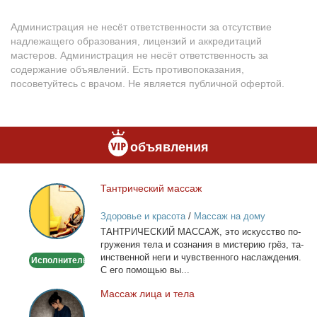
Администрация не несёт ответственности за отсутствие
надлежащего образования, лицензий и аккредитаций
мастеров. Администрация не несёт ответственность за
содержание объявлений. Есть противопоказания,
посоветуйтесь с врачом. Не является публичной офертой.
объявления
Тан­три­че­ский мас­саж
Тантрический
массаж
Здоровье и красота
/
Массаж на дому
ТАНТРИЧЕСКИЙ МАССАЖ, это ис­кус­ство по­
гру­же­ния те­ла и со­зна­ния в ми­сте­рию грёз, та­
ин­ствен­ной неги и чув­ствен­но­го на­сла­жде­ния.
Исполнитель
С его по­мо­щью вы...
Мас­саж ли­ца и те­ла
Массаж
лица