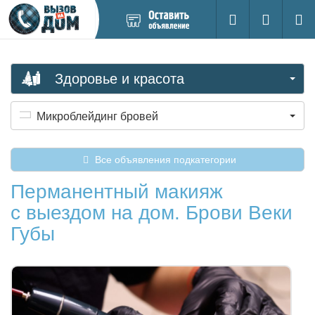
Добавить
Вход на са
Поиск
новое
объявление
Здоровье и красота
Микроблейдинг бровей
Все объявления подкатегории
Перманентный макияж
с выездом на дом. Брови Веки
Губы