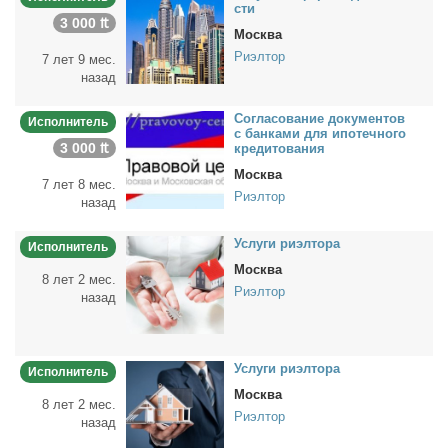
сти
3 000 ₶
Москва
Риэлтор
7 лет 9 мес.
назад
Со­гла­со­ва­ние до­ку­мен­тов
Исполнитель
с бан­ка­ми для ипо­теч­но­го
3 000 ₶
кре­ди­то­ва­ния
Москва
7 лет 8 мес.
Риэлтор
назад
Услу­ги ри­эл­то­ра
Исполнитель
Москва
8 лет 2 мес.
Риэлтор
назад
Услу­ги ри­эл­то­ра
Исполнитель
Москва
8 лет 2 мес.
Риэлтор
назад