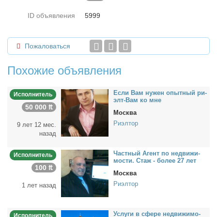
ID объявления
5999
Пожаловаться
Похожие объявления
Ес­ли Вам ну­жен опыт­ный ри­
Исполнитель
элт-Вам ко мне
50 000 ₶
Москва
Риэлтор
9 лет 12 мес.
назад
Част­ный Агент по недви­жи­
Исполнитель
мо­сти. Стаж - бо­лее 27 лет
100 ₶
Москва
Риэлтор
1 лет назад
Услу­ги в сфе­ре недви­жи­мо­
Исполнитель