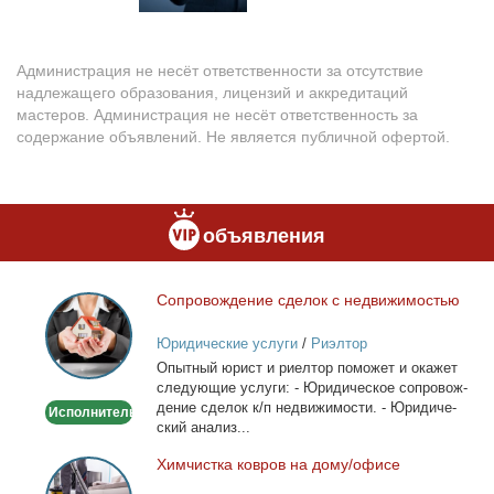
Администрация не несёт ответственности за отсутствие
надлежащего образования, лицензий и аккредитаций
мастеров. Администрация не несёт ответственность за
содержание объявлений. Не является публичной офертой.
объявления
Со­про­вож­де­ние сде­лок с недви­жи­мо­стью
Сопровождение
сделок
Юридические услуги
/
Риэлтор
с
Опыт­ный юрист и ри­ел­тор по­мо­жет и ока­жет
недвижимостью
сле­ду­ю­щие услу­ги: - Юри­ди­че­ское со­про­вож­
де­ние сде­лок к/п недви­жи­мо­сти. - Юри­ди­че­
Исполнитель
ский ана­лиз...
Хим­чист­ка ков­ров на до­му/офи­се
Химчистка
ковров