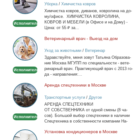
Уборка
/
Химчистка ковров
на
Хим­чист­ка ков­ров, ди­ва­нов, ков­ро­ли­на на до­
дому/
му/офи­се. ХИМЧИСТКА КОВРОЛИНА,
офисе
КОВРОВ И МЕБЕЛИ (в Офи­се и на До­му) -
Исполнитель
Це­на: от 55 ₽ за...
Ве­те­ри­нар­ный врач - Вы­езд на дом
Ветеринарный
врач
Уход за животными
/
Ветеринар
-
Здрав­ствуй­те, ме­ня зо­вут Та­тья­на Об­ра­зо­ва­
Выезд
ние Москва МГУПП по спе­ци­аль­но­сти - ве­те­
на
ри­нар­ный врач. Прак­ти­ку­ю­щий врач с 2013 го­
Исполнитель
дом
да - на­прав­ле­ния:...
Арен­да спец­тех­ни­ки в Москве
Аренда
спецтехники
Транспортные услуги
/
Другое
в
АРЕНДА СПЕЦТЕХНИКИ
Москве
ОТ СОБСТВЕННИКА от од­ной сме­ны (8 ча­
сов). Боль­шой вы­бор спец­тех­ни­ки в на­ли­чии
Исполнитель
Спец­тех­ни­ка в соб­ствен­но­сти ком­па­нии На­
лич­ный...
Уста­нов­ка кон­ди­ци­о­не­ров в Москве
Установка
кондиционеров