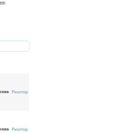
ИЯ!
сква
Риэлтор
сква
Риэлтор