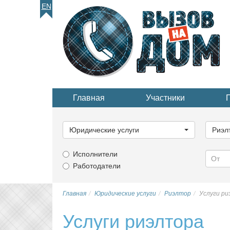
EN
Главная
Участники
Выберите
Выбер
категорию...
катего
Юридические услуги
Риэл
Исполнители
Работодатели
Главная
Юридические услуги
Риэлтор
Услуги р
Услуги риэлтора