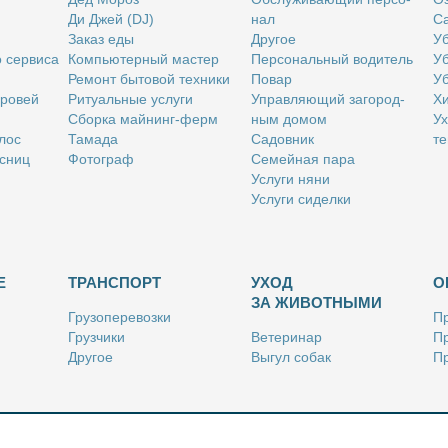
Ди Джей (DJ)
нал
Са
За­каз еды
Дру­гое
Уб
о сер­ви­са
Ком­пью­тер­ный ма­стер
Пер­со­наль­ный во­ди­тель
Уб
Ре­монт бы­то­вой тех­ни­ки
По­вар
Уб
бро­вей
Ри­ту­аль­ные услу­ги
Управ­ля­ю­щий за­го­род­
Хи
Сбор­ка май­нинг-ферм
ным до­мом
Ух
­лос
Та­ма­да
Са­дов­ник
те
с­ниц
Фо­то­граф
Се­мей­ная па­ра
Услу­ги ня­ни
Услу­ги си­дел­ки
Е
ТРАНСПОРТ
УХОД
О
ЗА ЖИВОТНЫМИ
Гру­зо­пе­ре­воз­ки
Пр
Груз­чи­ки
Ве­те­ри­нар
Пр
Дру­гое
Вы­гул со­бак
Пр
Ку­рьер
Дру­гое
Ре
Лич­ный во­ди­тель
Ки­но­лог
Так­си
Стриж­ка жи­вот­ных
Уход за ак­ва­ри­ума­ми