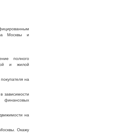
фицированным
тва Москвы и
ение полного
ской и жилой
 покупателя на
 в зависимости
и финансовых
едвижимости на
 Москвы. Окажу