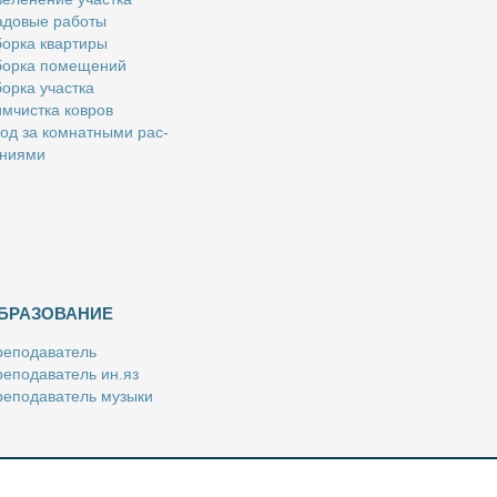
­до­вые ра­бо­ты
ор­ка квар­ти­ры
ор­ка по­ме­ще­ний
ор­ка участ­ка
м­чист­ка ков­ров
од за ком­нат­ны­ми рас­
­ни­я­ми
БРАЗОВАНИЕ
е­по­да­ва­тель
е­по­да­ва­тель ин.яз
е­по­да­ва­тель му­зы­ки
­пе­ти­тор