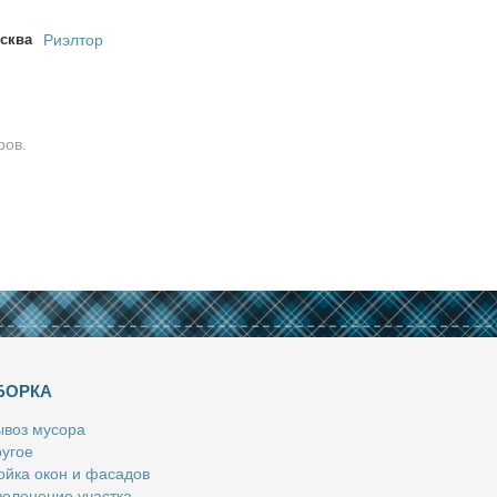
сква
Риэлтор
ров.
БОРКА
­воз му­со­ра
у­гое
й­ка окон и фа­са­дов
е­ле­не­ние участ­ка