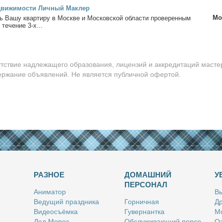
дви­жи­мо­сти Лич­ный Ма­клер
Мо
 Ва­шу квар­ти­ру в Москве и Мос­ков­ской об­ла­сти про­ве­рен­ным
 те­че­ние 3-х...
утствие надлежащего образования, лицензий и аккредитаций масте
держание объявлений. Не является публичной офертой.
РАЗНОЕ
ДОМАШНИЙ
У
ПЕРСОНАЛ
Ани­ма­тор
Вы
Ве­ду­щий празд­ни­ка
Гор­нич­ная
Др
Ви­део­съём­ка
Гу­вер­нант­ка
Мо
Дед Мо­роз
Об­слу­жи­ва­ю­щий пер­со­
Оз