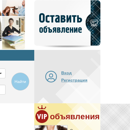
Добавить
новое
объявление
Вход
Регистрация
Найти
объявления