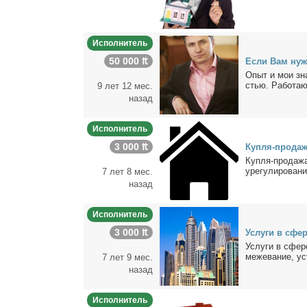
Исполнитель
50 000 ₶
Ес­ли Вам ну­
Опыт и мои зна­
стью. Ра­бо­таю
9 лет 12 мес.
назад
Исполнитель
3 000 ₶
Куп­ля-про­да­
Куп­ля-про­да­жа
уре­гу­ли­ро­ва­ни
7 лет 8 мес.
назад
Исполнитель
3 000 ₶
Услу­ги в сфе­
Услу­ги в сфе­р
ме­же­ва­ние, ус
7 лет 9 мес.
назад
Исполнитель