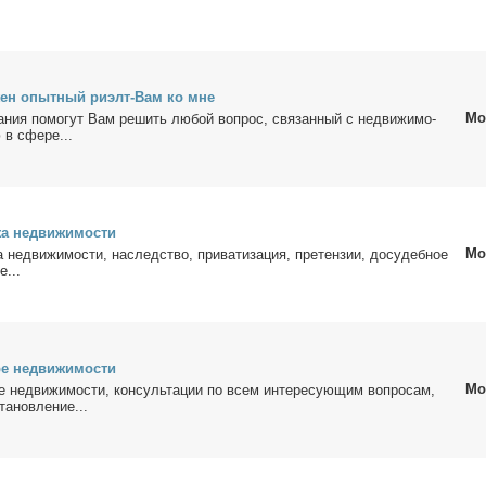
жен опыт­ный ри­элт-Вам ко мне
Мо
ния по­мо­гут Вам ре­шить лю­бой во­прос, свя­зан­ный с недви­жи­мо­
 в сфе­ре...
жа недви­жи­мо­сти
Мо
 недви­жи­мо­сти, на­след­ство, при­ва­ти­за­ция, пре­тен­зии, до­су­деб­ное
е...
ре недви­жи­мо­сти
Мо
е недви­жи­мо­сти, кон­суль­та­ции по всем ин­те­ре­су­ю­щим во­про­сам,
та­нов­ле­ние...