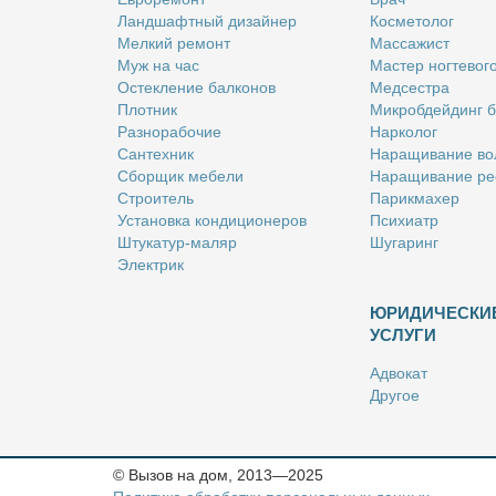
Ланд­шафт­ный ди­зай­нер
Кос­ме­то­лог
Мел­кий ре­монт
Мас­са­жист
Муж на час
Ма­стер ног­те­во­г
Остек­ле­ние бал­ко­нов
Мед­сест­ра
Плот­ник
Мик­роб­дей­динг 
Раз­но­ра­бо­чие
Нар­ко­лог
Сан­тех­ник
На­ра­щи­ва­ние во
Сбор­щик ме­бе­ли
На­ра­щи­ва­ние ре
Стро­и­тель
Па­рик­махер
Уста­нов­ка кон­ди­ци­о­не­ров
Пси­хи­атр
Шту­ка­тур-ма­ляр
Шу­га­ринг
Элек­трик
ЮРИДИЧЕСКИ
УСЛУГИ
Адво­кат
Дру­гое
Но­та­ри­ус
Оцен­щик
Ри­эл­тор
© Вызов на дом, 2013—2025
Стра­хо­вой агент