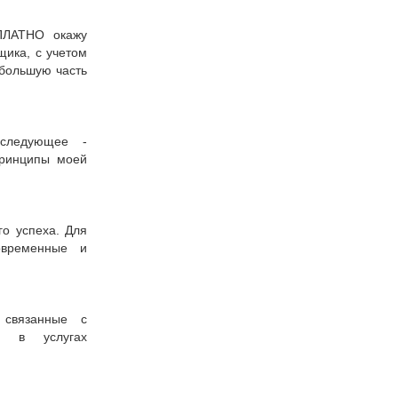
ПЛАТНО окажу
щика, с учетом
 большую часть
еследующее -
принципы моей
го успеха. Для
овременные и
 связанные с
ь в услугах