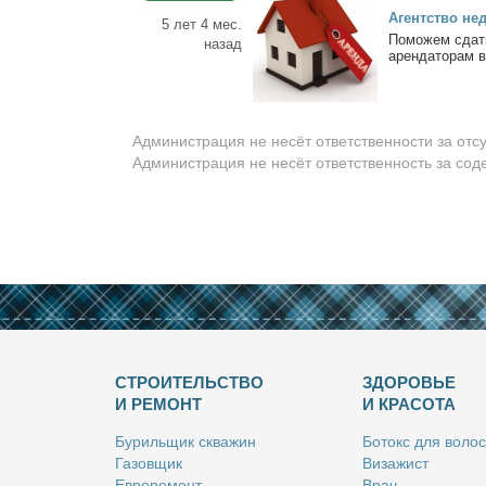
Агент­ство не
5 лет 4 мес.
По­мо­жем сдать
назад
арен­да­то­рам в
Администрация не несёт ответственности за отс
Администрация не несёт ответственность за со
СТРОИТЕЛЬСТВО
ЗДОРОВЬЕ
И РЕМОНТ
И КРАСОТА
Бу­риль­щик сква­жин
Бо­токс для во­лос
Га­зов­щик
Ви­за­жист
Ев­ро­ре­монт
Врач