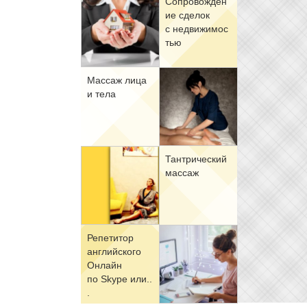
Со­про­вож­де­н
ие сде­лок
с недви­жи­мо­с
тью
Мас­саж ли­ца
и те­ла
Тан­три­че­ский
мас­саж
Ре­пе­ти­тор
ан­глий­ско­го
Он­лайн
по Skype или..
.