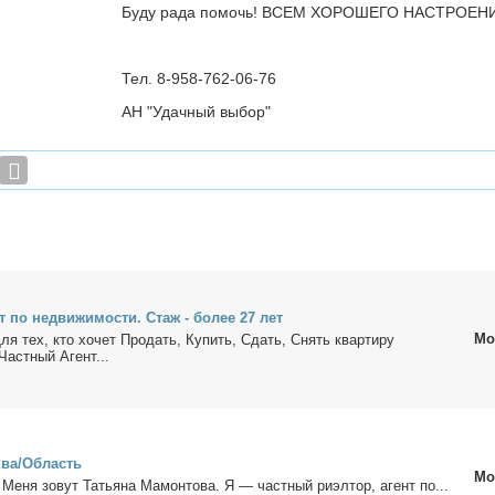
Буду рада помочь! ВСЕМ ХОРОШЕГО НАСТРОЕН
Тел. 8-958-762-06-76
АН "Удачный выбор"
 по недви­жи­мо­сти. Стаж - бо­лее 27 лет
Мо
тех, кто хо­чет Про­дать, Ку­пить, Сдать, Снять квар­ти­ру
Част­ный Агент...
ква/Об­ласть
Мо
 Ме­ня зо­вут Та­тья­на Ма­мон­то­ва. Я — част­ный ри­эл­тор, агент по...