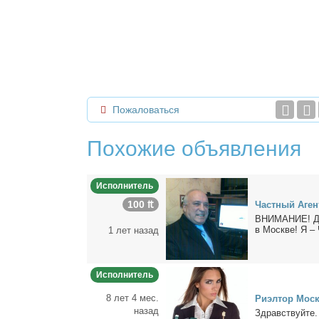
Пожаловаться
Похожие объявления
Исполнитель
100 ₶
Част­ный Агент
ВНИМАНИЕ! Для 
в Москве! Я – 
1 лет назад
Исполнитель
8 лет 4 мес.
Ри­эл­тор Мос
назад
Здрав­ствуй­те.