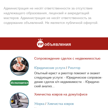
Администрация не несёт ответственности за отсутствие
надлежащего образования, лицензий и аккредитаций
мастеров. Администрация не несёт ответственность за
содержание объявлений. Не является публичной офертой.
объявления
Со­про­вож­де­ние сде­лок с недви­жи­мо­стью
Сопровождение
сделок
Юридические услуги
/
Риэлтор
с
Опыт­ный юрист и ри­ел­тор по­мо­жет и ока­жет
недвижимостью
сле­ду­ю­щие услу­ги: - Юри­ди­че­ское со­про­вож­
де­ние сде­лок к/п недви­жи­мо­сти. - Юри­ди­че­
Исполнитель
ский ана­лиз...
Хим­чист­ка ков­ров на до­му/офи­се
Химчистка
ковров
Уборка
/
Химчистка ковров
на