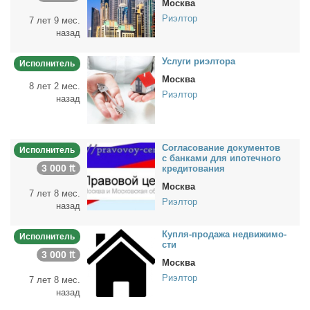
Москва
Риэлтор
7 лет 9 мес.
назад
Услу­ги ри­эл­то­ра
Исполнитель
Москва
8 лет 2 мес.
Риэлтор
назад
Со­гла­со­ва­ние до­ку­мен­тов
Исполнитель
с бан­ка­ми для ипо­теч­но­го
3 000 ₶
кре­ди­то­ва­ния
Москва
7 лет 8 мес.
Риэлтор
назад
Куп­ля-про­да­жа недви­жи­мо­
Исполнитель
сти
3 000 ₶
Москва
Риэлтор
7 лет 8 мес.
назад