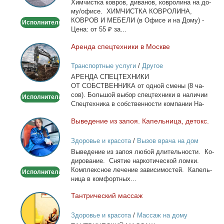
Хим­чист­ка ков­ров, ди­ва­нов, ков­ро­ли­на на до­
дому/
му/офи­се. ХИМЧИСТКА КОВРОЛИНА,
офисе
КОВРОВ И МЕБЕЛИ (в Офи­се и на До­му) -
Исполнитель
Це­на: от 55 ₽ за...
Арен­да спец­тех­ни­ки в Москве
Аренда
спецтехники
Транспортные услуги
/
Другое
в
АРЕНДА СПЕЦТЕХНИКИ
Москве
ОТ СОБСТВЕННИКА от од­ной сме­ны (8 ча­
сов). Боль­шой вы­бор спец­тех­ни­ки в на­ли­чии
Исполнитель
Спец­тех­ни­ка в соб­ствен­но­сти ком­па­нии На­
лич­ный...
Вы­ве­де­ние из за­поя. Ка­пель­ни­ца, де­токс.
Выведение
из
Здоровье и красота
/
Вызов врача на дом
запоя.
Вы­ве­де­ние из за­поя лю­бой дли­тель­но­сти. Ко­
Капельница,
ди­ро­ва­ние. Сня­тие нар­ко­ти­че­ской лом­ки.
детокс.
Ком­плекс­ное ле­че­ние за­ви­си­мо­стей. Ка­пель­
Исполнитель
ни­ца в ком­форт­ных...
Тан­три­че­ский мас­саж
Тантрический
массаж
Здоровье и красота
/
Массаж на дому