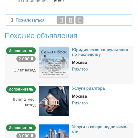
ID объявления
6059
Пожаловаться
Похожие объявления
Юри­ди­че­ская кон­суль­та­ция
Исполнитель
по на­след­ству
2 000 ₶
Москва
Риэлтор
1 лет назад
Услу­ги ри­эл­то­ра
Исполнитель
Москва
8 лет 2 мес.
Риэлтор
назад
Услу­ги в сфе­ре недви­жи­мо­
Исполнитель
сти
3 000 ₶